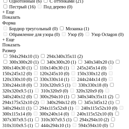
Однотонный
(
6
)
С оттенками
(
21
)
Пестрый
(
16
)
Под дерево
(
0
)
+ Еще
Показать
Форма
Бордюр треугольный
(
0
)
Мозаика
(
1
)
Обрамление для узора
(
0
)
Узор
(
0
)
Узор Octagon
(
0
)
+ Еще
Показать
Размер
594х294х10
(
1
)
294х340х35х11
(
2
)
300х300х20
(
1
)
340х300х20
(
1
)
340х340х20
(
1
)
300х140х30
(
1
)
110х140х30
(
1
)
245x245x14
(
0
)
150x245x12
(
0
)
120x245x10
(
0
)
150x330x12
(
0
)
120x330x10
(
0
)
330x330x14
(
1
)
244x244x14
(
0
)
330x244x18
(
0
)
310x320x9.5
(
1
)
330x330x18
(
0
)
320x320x9.5
(
1
)
310x320x9
(
0
)
320x320x9
(
0
)
340x240x12
(
0
)
300x294x10
(
1
)
340х340х35х11
(
2
)
294x175x52x10
(
2
)
340x294x12
(
0
)
345x345x12
(
1
)
340х294х11
(
1
)
294х115х52х8
(
1
)
240x115x52x10
(
0
)
300x115x14
(
0
)
300x240x14
(
0
)
240х115х52х10
(
0
)
307x307x9.5
(
1
)
310x307x9.5
(
1
)
294x294x10
(
2
)
310x310x9.5
(
1
)
444x294x10
(
1
)
594х594х10
(
0
)