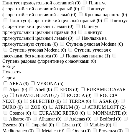
Плинтус прямоугольной составной
(
0
)
Плинтус
флорентийский составной правый
(
0
)
Плинтус
флорентийский составной левый
(
0
)
Крышка парапета
(
0
)
Плинтус флорентийский цельный правый
(
0
)
Плинтус
флорентийский цельный левый
(
0
)
Плинтус
прямоугольный цельный правый
(
0
)
Плинтус
прямоугольный цельный левый
(
0
)
Накладка на
прямоугольную ступень
(
0
)
Ступень рядовая Modena
(
0
)
Ступень угловая Modena
(
0
)
Ступень угловая с
насечками без капиноса
(
0
)
Пошаговая плитка
(
1
)
Ступень рядовая флорентинер с насечками
(
0
)
+ Еще
Показать
Серия
AERA
(
9
)
VERONA
(
5
)
Alpen
(
0
)
Abell
(
0
)
EPOS
(
0
)
EURAMIC CAVAR
(
5
)
GRAVEL BLEND
(
7
)
ROCCIA
(
0
)
ROCCIA
NEXT
(
0
)
SELECTED
(
0
)
TERRA
(
0
)
ASAR
(
0
)
DURO
(
0
)
ZOE
(
0
)
ATRIUM
(
3
)
ATRIUM LOFT
(
2
)
Cosmos
(
0
)
EURAMIC RETRO
(
0
)
MONMARTE
(
0
)
Albaroc
(
0
)
Alhamar
(
0
)
Ardenas
(
0
)
Bedford
(
0
)
Essenza
(
0
)
Imperial
(
0
)
Lizana
(
0
)
Marbles
(
0
)
Mediterraneo
(
0
)
Metalica
(
0
)
Opera
(
0
)
Provenza
(
0
)