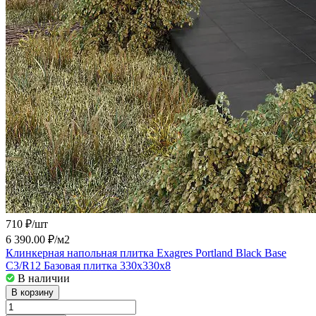
710 ₽/
шт
6 390.00 ₽/
м2
Клинкерная напольная плитка Exagres Portland Black Base
C3/R12 Базовая плитка 330x330x8
В наличии
В корзину