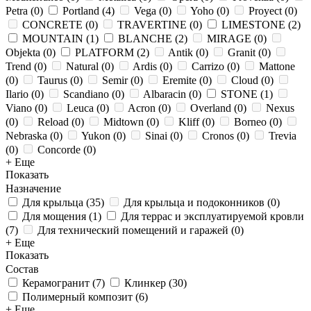
Petra
(
0
)
Portland
(
4
)
Vega
(
0
)
Yoho
(
0
)
Proyect
(
0
)
CONCRETE
(
0
)
TRAVERTINE
(
0
)
LIMESTONE
(
2
)
MOUNTAIN
(
1
)
BLANCHE
(
2
)
MIRAGE
(
0
)
Objekta
(
0
)
PLATFORM
(
2
)
Antik
(
0
)
Granit
(
0
)
Trend
(
0
)
Natural
(
0
)
Ardis
(
0
)
Carrizo
(
0
)
Mattone
(
0
)
Taurus
(
0
)
Semir
(
0
)
Eremite
(
0
)
Cloud
(
0
)
Ilario
(
0
)
Scandiano
(
0
)
Albaracin
(
0
)
STONE
(
1
)
Viano
(
0
)
Leuca
(
0
)
Acron
(
0
)
Overland
(
0
)
Nexus
(
0
)
Reload
(
0
)
Midtown
(
0
)
Kliff
(
0
)
Borneo
(
0
)
Nebraska
(
0
)
Yukon
(
0
)
Sinai
(
0
)
Cronos
(
0
)
Trevia
(
0
)
Concorde
(
0
)
+ Еще
Показать
Назначение
Для крыльца
(
35
)
Для крыльца и подоконников
(
0
)
Для мощения
(
1
)
Для террас и эксплуатируемой кровли
(
7
)
Для технический помещений и гаражей
(
0
)
+ Еще
Показать
Состав
Керамогранит
(
7
)
Клинкер
(
30
)
Полимерный композит
(
6
)
+ Еще