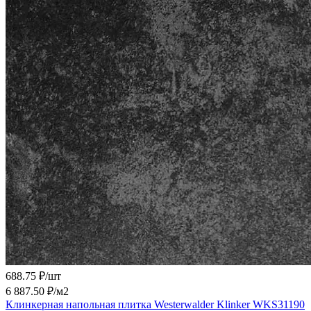
688.75 ₽/
шт
6 887.50 ₽/
м2
Клинкерная напольная плитка Westerwalder Klinker WKS31190