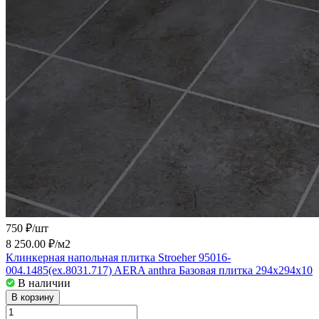
750 ₽/
шт
8 250.00 ₽/
м2
Клинкерная напольная плитка Stroeher 95016-
004.1485(ex.8031.717) AERA anthra Базовая плитка 294x294x10
В наличии
В корзину