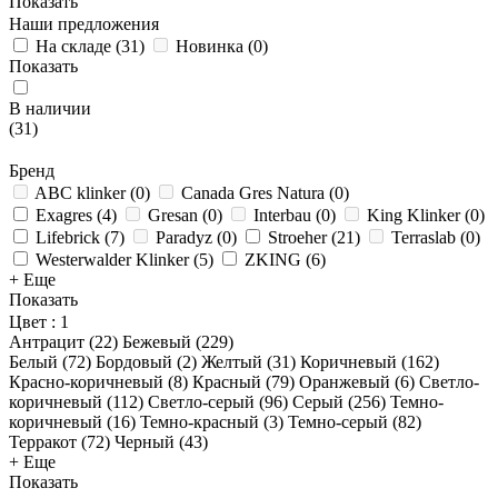
Показать
Наши предложения
На складе
(
31
)
Новинка
(
0
)
Показать
В наличии
(
31
)
Бренд
ABC klinker
(
0
)
Canada Gres Natura
(
0
)
Exagres
(
4
)
Gresan
(
0
)
Interbau
(
0
)
King Klinker
(
0
)
Lifebrick
(
7
)
Paradyz
(
0
)
Stroeher
(
21
)
Terraslab
(
0
)
Westerwalder Klinker
(
5
)
ZKING
(
6
)
+ Еще
Показать
Цвет
: 1
Антрацит (
22
)
Бежевый (
229
)
Белый (
72
)
Бордовый (
2
)
Желтый (
31
)
Коричневый (
162
)
Красно-коричневый (
8
)
Красный (
79
)
Оранжевый (
6
)
Светло-
коричневый (
112
)
Светло-серый (
96
)
Серый (
256
)
Темно-
коричневый (
16
)
Темно-красный (
3
)
Темно-серый (
82
)
Терракот (
72
)
Черный (
43
)
+ Еще
Показать