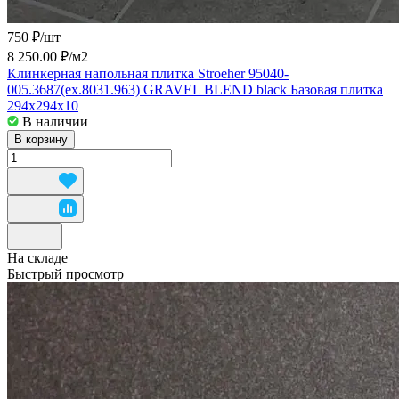
750 ₽/
шт
8 250.00 ₽/
м2
Клинкерная напольная плитка Stroeher 95040-
005.3687(ex.8031.963) GRAVEL BLEND black Базовая плитка
294х294х10
В наличии
В корзину
На складе
Быстрый просмотр