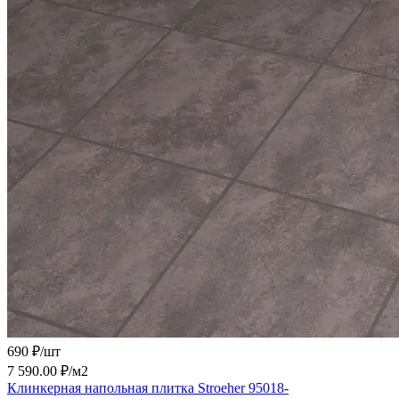
690 ₽/
шт
7 590.00 ₽/
м2
Клинкерная напольная плитка Stroeher 95018-