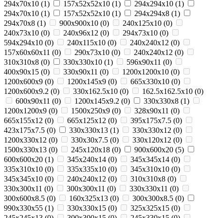
294x70x10
(
1
)
157x52x52x10
(
1
)
294х294х10
(
1
)
294х70х10
(
1
)
157х52х52x10
(
1
)
294x294x8
(
1
)
294х70х8
(
1
)
900х900х10
(
0
)
240х125х10
(
0
)
240x73x10
(
0
)
240x96x12
(
0
)
294х73х10
(
0
)
594x294x10
(
0
)
240x115x10
(
0
)
240x240x12
(
0
)
157x60x60x11
(
0
)
290х73х10
(
0
)
240х240х12
(
0
)
310x310x8
(
0
)
330x330x10
(
1
)
596x90x11
(
0
)
400x90x15
(
0
)
330x90x11
(
0
)
1200x1200x10
(
0
)
1200x600x9
(
0
)
1200x145x9
(
0
)
665x330x10
(
0
)
1200x600x9.2
(
0
)
330x162.5x10
(
0
)
162.5x162.5x10
(
0
)
600x90x11
(
0
)
1200x145x9.2
(
0
)
330x330x8
(
1
)
1200x1200x9
(
0
)
1500x250x9
(
0
)
328x90x11
(
0
)
665x155x12
(
0
)
665x125x12
(
0
)
395x175x7.5
(
0
)
423x175x7.5
(
0
)
330x330x13
(
1
)
330x330x12
(
0
)
1200x330x12
(
0
)
330x30x7.5
(
0
)
330x120x12
(
0
)
1500x330x13
(
0
)
245x120x18
(
0
)
900x600x20
(
5
)
600x600x20
(
1
)
345х240х14
(
0
)
345х345х14
(
0
)
335х310х10
(
0
)
335х335х10
(
0
)
345х310х10
(
0
)
345х345х10
(
0
)
240х240x12
(
0
)
310х310x8
(
0
)
330x300x11
(
0
)
300x300x11
(
0
)
330x330x11
(
0
)
300x600x8.5
(
0
)
160x325x13
(
0
)
300x300x8.5
(
0
)
990х330х55
(
1
)
330x330x15
(
0
)
325x325x15
(
0
)
245x245x13
(
0
)
300x300x15
(
0
)
245x330x15
(
0
)