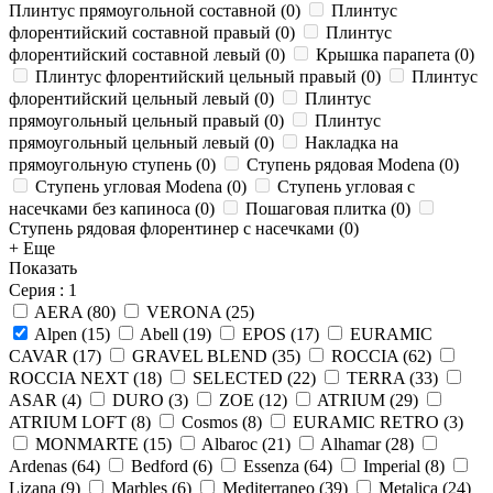
Плинтус прямоугольной составной
(
0
)
Плинтус
флорентийский составной правый
(
0
)
Плинтус
флорентийский составной левый
(
0
)
Крышка парапета
(
0
)
Плинтус флорентийский цельный правый
(
0
)
Плинтус
флорентийский цельный левый
(
0
)
Плинтус
прямоугольный цельный правый
(
0
)
Плинтус
прямоугольный цельный левый
(
0
)
Накладка на
прямоугольную ступень
(
0
)
Ступень рядовая Modena
(
0
)
Ступень угловая Modena
(
0
)
Ступень угловая с
насечками без капиноса
(
0
)
Пошаговая плитка
(
0
)
Ступень рядовая флорентинер с насечками
(
0
)
+ Еще
Показать
Серия
: 1
AERA
(
80
)
VERONA
(
25
)
Alpen
(
15
)
Abell
(
19
)
EPOS
(
17
)
EURAMIC
CAVAR
(
17
)
GRAVEL BLEND
(
35
)
ROCCIA
(
62
)
ROCCIA NEXT
(
18
)
SELECTED
(
22
)
TERRA
(
33
)
ASAR
(
4
)
DURO
(
3
)
ZOE
(
12
)
ATRIUM
(
29
)
ATRIUM LOFT
(
8
)
Cosmos
(
8
)
EURAMIC RETRO
(
3
)
MONMARTE
(
15
)
Albaroc
(
21
)
Alhamar
(
28
)
Ardenas
(
64
)
Bedford
(
6
)
Essenza
(
64
)
Imperial
(
8
)
Lizana
(
9
)
Marbles
(
6
)
Mediterraneo
(
39
)
Metalica
(
24
)