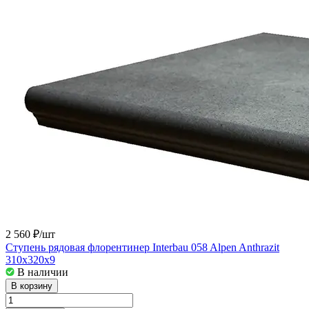
2 560 ₽/
шт
Ступень рядовая флорентинер Interbau 058 Alpen Anthrazit
310x320x9
В наличии
В корзину