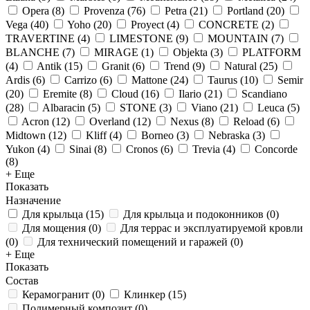
Opera
(
8
)
Provenza
(
76
)
Petra
(
21
)
Portland
(
20
)
Vega
(
40
)
Yoho
(
20
)
Proyect
(
4
)
CONCRETE
(
2
)
TRAVERTINE
(
4
)
LIMESTONE
(
9
)
MOUNTAIN
(
7
)
BLANCHE
(
7
)
MIRAGE
(
1
)
Objekta
(
3
)
PLATFORM
(
4
)
Antik
(
15
)
Granit
(
6
)
Trend
(
9
)
Natural
(
25
)
Ardis
(
6
)
Carrizo
(
6
)
Mattone
(
24
)
Taurus
(
10
)
Semir
(
20
)
Eremite
(
8
)
Cloud
(
16
)
Ilario
(
21
)
Scandiano
(
28
)
Albaracin
(
5
)
STONE
(
3
)
Viano
(
21
)
Leuca
(
5
)
Acron
(
12
)
Overland
(
12
)
Nexus
(
8
)
Reload
(
6
)
Midtown
(
12
)
Kliff
(
4
)
Borneo
(
3
)
Nebraska
(
3
)
Yukon
(
4
)
Sinai
(
8
)
Cronos
(
6
)
Trevia
(
4
)
Concorde
(
8
)
+ Еще
Показать
Назначение
Для крыльца
(
15
)
Для крыльца и подоконников
(
0
)
Для мощения
(
0
)
Для террас и эксплуатируемой кровли
(
0
)
Для технический помещений и гаражей
(
0
)
+ Еще
Показать
Состав
Керамогранит
(
0
)
Клинкер
(
15
)
Полимерный композит
(
0
)