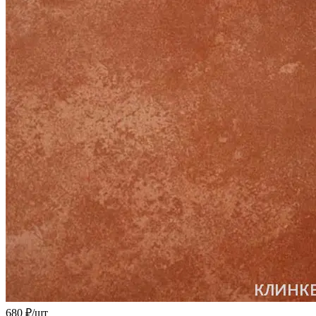
680 ₽/
шт