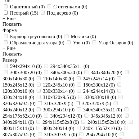
Тон
Однотонный
(
0
)
С оттенками
(
0
)
Пестрый
(
15
)
Под дерево
(
0
)
+ Еще
Показать
Форма
Бордюр треугольный
(
0
)
Мозаика
(
0
)
Обрамление для узора
(
0
)
Узор
(
0
)
Узор Octagon
(
0
)
+ Еще
Показать
Размер
594х294х10
(
0
)
294х340х35х11
(
0
)
300х300х20
(
0
)
340х300х20
(
0
)
340х340х20
(
0
)
300х140х30
(
0
)
110х140х30
(
0
)
245x245x14
(
0
)
150x245x12
(
0
)
120x245x10
(
0
)
150x330x12
(
0
)
120x330x10
(
0
)
330x330x14
(
0
)
244x244x14
(
0
)
330x244x18
(
0
)
310x320x9.5
(
0
)
330x330x18
(
0
)
320x320x9.5
(
0
)
310x320x9
(
5
)
320x320x9
(
5
)
340x240x12
(
0
)
300x294x10
(
0
)
340х340х35х11
(
0
)
294x175x52x10
(
0
)
340x294x12
(
0
)
345x345x12
(
0
)
340х294х11
(
0
)
294х115х52х8
(
0
)
240x115x52x10
(
0
)
300x115x14
(
0
)
300x240x14
(
0
)
240х115х52х10
(
0
)
307x307x9.5
(
0
)
310x307x9.5
(
0
)
294x294x10
(
0
)