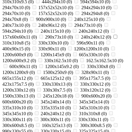
310x310x9.5
(
0
)
444x294x10
(
0
)
594х594х10
(
0
)
294x70x10
(
0
)
157x52x52x10
(
0
)
294х294х10
(
0
)
294х70х10
(
0
)
157х52х52x10
(
0
)
294x294x8
(
0
)
294х70х8
(
0
)
900х900х10
(
0
)
240х125х10
(
0
)
240x73x10
(
0
)
240x96x12
(
0
)
294х73х10
(
0
)
594x294x10
(
0
)
240x115x10
(
0
)
240x240x12
(
0
)
157x60x60x11
(
0
)
290х73х10
(
0
)
240х240х12
(
0
)
310x310x8
(
5
)
330x330x10
(
0
)
596x90x11
(
0
)
400x90x15
(
0
)
330x90x11
(
0
)
1200x1200x10
(
0
)
1200x600x9
(
0
)
1200x145x9
(
0
)
665x330x10
(
0
)
1200x600x9.2
(
0
)
330x162.5x10
(
0
)
162.5x162.5x10
(
0
)
600x90x11
(
0
)
1200x145x9.2
(
0
)
330x330x8
(
0
)
1200x1200x9
(
0
)
1500x250x9
(
0
)
328x90x11
(
0
)
665x155x12
(
0
)
665x125x12
(
0
)
395x175x7.5
(
0
)
423x175x7.5
(
0
)
330x330x13
(
0
)
330x330x12
(
0
)
1200x330x12
(
0
)
330x30x7.5
(
0
)
330x120x12
(
0
)
1500x330x13
(
0
)
245x120x18
(
0
)
900x600x20
(
0
)
600x600x20
(
0
)
345х240х14
(
0
)
345х345х14
(
0
)
335х310х10
(
0
)
335х335х10
(
0
)
345х310х10
(
0
)
345х345х10
(
0
)
240х240x12
(
0
)
310х310x8
(
0
)
330x300x11
(
0
)
300x300x11
(
0
)
330x330x11
(
0
)
300x600x8.5
(
0
)
160x325x13
(
0
)
300x300x8.5
(
0
)
990х330х55
(
0
)
330x330x15
(
0
)
325x325x15
(
0
)