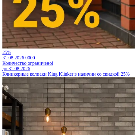
25%
31.08.2026
0
0
0
0
Количество ограничено!
до 31.08.2026
Клинкерные колпаки King Klinker в наличии со скидкой 25%