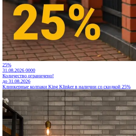
25%
31.08.2026
0
0
0
0
Количество ограничено!
до 31.08.2026
Клинкерные колпаки King Klinker в наличии со скидкой 25%