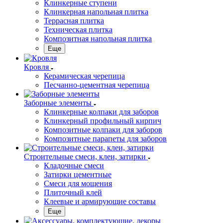
Клинкерные ступени
Клинкерная напольная плитка
Террасная плитка
Техническая плитка
Композитная напольная плитка
Еще
Кровля
Керамическая черепица
Песчанно-цементная черепица
Заборные элементы
Клинкерные колпаки для заборов
Клинкерный профильный кирпич
Композитные колпаки для заборов
Композитные парапеты для заборов
Строительные смеси, клеи, затирки
Кладочные смеси
Затирки цементные
Смеси для мощения
Плиточный клей
Клеевые и армирующие составы
Еще