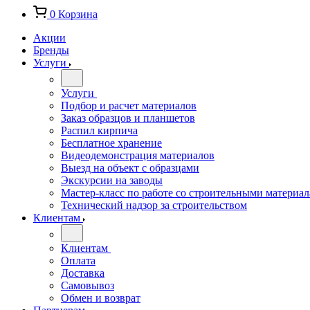
0
Корзина
Акции
Бренды
Услуги
Услуги
Подбор и расчет материалов
Заказ образцов и планшетов
Распил кирпича
Бесплатное хранение
Видеодемонстрация материалов
Выезд на объект с образцами
Экскурсии на заводы
Мастер-класс по работе со строительными материа
Технический надзор за строительством
Клиентам
Клиентам
Оплата
Доставка
Самовывоз
Обмен и возврат