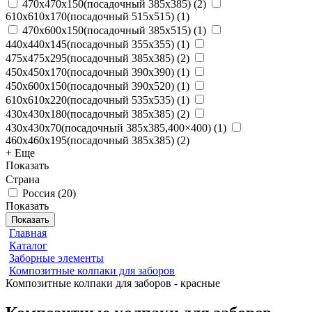
470x470x150(посадочный 385х385)
(
2
)
610x610x170(посадочный 515х515)
(
1
)
470x600x150(посадочный 385х515)
(
1
)
440x440x145(посадочный 355х355)
(
1
)
475x475x295(посадочный 385х385)
(
2
)
450x450x170(посадочный 390х390)
(
1
)
450x600x150(посадочный 390х520)
(
1
)
610x610x220(посадочный 535х535)
(
1
)
430x430x180(посадочный 385х385)
(
2
)
430x430x70(посадочный 385х385,400×400)
(
1
)
460x460x195(посадочный 385х385)
(
2
)
+ Еще
Показать
Страна
Россия
(
20
)
Показать
Показать
Главная
Каталог
Заборные элементы
Композитные колпаки для заборов
Композитные колпаки для заборов - красные