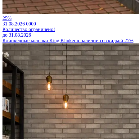
25%
31.08.2026
0
0
0
0
Количество ограничено!
до 31.08.2026
Клинкерные колпаки King Klinker в наличии со скидкой 25%