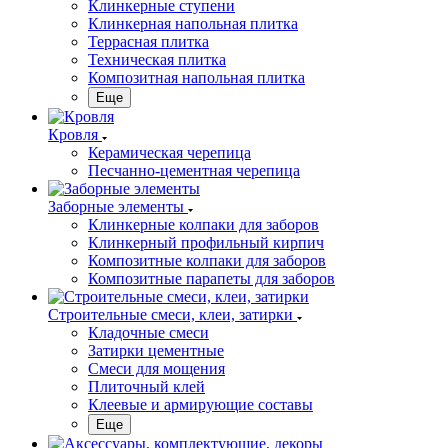
Клинкерные ступени
Клинкерная напольная плитка
Террасная плитка
Техническая плитка
Композитная напольная плитка
Еще
Кровля
Керамическая черепица
Песчанно-цементная черепица
Заборные элементы
Клинкерные колпаки для заборов
Клинкерный профильный кирпич
Композитные колпаки для заборов
Композитные парапеты для заборов
Строительные смеси, клеи, затирки
Кладочные смеси
Затирки цементные
Смеси для мощения
Плиточный клей
Клеевые и армирующие составы
Еще