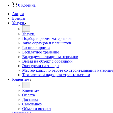
0
Корзина
Акции
Бренды
Услуги
Услуги
Подбор и расчет материалов
Заказ образцов и планшетов
Распил кирпича
Бесплатное хранение
Видеодемонстрация материалов
Выезд на объект с образцами
Экскурсии на заводы
Мастер-класс по работе со строительными материа
Технический надзор за строительством
Клиентам
Клиентам
Оплата
Доставка
Самовывоз
Обмен и возврат