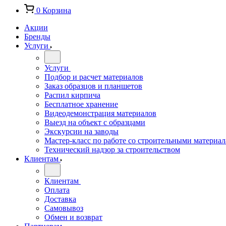
0
Корзина
Акции
Бренды
Услуги
Услуги
Подбор и расчет материалов
Заказ образцов и планшетов
Распил кирпича
Бесплатное хранение
Видеодемонстрация материалов
Выезд на объект с образцами
Экскурсии на заводы
Мастер-класс по работе со строительными материа
Технический надзор за строительством
Клиентам
Клиентам
Оплата
Доставка
Самовывоз
Обмен и возврат