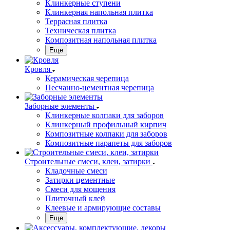
Клинкерные ступени
Клинкерная напольная плитка
Террасная плитка
Техническая плитка
Композитная напольная плитка
Еще
Кровля
Керамическая черепица
Песчанно-цементная черепица
Заборные элементы
Клинкерные колпаки для заборов
Клинкерный профильный кирпич
Композитные колпаки для заборов
Композитные парапеты для заборов
Строительные смеси, клеи, затирки
Кладочные смеси
Затирки цементные
Смеси для мощения
Плиточный клей
Клеевые и армирующие составы
Еще