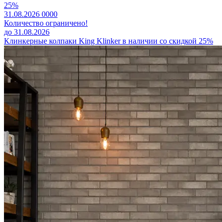
25%
31.08.2026
0
0
0
0
Количество ограничено!
до 31.08.2026
Клинкерные колпаки King Klinker в наличии со скидкой 25%