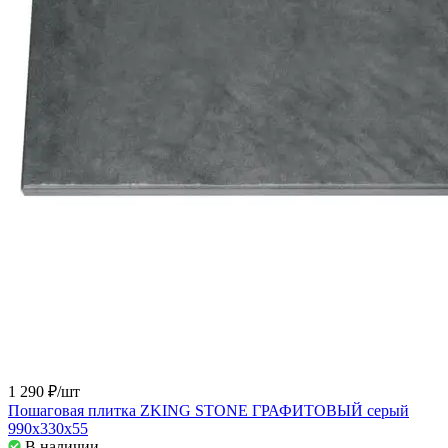
1 290 ₽/
шт
Пошаговая плитка ZKING STONE ГРАФИТОВЫЙ серый
990х330х55
В наличии