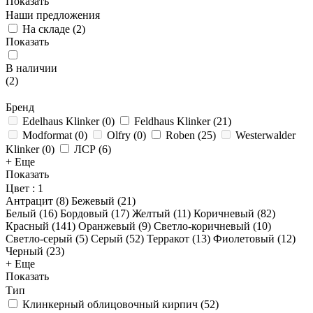
Показать
Наши предложения
На складе
(
2
)
Показать
В наличии
(
2
)
Бренд
Edelhaus Klinker
(
0
)
Feldhaus Klinker
(
21
)
Modformat
(
0
)
Olfry
(
0
)
Roben
(
25
)
Westerwalder
Klinker
(
0
)
ЛСР
(
6
)
+ Еще
Показать
Цвет
: 1
Антрацит (
8
)
Бежевый (
21
)
Белый (
16
)
Бордовый (
17
)
Желтый (
11
)
Коричневый (
82
)
Красный (
141
)
Оранжевый (
9
)
Светло-коричневый (
10
)
Светло-серый (
5
)
Серый (
52
)
Терракот (
13
)
Фиолетовый (
12
)
Черный (
23
)
+ Еще
Показать
Тип
Клинкерный облицовочный кирпич
(
52
)