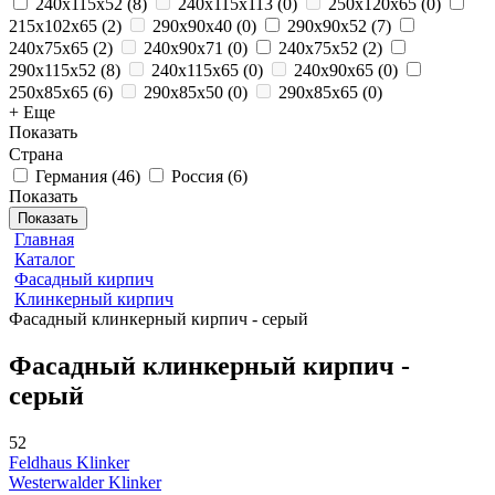
240x115x52
(
8
)
240x115x113
(
0
)
250x120x65
(
0
)
215x102x65
(
2
)
290x90x40
(
0
)
290x90x52
(
7
)
240x75x65
(
2
)
240x90x71
(
0
)
240x75x52
(
2
)
290x115x52
(
8
)
240x115x65
(
0
)
240x90x65
(
0
)
250x85x65
(
6
)
290x85x50
(
0
)
290x85x65
(
0
)
+ Еще
Показать
Страна
Германия
(
46
)
Россия
(
6
)
Показать
Показать
Главная
Каталог
Фасадный кирпич
Клинкерный кирпич
Фасадный клинкерный кирпич - серый
Фасадный клинкерный кирпич -
серый
52
Feldhaus Klinker
Westerwalder Klinker