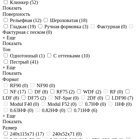
Клинкер
(
52
)
Показать
Поверхность
Рельефная
(
12
)
Шероховатая
(
18
)
Гладкая
(
19
)
Ручная формовка
(
3
)
Фактурная
(
0
)
Фактурная с песком
(
0
)
+ Еще
Показать
Тон
Однотонный
(
1
)
С оттенками
(
10
)
Пестрый
(
41
)
+ Еще
Показать
Формат
RF90
(
0
)
NF90
(
0
)
NF
(
17
)
DF
(
8
)
RF75
(
2
)
WDF
(
2
)
RF
(
0
)
LDF
(
8
)
DF75
(
2
)
NF-Spar
(
0
)
2DF
(
0
)
LDF90
(
7
)
Modul F40
(
0
)
Modul F52
(
0
)
0.7НФ
(
0
)
1НФ
(
0
)
0.63НФ
(
0
)
0.82НФ
(
0
)
0.71НФ
(
6
)
+ Еще
Показать
Размер
240x115x71
(
17
)
240x52x71
(
0
)