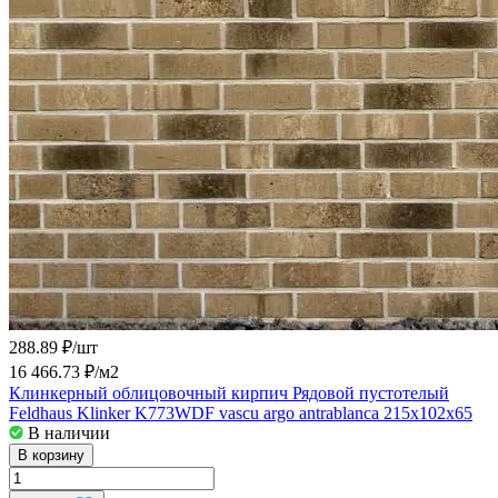
288.89 ₽/
шт
16 466.73 ₽/
м2
Клинкерный облицовочный кирпич Рядовой пустотелый
Feldhaus Klinker K773WDF vascu argo antrablanca 215x102x65
В наличии
В корзину