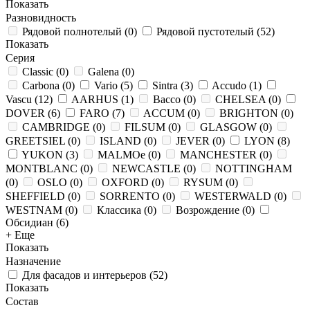
Показать
Разновидность
Рядовой полнотелый
(
0
)
Рядовой пустотелый
(
52
)
Показать
Серия
Classic
(
0
)
Galena
(
0
)
Carbona
(
0
)
Vario
(
5
)
Sintra
(
3
)
Accudo
(
1
)
Vascu
(
12
)
AARHUS
(
1
)
Bacco
(
0
)
CHELSEA
(
0
)
DOVER
(
6
)
FARO
(
7
)
ACCUM
(
0
)
BRIGHTON
(
0
)
CAMBRIDGE
(
0
)
FILSUM
(
0
)
GLASGOW
(
0
)
GREETSIEL
(
0
)
ISLAND
(
0
)
JEVER
(
0
)
LYON
(
8
)
YUKON
(
3
)
MALMOe
(
0
)
MANCHESTER
(
0
)
MONTBLANC
(
0
)
NEWCASTLE
(
0
)
NOTTINGHAM
(
0
)
OSLO
(
0
)
OXFORD
(
0
)
RYSUM
(
0
)
SHEFFIELD
(
0
)
SORRENTO
(
0
)
WESTERWALD
(
0
)
WESTNAM
(
0
)
Классика
(
0
)
Возрождение
(
0
)
Обсидиан
(
6
)
+ Еще
Показать
Назначение
Для фасадов и интерьеров
(
52
)
Показать
Состав