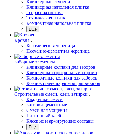
Клинкерные ступени
Клинкерная напольная плитка
Террасная плитка
Техническая плитка
Композитная напольная плитка
Еще
Кровля
Керамическая черепица
Песчанно-цементная черепица
Заборные элементы
Клинкерные колпаки для заборов
Клинкерный профильный кирпич
Композитные колпаки для заборов
Композитные парапеты для заборов
Строительные смеси, клеи, затирки
Кладочные смеси
Затирки цементные
Смеси для мощения
Плиточный клей
Клеевые и армирующие составы
Еще