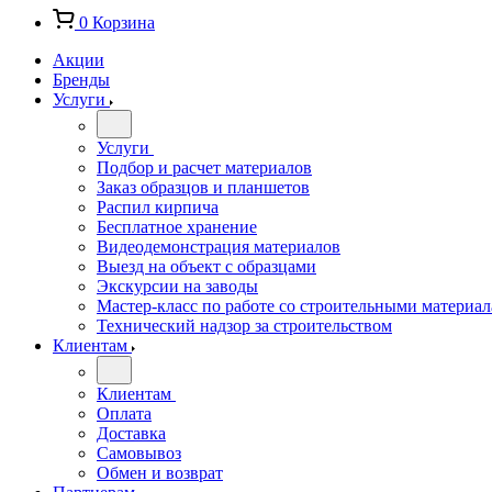
0
Корзина
Акции
Бренды
Услуги
Услуги
Подбор и расчет материалов
Заказ образцов и планшетов
Распил кирпича
Бесплатное хранение
Видеодемонстрация материалов
Выезд на объект с образцами
Экскурсии на заводы
Мастер-класс по работе со строительными материа
Технический надзор за строительством
Клиентам
Клиентам
Оплата
Доставка
Самовывоз
Обмен и возврат