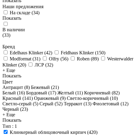
Показать
Наши предложения
На складе
(
34
)
Показать
В наличии
(
33
)
Бренд
Edelhaus Klinker
(
42
)
Feldhaus Klinker
(
150
)
Modformat
(
31
)
Olfry
(
56
)
Roben
(
89
)
Westerwalder
Klinker
(
20
)
ЛСР
(
32
)
+ Еще
Показать
Цвет
Антрацит (
8
)
Бежевый (
21
)
Белый (
16
)
Бордовый (
17
)
Желтый (
11
)
Коричневый (
82
)
Красный (
141
)
Оранжевый (
9
)
Светло-коричневый (
10
)
Светло-серый (
5
)
Серый (
52
)
Терракот (
13
)
Фиолетовый (
12
)
Черный (
23
)
+ Еще
Показать
Тип
: 1
Клинкерный облицовочный кирпич
(
420
)