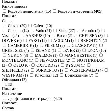
Показать
Разновидность
Рядовой полнотелый
(
15
)
Рядовой пустотелый
(
405
)
Показать
Серия
Classic
(
29
)
Galena
(
10
)
Carbona
(
14
)
Vario
(
21
)
Sintra
(
27
)
Accudo
(
2
)
Vascu
(
45
)
AARHUS
(
10
)
Bacco
(
2
)
CHELSEA
(
3
)
DOVER
(
6
)
FARO
(
12
)
ACCUM
(
1
)
BRIGHTON
(
2
)
CAMBRIDGE
(
1
)
FILSUM
(
2
)
GLASGOW
(
1
)
GREETSIEL
(
4
)
ISLAND
(
1
)
JEVER
(
2
)
LYON
(
16
)
YUKON
(
3
)
MALMOe
(
1
)
MANCHESTER
(
1
)
MONTBLANC
(
1
)
NEWCASTLE
(
2
)
NOTTINGHAM
(
3
)
OSLO
(
6
)
OXFORD
(
2
)
RYSUM
(
1
)
SHEFFIELD
(
2
)
SORRENTO
(
1
)
WESTERWALD
(
4
)
WESTNAM
(
1
)
Классика
(
12
)
Возрождение
(
7
)
Обсидиан
(
13
)
+ Еще
Показать
Назначение
Для фасадов и интерьеров
(
420
)
Показать
Состав