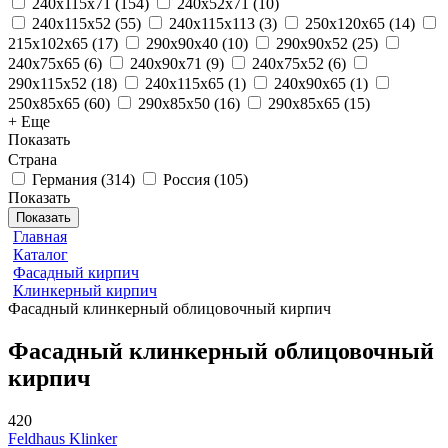
240x115x71
(
154
)
240x52x71
(
10
)
240x115x52
(
55
)
240x115x113
(
3
)
250x120x65
(
14
)
215x102x65
(
17
)
290x90x40
(
10
)
290x90x52
(
25
)
240x75x65
(
6
)
240x90x71
(
9
)
240x75x52
(
6
)
290x115x52
(
18
)
240x115x65
(
1
)
240x90x65
(
1
)
250x85x65
(
60
)
290x85x50
(
16
)
290x85x65
(
15
)
+ Еще
Показать
Страна
Германия
(
314
)
Россия
(
105
)
Показать
Показать
Главная
Каталог
Фасадный кирпич
Клинкерный кирпич
Фасадный клинкерный облицовочный кирпич
Фасадный клинкерный облицовочный
кирпич
420
Feldhaus Klinker