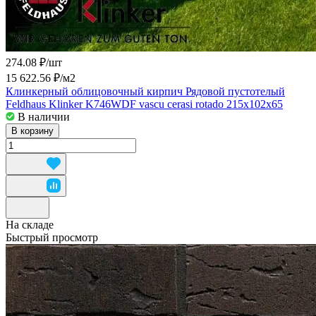
274.08 ₽/
шт
15 622.56 ₽/
м2
Клинкерный облицовочный кирпич Рядовой пустотелый
Feldhaus Klinker K746WDF vascu cerasi rotado 215x102x65
В наличии
В корзину
На складе
Быстрый просмотр