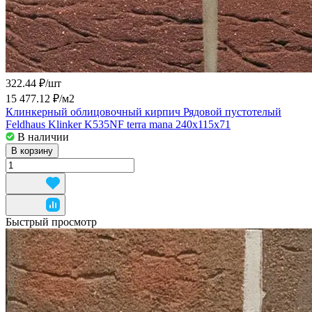
322.44 ₽/
шт
15 477.12 ₽/
м2
Клинкерный облицовочный кирпич Рядовой пустотелый
Feldhaus Klinker K535NF terra mana 240x115x71
В наличии
В корзину
Быстрый просмотр