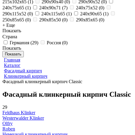
215x102x65
(
1
)
290x90x40
(
0
)
290x90x52
(
0
)
240x75x65
(
1
)
240x90x71
(
7
)
240x75x52
(
0
)
290x115x52
(
0
)
240x115x65
(
1
)
240x90x65
(
1
)
250x85x65
(
0
)
290x85x50
(
0
)
290x85x65
(
0
)
+ Еще
Показать
Страна
Германия
(
29
)
Россия
(
0
)
Показать
Показать
Главная
Каталог
Фасадный кирпич
Клинкерный кирпич
Фасадный клинкерный кирпич Classic
Фасадный клинкерный кирпич Classic
29
Feldhaus Klinker
Westerwalder Klinker
Olfry
Roben
Немецкий клинкерный кирпич