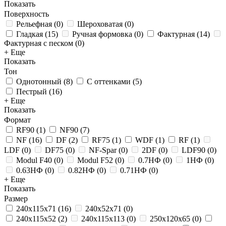
Показать
Поверхность
Рельефная
(
0
)
Шероховатая
(
0
)
Гладкая
(
15
)
Ручная формовка
(
0
)
Фактурная
(
14
)
Фактурная с песком
(
0
)
+ Еще
Показать
Тон
Однотонный
(
8
)
С оттенками
(
5
)
Пестрый
(
16
)
+ Еще
Показать
Формат
RF90
(
1
)
NF90
(
7
)
NF
(
16
)
DF
(
2
)
RF75
(
1
)
WDF
(
1
)
RF
(
1
)
LDF
(
0
)
DF75
(
0
)
NF-Spar
(
0
)
2DF
(
0
)
LDF90
(
0
)
Modul F40
(
0
)
Modul F52
(
0
)
0.7НФ
(
0
)
1НФ
(
0
)
0.63НФ
(
0
)
0.82НФ
(
0
)
0.71НФ
(
0
)
+ Еще
Показать
Размер
240x115x71
(
16
)
240x52x71
(
0
)
240x115x52
(
2
)
240x115x113
(
0
)
250x120x65
(
0
)