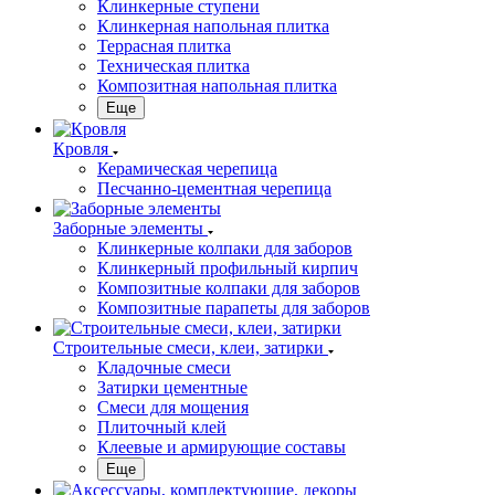
Клинкерные ступени
Клинкерная напольная плитка
Террасная плитка
Техническая плитка
Композитная напольная плитка
Еще
Кровля
Керамическая черепица
Песчанно-цементная черепица
Заборные элементы
Клинкерные колпаки для заборов
Клинкерный профильный кирпич
Композитные колпаки для заборов
Композитные парапеты для заборов
Строительные смеси, клеи, затирки
Кладочные смеси
Затирки цементные
Смеси для мощения
Плиточный клей
Клеевые и армирующие составы
Еще