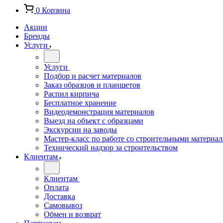
0
Корзина
Акции
Бренды
Услуги
Услуги
Подбор и расчет материалов
Заказ образцов и планшетов
Распил кирпича
Бесплатное хранение
Видеодемонстрация материалов
Выезд на объект с образцами
Экскурсии на заводы
Мастер-класс по работе со строительными материа
Технический надзор за строительством
Клиентам
Клиентам
Оплата
Доставка
Самовывоз
Обмен и возврат