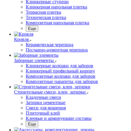
Клинкерные ступени
Клинкерная напольная плитка
Террасная плитка
Техническая плитка
Композитная напольная плитка
Еще
Кровля
Керамическая черепица
Песчанно-цементная черепица
Заборные элементы
Клинкерные колпаки для заборов
Клинкерный профильный кирпич
Композитные колпаки для заборов
Композитные парапеты для заборов
Строительные смеси, клеи, затирки
Кладочные смеси
Затирки цементные
Смеси для мощения
Плиточный клей
Клеевые и армирующие составы
Еще