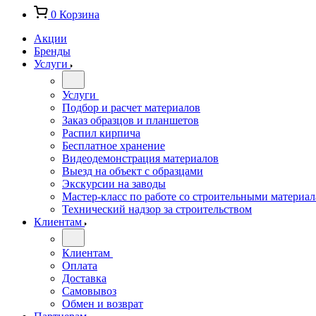
0
Корзина
Акции
Бренды
Услуги
Услуги
Подбор и расчет материалов
Заказ образцов и планшетов
Распил кирпича
Бесплатное хранение
Видеодемонстрация материалов
Выезд на объект с образцами
Экскурсии на заводы
Мастер-класс по работе со строительными материа
Технический надзор за строительством
Клиентам
Клиентам
Оплата
Доставка
Самовывоз
Обмен и возврат