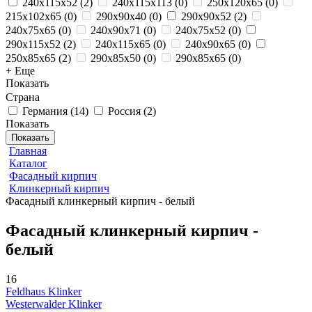
240x115x52
(
2
)
240x115x113
(
0
)
250x120x65
(
0
)
215x102x65
(
0
)
290x90x40
(
0
)
290x90x52
(
2
)
240x75x65
(
0
)
240x90x71
(
0
)
240x75x52
(
0
)
290x115x52
(
2
)
240x115x65
(
0
)
240x90x65
(
0
)
250x85x65
(
2
)
290x85x50
(
0
)
290x85x65
(
0
)
+ Еще
Показать
Страна
Германия
(
14
)
Россия
(
2
)
Показать
Показать
Главная
Каталог
Фасадный кирпич
Клинкерный кирпич
Фасадный клинкерный кирпич - белый
Фасадный клинкерный кирпич -
белый
16
Feldhaus Klinker
Westerwalder Klinker