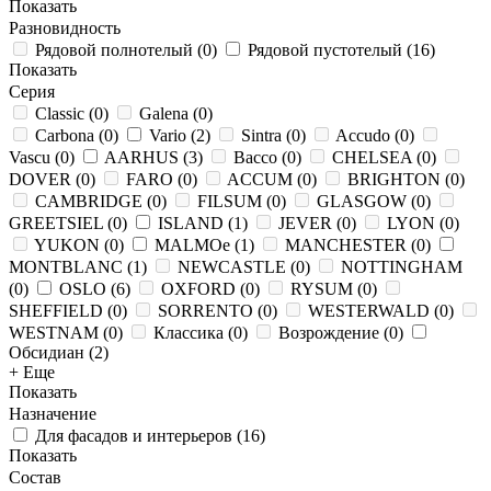
Показать
Разновидность
Рядовой полнотелый
(
0
)
Рядовой пустотелый
(
16
)
Показать
Серия
Classic
(
0
)
Galena
(
0
)
Carbona
(
0
)
Vario
(
2
)
Sintra
(
0
)
Accudo
(
0
)
Vascu
(
0
)
AARHUS
(
3
)
Bacco
(
0
)
CHELSEA
(
0
)
DOVER
(
0
)
FARO
(
0
)
ACCUM
(
0
)
BRIGHTON
(
0
)
CAMBRIDGE
(
0
)
FILSUM
(
0
)
GLASGOW
(
0
)
GREETSIEL
(
0
)
ISLAND
(
1
)
JEVER
(
0
)
LYON
(
0
)
YUKON
(
0
)
MALMOe
(
1
)
MANCHESTER
(
0
)
MONTBLANC
(
1
)
NEWCASTLE
(
0
)
NOTTINGHAM
(
0
)
OSLO
(
6
)
OXFORD
(
0
)
RYSUM
(
0
)
SHEFFIELD
(
0
)
SORRENTO
(
0
)
WESTERWALD
(
0
)
WESTNAM
(
0
)
Классика
(
0
)
Возрождение
(
0
)
Обсидиан
(
2
)
+ Еще
Показать
Назначение
Для фасадов и интерьеров
(
16
)
Показать
Состав