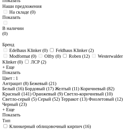
Показать
Наши предложения
На складе
(
0
)
Показать
В наличии
(
0
)
Бренд
Edelhaus Klinker
(
0
)
Feldhaus Klinker
(
2
)
Modformat
(
0
)
Olfry
(
0
)
Roben
(
12
)
Westerwalder
Klinker
(
0
)
ЛСР
(
2
)
+ Еще
Показать
Цвет
: 1
Антрацит (
8
)
Бежевый (
21
)
Белый (
16
)
Бордовый (
17
)
Желтый (
11
)
Коричневый (
82
)
Красный (
141
)
Оранжевый (
9
)
Светло-коричневый (
10
)
Светло-серый (
5
)
Серый (
52
)
Терракот (
13
)
Фиолетовый (
12
)
Черный (
23
)
+ Еще
Показать
Тип
Клинкерный облицовочный кирпич
(
16
)