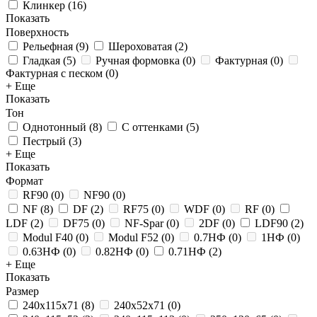
Клинкер
(
16
)
Показать
Поверхность
Рельефная
(
9
)
Шероховатая
(
2
)
Гладкая
(
5
)
Ручная формовка
(
0
)
Фактурная
(
0
)
Фактурная с песком
(
0
)
+ Еще
Показать
Тон
Однотонный
(
8
)
С оттенками
(
5
)
Пестрый
(
3
)
+ Еще
Показать
Формат
RF90
(
0
)
NF90
(
0
)
NF
(
8
)
DF
(
2
)
RF75
(
0
)
WDF
(
0
)
RF
(
0
)
LDF
(
2
)
DF75
(
0
)
NF-Spar
(
0
)
2DF
(
0
)
LDF90
(
2
)
Modul F40
(
0
)
Modul F52
(
0
)
0.7НФ
(
0
)
1НФ
(
0
)
0.63НФ
(
0
)
0.82НФ
(
0
)
0.71НФ
(
2
)
+ Еще
Показать
Размер
240x115x71
(
8
)
240x52x71
(
0
)