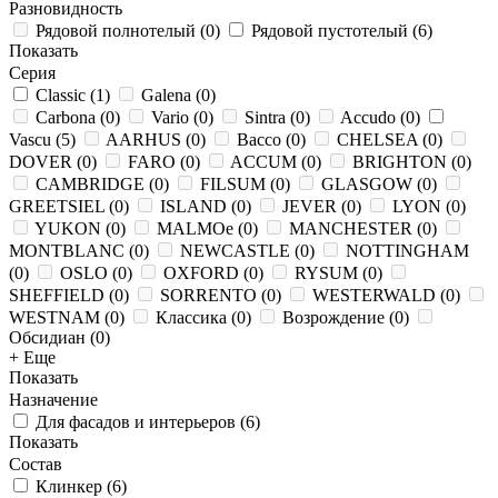
Разновидность
Рядовой полнотелый
(
0
)
Рядовой пустотелый
(
6
)
Показать
Серия
Classic
(
1
)
Galena
(
0
)
Carbona
(
0
)
Vario
(
0
)
Sintra
(
0
)
Accudo
(
0
)
Vascu
(
5
)
AARHUS
(
0
)
Bacco
(
0
)
CHELSEA
(
0
)
DOVER
(
0
)
FARO
(
0
)
ACCUM
(
0
)
BRIGHTON
(
0
)
CAMBRIDGE
(
0
)
FILSUM
(
0
)
GLASGOW
(
0
)
GREETSIEL
(
0
)
ISLAND
(
0
)
JEVER
(
0
)
LYON
(
0
)
YUKON
(
0
)
MALMOe
(
0
)
MANCHESTER
(
0
)
MONTBLANC
(
0
)
NEWCASTLE
(
0
)
NOTTINGHAM
(
0
)
OSLO
(
0
)
OXFORD
(
0
)
RYSUM
(
0
)
SHEFFIELD
(
0
)
SORRENTO
(
0
)
WESTERWALD
(
0
)
WESTNAM
(
0
)
Классика
(
0
)
Возрождение
(
0
)
Обсидиан
(
0
)
+ Еще
Показать
Назначение
Для фасадов и интерьеров
(
6
)
Показать
Состав
Клинкер
(
6
)