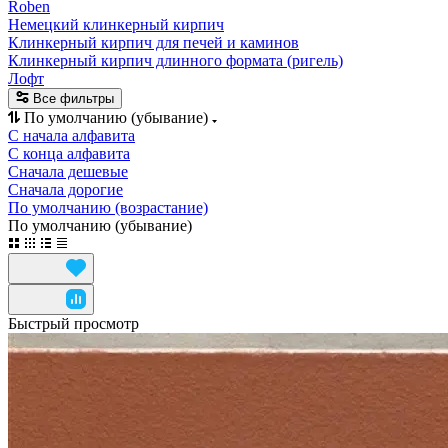
Roben
Немецкий клинкерный кирпич
Клинкерный кирпич для печей и каминов
Клинкерный кирпич длинного формата (ригель)
Лофт
Все фильтры
По умолчанию (убывание)
С начала алфавита
С конца алфавита
Сначала дешевые
Сначала дорогие
По умолчанию (возрастание)
По умолчанию (убывание)
Быстрый просмотр