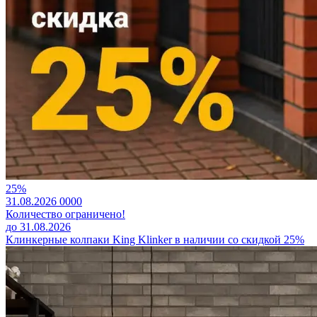
25%
31.08.2026
0
0
0
0
Количество ограничено!
до 31.08.2026
Клинкерные колпаки King Klinker в наличии со скидкой 25%