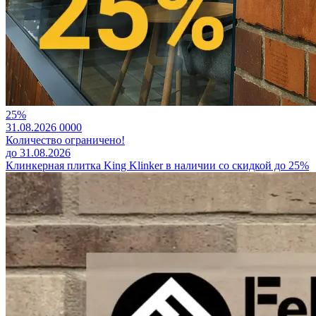
25%
31.08.2026
0
0
0
0
Количество ограничено!
до 31.08.2026
Клинкерная плитка King Klinker в наличии со скидкой до 25%