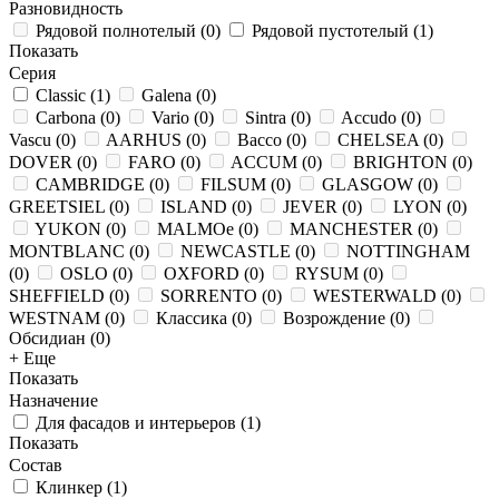
Разновидность
Рядовой полнотелый
(
0
)
Рядовой пустотелый
(
1
)
Показать
Серия
Classic
(
1
)
Galena
(
0
)
Carbona
(
0
)
Vario
(
0
)
Sintra
(
0
)
Accudo
(
0
)
Vascu
(
0
)
AARHUS
(
0
)
Bacco
(
0
)
CHELSEA
(
0
)
DOVER
(
0
)
FARO
(
0
)
ACCUM
(
0
)
BRIGHTON
(
0
)
CAMBRIDGE
(
0
)
FILSUM
(
0
)
GLASGOW
(
0
)
GREETSIEL
(
0
)
ISLAND
(
0
)
JEVER
(
0
)
LYON
(
0
)
YUKON
(
0
)
MALMOe
(
0
)
MANCHESTER
(
0
)
MONTBLANC
(
0
)
NEWCASTLE
(
0
)
NOTTINGHAM
(
0
)
OSLO
(
0
)
OXFORD
(
0
)
RYSUM
(
0
)
SHEFFIELD
(
0
)
SORRENTO
(
0
)
WESTERWALD
(
0
)
WESTNAM
(
0
)
Классика
(
0
)
Возрождение
(
0
)
Обсидиан
(
0
)
+ Еще
Показать
Назначение
Для фасадов и интерьеров
(
1
)
Показать
Состав
Клинкер
(
1
)