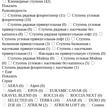
Клинкерные ступени
(
42
)
Показать
Разновидность
Ступень рядовая флорентинер
(
11
)
Ступень угловая
флорентинер
(
10
)
Ступень рядовая прямоугольная
(
0
)
Ступень угловая
прямоугольная
(
0
)
Ступень рядовая с насечками без
капиноса
(
8
)
Ступень рядовая прямоугольная-лофт
(
1
)
Ступень угловая прямоугольная-лофт
(
1
)
Ступень
балконная прямоугольная
(
3
)
Ступень балконная с
насечками прямоугольная
(
1
)
Ступень с насечками
прямоугольная
(
1
)
Накладка на прямоугольную ступень
(
0
)
Ступень рядовая Modena
(
0
)
Ступень угловая Modena
(
0
)
Ступень угловая с насечками без капиноса
(
5
)
Ступень рядовая флорентинер с насечками
(
1
)
+ Еще
Показать
Серия
AERA
(
6
)
Alpen
(
0
)
Abell
(
0
)
EPOS
(
0
)
EURAMIC CAVAR
(
0
)
GRAVEL BLEND
(
0
)
ROCCIA
(
0
)
ROCCIA NEXT
(
0
)
SELECTED
(
0
)
TERRA
(
10
)
ASAR
(
0
)
DURO
(
0
)
ZOE
(
0
)
ATRIUM
(
2
)
ATRIUM LOFT
(
0
)
Cosmos