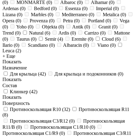
(
0
)
MONMARTE
(
0
)
Albaroc
(
0
)
Alhamar
(
0
)
Ardenas
(
0
)
Bedford
(
0
)
Essenza
(
0
)
Imperial
(
0
)
Lizana
(
0
)
Marbles
(
0
)
Mediterraneo
(
0
)
Metalica
(
0
)
Opera
(
0
)
Provenza
(
0
)
Petra
(
0
)
Portland
(
0
)
Vega
(
0
)
Yoho
(
0
)
Objekta
(
0
)
Antik
(
0
)
Granit
(
0
)
Trend
(
0
)
Natural
(
6
)
Ardis
(
0
)
Carrizo
(
0
)
Mattone
(
0
)
Taurus
(
0
)
Semir
(
4
)
Eremite
(
0
)
Cloud
(
6
)
Ilario
(
0
)
Scandiano
(
0
)
Albaracin
(
0
)
Viano
(
0
)
Leuca
(
2
)
+ Еще
Показать
Назначение
Для крыльца
(
42
)
Для крыльца и подоконников
(
0
)
Показать
Состав
Клинкер
(
42
)
Показать
Поверхность
Противоскользящая R10
(
32
)
Противоскользящая R11
(
8
)
Противоскользящая C3/R12
(
0
)
Противоскользящая
R11/B
(
0
)
Противоскользящая C1/R10
(
0
)
Противоскользящая C1/R9
(
0
)
Противоскользящая C3/R11