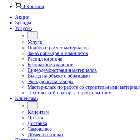
0
Корзина
Акции
Бренды
Услуги
Услуги
Подбор и расчет материалов
Заказ образцов и планшетов
Распил кирпича
Бесплатное хранение
Видеодемонстрация материалов
Выезд на объект с образцами
Экскурсии на заводы
Мастер-класс по работе со строительными материа
Технический надзор за строительством
Клиентам
Клиентам
Оплата
Доставка
Самовывоз
Обмен и возврат