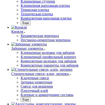
Клинкерные ступени
Клинкерная напольная плитка
Террасная плитка
Техническая плитка
Композитная напольная плитка
Еще
Кровля
Керамическая черепица
Песчанно-цементная черепица
Заборные элементы
Клинкерные колпаки для заборов
Клинкерный профильный кирпич
Композитные колпаки для заборов
Композитные парапеты для заборов
Строительные смеси, клеи, затирки
Кладочные смеси
Затирки цементные
Смеси для мощения
Плиточный клей
Клеевые и армирующие составы
Еще