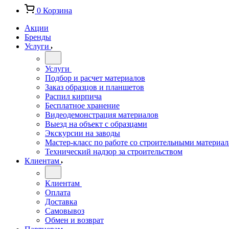
0
Корзина
Акции
Бренды
Услуги
Услуги
Подбор и расчет материалов
Заказ образцов и планшетов
Распил кирпича
Бесплатное хранение
Видеодемонстрация материалов
Выезд на объект с образцами
Экскурсии на заводы
Мастер-класс по работе со строительными материа
Технический надзор за строительством
Клиентам
Клиентам
Оплата
Доставка
Самовывоз
Обмен и возврат