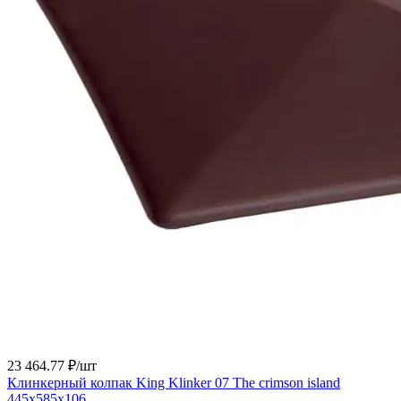
23 464.77 ₽/
шт
Клинкерный колпак King Klinker 07 The crimson island
445x585x106