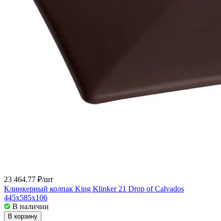
23 464.77 ₽/
шт
Клинкерный колпак King Klinker 21 Drop of Calvados
445x585x106
В наличии
В корзину