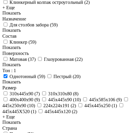
Клинкерный колпак остроугольный
(
2
)
+ Еще
Показать
Назначение
Для столбов забора
(
59
)
Показать
Состав
Клинкер
(
59
)
Показать
Поверхность
Матовая
(
37
)
Глазурованная
(
22
)
Показать
Тон
: 1
Однотонный
(
59
)
Пестрый
(
20
)
Показать
Размер
310x445x90
(
7
)
310x310x80
(
8
)
400x400x90
(
9
)
445x445x90
(
10
)
445x585x106
(
9
)
445x250x90
(
10
)
224x224x191
(
2
)
445x445x250
(
1
)
445x445X520
(
1
)
445x445x120
(
2
)
+ Еще
Показать
Страна