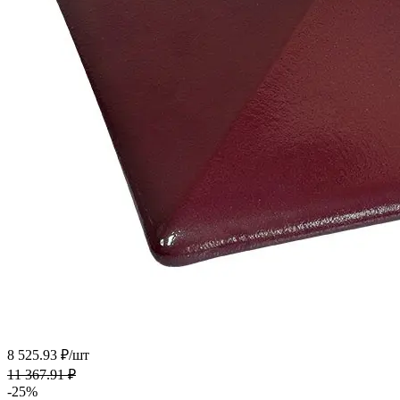
8 525.93 ₽/
шт
11 367.91 ₽
-25%