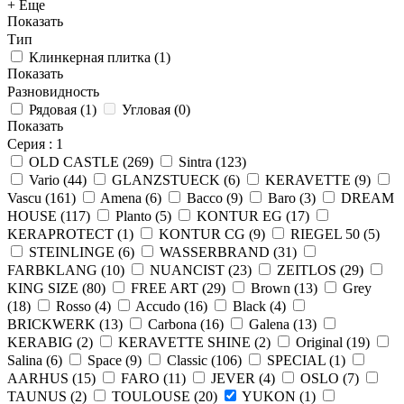
+ Еще
Показать
Тип
Клинкерная плитка
(
1
)
Показать
Разновидность
Рядовая
(
1
)
Угловая
(
0
)
Показать
Серия
: 1
OLD CASTLE
(
269
)
Sintra
(
123
)
Vario
(
44
)
GLANZSTUECK
(
6
)
KERAVETTE
(
9
)
Vascu
(
161
)
Amena
(
6
)
Bacco
(
9
)
Baro
(
3
)
DREAM
HOUSE
(
117
)
Planto
(
5
)
KONTUR EG
(
17
)
KERAPROTECT
(
1
)
KONTUR СG
(
9
)
RIEGEL 50
(
5
)
STEINLINGE
(
6
)
WASSERBRAND
(
31
)
FARBKLANG
(
10
)
NUANCIST
(
23
)
ZEITLOS
(
29
)
KING SIZE
(
80
)
FREE ART
(
29
)
Brown
(
13
)
Grey
(
18
)
Rosso
(
4
)
Accudo
(
16
)
Black
(
4
)
BRICKWERK
(
13
)
Carbona
(
16
)
Galena
(
13
)
KERABIG
(
2
)
KERAVETTE SHINE
(
2
)
Original
(
19
)
Salina
(
6
)
Space
(
9
)
Classic
(
106
)
SPECIAL
(
1
)
AARHUS
(
15
)
FARO
(
11
)
JEVER
(
4
)
OSLO
(
7
)
TAUNUS
(
2
)
TOULOUSE
(
20
)
YUKON
(
1
)