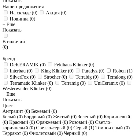
Показать
Наши предложения
На складе
(
0
)
Акция
(
0
)
Новинка
(
0
)
+ Еще
Показать
В наличии
(
0
)
Бренд
DeKERAMIK
(
0
)
Feldhaus Klinker
(
0
)
Interbau
(
0
)
King Klinker
(
0
)
Paradyz
(
0
)
Roben
(
1
)
SilverFox
(
0
)
Stroeher
(
0
)
Terrabig
(
0
)
Terralong
(
0
)
Terramatic Klinker
(
0
)
Terramig
(
0
)
UniCeramix
(
0
)
Westerwalder Klinker
(
0
)
+ Еще
Показать
Цвет
Антрацит (
0
)
Бежевый (
0
)
Белый (
0
)
Бордовый (
0
)
Желтый (
0
)
Зеленый (
0
)
Коричневый
(
0
)
Красный (
0
)
Оранжевый (
0
)
Розовый (
0
)
Светло-
коричневый (
0
)
Светло-серый (
0
)
Серый (
1
)
Темно-серый (
0
)
Терракот (
0
)
Фиолетовый (
0
)
Черный (
0
)