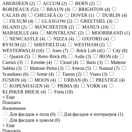
ABERDEEN
(
2
)
ACCUM
(
2
)
BERN
(
2
)
BORDEAUX
(
52
)
BRAUN
(
4
)
BRIGHTON
(
4
)
CALAIS
(
8
)
CHELSEA
(
3
)
DOVER
(
1
)
DUBLIN
(
4
)
FILSUM
(
4
)
GLASGOW
(
2
)
GREETSIEL
(
4
)
ISLAND
(
2
)
MANCHESTER
(
2
)
MANUS
(
10
)
MARSEILLE
(
44
)
MONTBLANC
(
2
)
MOORBRAND
(
1
)
NEWCASTLE
(
4
)
NIZZA
(
4
)
OXFORD
(
4
)
RYSUM
(
2
)
SHEFFIELD
(
4
)
WESTHAM
(
2
)
WESTERWALD
(
16
)
Anes
(
7
)
Brick Loft
(
41
)
City
(
8
)
Quarzit
(
5
)
Retro Brick
(
8
)
Ardis
(
3
)
IRON
(
4
)
Carrizo
(
3
)
Eremite
(
4
)
Cloud
(
4
)
Ilario
(
3
)
Mattone
Sabbia
(
3
)
Mattone Pietra
(
3
)
Arteon
(
5
)
Natural
(
7
)
Scandiano
(
6
)
Semir
(
4
)
Taurus
(
2
)
Viano
(
3
)
FUSION
(
4
)
MOON
(
4
)
URBAN
(
8
)
PRESTIGE
(
4
)
KOPENHAGEN
(
4
)
PRIMA
(
8
)
YORK
(
4
)
KLINKER BRICK
(
4
)
Forta
(
18
)
+ Еще
Показать
Назначение
Для фасадов и пола
(
0
)
Для фасадов и интерьеров
(
1
)
Для фасадов и цоколя
(
0
)
+ Еще
Показать