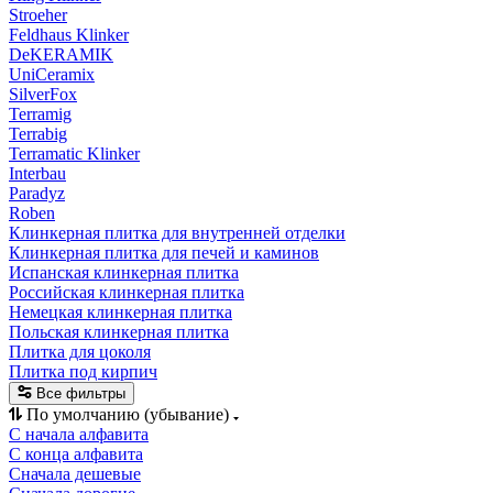
Stroeher
Feldhaus Klinker
DeKERAMIK
UniCeramix
SilverFox
Terramig
Terrabig
Terramatic Klinker
Interbau
Paradyz
Roben
Клинкерная плитка для внутренней отделки
Клинкерная плитка для печей и каминов
Испанская клинкерная плитка
Российская клинкерная плитка
Немецкая клинкерная плитка
Польская клинкерная плитка
Плитка для цоколя
Плитка под кирпич
Все фильтры
По умолчанию (убывание)
С начала алфавита
С конца алфавита
Сначала дешевые