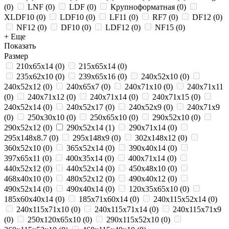
(
0
)
LNF
(
0
)
LDF
(
0
)
Крупноформатная
(
0
)
XLDF10
(
0
)
LDF10
(
0
)
LF11
(
0
)
RF7
(
0
)
DF12
(
0
)
NF12
(
0
)
DF10
(
0
)
LDF12
(
0
)
NF15
(
0
)
+ Еще
Показать
Размер
210x65x14
(
0
)
215х65х14
(
0
)
235x62x10
(
0
)
239х65х16
(
0
)
240x52x10
(
0
)
240x52x12
(
0
)
240x65x7
(
0
)
240x71x10
(
0
)
240x71x11
(
0
)
240x71x12
(
0
)
240x71x14
(
0
)
240x71x15
(
0
)
240х52х14
(
0
)
240х52х17
(
0
)
240х52х9
(
0
)
240х71х9
(
0
)
250x30x10
(
0
)
250x65x10
(
0
)
290x52x10
(
0
)
290x52x12
(
0
)
290x52x14
(
1
)
290x71x14
(
0
)
295х148х8.7
(
0
)
295х148х9
(
0
)
302х148х12
(
0
)
360х52х10
(
0
)
365x52x14
(
0
)
390x40x14
(
0
)
397x65x11
(
0
)
400х35х14
(
0
)
400х71х14
(
0
)
440x52x12
(
0
)
440х52х14
(
0
)
450x48x10
(
0
)
468x40x10
(
0
)
480х52х12
(
0
)
490x40x12
(
0
)
490x52x14
(
0
)
490х40х14
(
0
)
120x35x65x10
(
0
)
185x60x40x14
(
0
)
185х71х60х14
(
0
)
240x115x52x14
(
0
)
240x115x71x10
(
0
)
240x115x71x14
(
0
)
240x115x71x9
(
0
)
250x120x65x10
(
0
)
290x115x52x10
(
0
)