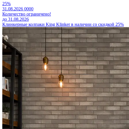
25%
31.08.2026
0
0
0
0
Количество ограничено!
до 31.08.2026
Клинкерные колпаки King Klinker в наличии со скидкой 25%