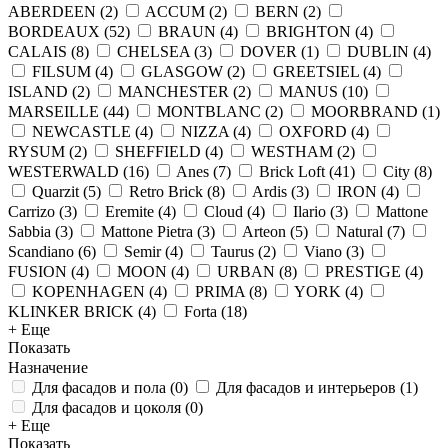
ABERDEEN
(
2
)
ACCUM
(
2
)
BERN
(
2
)
BORDEAUX
(
52
)
BRAUN
(
4
)
BRIGHTON
(
4
)
CALAIS
(
8
)
CHELSEA
(
3
)
DOVER
(
1
)
DUBLIN
(
4
)
FILSUM
(
4
)
GLASGOW
(
2
)
GREETSIEL
(
4
)
ISLAND
(
2
)
MANCHESTER
(
2
)
MANUS
(
10
)
MARSEILLE
(
44
)
MONTBLANC
(
2
)
MOORBRAND
(
1
)
NEWCASTLE
(
4
)
NIZZA
(
4
)
OXFORD
(
4
)
RYSUM
(
2
)
SHEFFIELD
(
4
)
WESTHAM
(
2
)
WESTERWALD
(
16
)
Anes
(
7
)
Brick Loft
(
41
)
City
(
8
)
Quarzit
(
5
)
Retro Brick
(
8
)
Ardis
(
3
)
IRON
(
4
)
Carrizo
(
3
)
Eremite
(
4
)
Cloud
(
4
)
Ilario
(
3
)
Mattone
Sabbia
(
3
)
Mattone Pietra
(
3
)
Arteon
(
5
)
Natural
(
7
)
Scandiano
(
6
)
Semir
(
4
)
Taurus
(
2
)
Viano
(
3
)
FUSION
(
4
)
MOON
(
4
)
URBAN
(
8
)
PRESTIGE
(
4
)
KOPENHAGEN
(
4
)
PRIMA
(
8
)
YORK
(
4
)
KLINKER BRICK
(
4
)
Forta
(
18
)
+ Еще
Показать
Назначение
Для фасадов и пола
(
0
)
Для фасадов и интерьеров
(
1
)
Для фасадов и цоколя
(
0
)
+ Еще
Показать