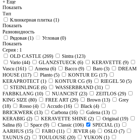
+ Еще
Показать
Тип
Клинкерная плитка
(
1
)
Показать
Разновидность
Рядовая
(
1
)
Угловая
(
0
)
Показать
Серия
: 1
OLD CASTLE
(
269
)
Sintra
(
123
)
Vario
(
44
)
GLANZSTUECK
(
6
)
KERAVETTE
(
9
)
Vascu
(
161
)
Amena
(
6
)
Bacco
(
9
)
Baro
(
3
)
DREAM
HOUSE
(
117
)
Planto
(
5
)
KONTUR EG
(
17
)
KERAPROTECT
(
1
)
KONTUR СG
(
9
)
RIEGEL 50
(
5
)
STEINLINGE
(
6
)
WASSERBRAND
(
31
)
FARBKLANG
(
10
)
NUANCIST
(
23
)
ZEITLOS
(
29
)
KING SIZE
(
80
)
FREE ART
(
29
)
Brown
(
13
)
Grey
(
18
)
Rosso
(
4
)
Accudo
(
16
)
Black
(
4
)
BRICKWERK
(
13
)
Carbona
(
16
)
Galena
(
13
)
KERABIG
(
2
)
KERAVETTE SHINE
(
2
)
Original
(
19
)
Salina
(
6
)
Space
(
9
)
Classic
(
106
)
SPECIAL
(
1
)
AARHUS
(
15
)
FARO
(
11
)
JEVER
(
4
)
OSLO
(
7
)
TAUNUS
(
2
)
TOULOUSE
(
20
)
YUKON
(
1
)