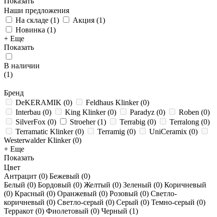
Показать
Наши предложения
На складе
(
1
)
Акция
(
1
)
Новинка
(
1
)
+ Еще
Показать
В наличии
(
1
)
Бренд
DeKERAMIK
(
0
)
Feldhaus Klinker
(
0
)
Interbau
(
0
)
King Klinker
(
0
)
Paradyz
(
0
)
Roben
(
0
)
SilverFox
(
0
)
Stroeher
(
1
)
Terrabig
(
0
)
Terralong
(
0
)
Terramatic Klinker
(
0
)
Terramig
(
0
)
UniCeramix
(
0
)
Westerwalder Klinker
(
0
)
+ Еще
Показать
Цвет
Антрацит (
0
)
Бежевый (
0
)
Белый (
0
)
Бордовый (
0
)
Желтый (
0
)
Зеленый (
0
)
Коричневый
(
0
)
Красный (
0
)
Оранжевый (
0
)
Розовый (
0
)
Светло-
коричневый (
0
)
Светло-серый (
0
)
Серый (
0
)
Темно-серый (
0
)
Терракот (
0
)
Фиолетовый (
0
)
Черный (
1
)