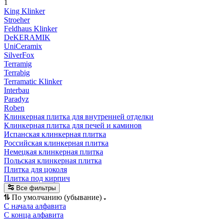
1
King Klinker
Stroeher
Feldhaus Klinker
DeKERAMIK
UniCeramix
SilverFox
Terramig
Terrabig
Terramatic Klinker
Interbau
Paradyz
Roben
Клинкерная плитка для внутренней отделки
Клинкерная плитка для печей и каминов
Испанская клинкерная плитка
Российская клинкерная плитка
Немецкая клинкерная плитка
Польская клинкерная плитка
Плитка для цоколя
Плитка под кирпич
Все фильтры
По умолчанию (убывание)
С начала алфавита
С конца алфавита