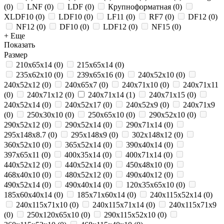
(
0
)
LNF
(
0
)
LDF
(
0
)
Крупноформатная
(
0
)
XLDF10
(
0
)
LDF10
(
0
)
LF11
(
0
)
RF7
(
0
)
DF12
(
0
)
NF12
(
0
)
DF10
(
0
)
LDF12
(
0
)
NF15
(
0
)
+ Еще
Показать
Размер
210x65x14
(
0
)
215х65х14
(
0
)
235x62x10
(
0
)
239х65х16
(
0
)
240x52x10
(
0
)
240x52x12
(
0
)
240x65x7
(
0
)
240x71x10
(
0
)
240x71x11
(
0
)
240x71x12
(
0
)
240x71x14
(
1
)
240x71x15
(
0
)
240х52х14
(
0
)
240х52х17
(
0
)
240х52х9
(
0
)
240х71х9
(
0
)
250x30x10
(
0
)
250x65x10
(
0
)
290x52x10
(
0
)
290x52x12
(
0
)
290x52x14
(
0
)
290x71x14
(
0
)
295х148х8.7
(
0
)
295х148х9
(
0
)
302х148х12
(
0
)
360х52х10
(
0
)
365x52x14
(
0
)
390x40x14
(
0
)
397x65x11
(
0
)
400х35х14
(
0
)
400х71х14
(
0
)
440x52x12
(
0
)
440х52х14
(
0
)
450x48x10
(
0
)
468x40x10
(
0
)
480х52х12
(
0
)
490x40x12
(
0
)
490x52x14
(
0
)
490х40х14
(
0
)
120x35x65x10
(
0
)
185x60x40x14
(
0
)
185х71х60х14
(
0
)
240x115x52x14
(
0
)
240x115x71x10
(
0
)
240x115x71x14
(
0
)
240x115x71x9
(
0
)
250x120x65x10
(
0
)
290x115x52x10
(
0
)