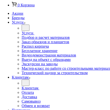
0
Корзина
Акции
Бренды
Услуги
Услуги
Подбор и расчет материалов
Заказ образцов и планшетов
Распил кирпича
Бесплатное хранение
Видеодемонстрация материалов
Выезд на объект с образцами
Экскурсии на заводы
Мастер-класс по работе со строительными материа
Технический надзор за строительством
Клиентам
Клиентам
Оплата
Доставка
Самовывоз
Обмен и возврат