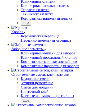
Клинкерные ступени
Клинкерная напольная плитка
Террасная плитка
Техническая плитка
Композитная напольная плитка
Еще
Кровля
Керамическая черепица
Песчанно-цементная черепица
Заборные элементы
Клинкерные колпаки для заборов
Клинкерный профильный кирпич
Композитные колпаки для заборов
Композитные парапеты для заборов
Строительные смеси, клеи, затирки
Кладочные смеси
Затирки цементные
Смеси для мощения
Плиточный клей
Клеевые и армирующие составы
Еще