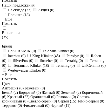
Показать
Наши предложения
На складе
(
32
)
Акция
(
0
)
Новинка
(
18
)
+ Еще
Показать
В наличии
(
35
)
Бренд
DeKERAMIK
(
0
)
Feldhaus Klinker
(
0
)
Interbau
(
0
)
King Klinker
(
45
)
Paradyz
(
0
)
Roben
(
0
)
SilverFox
(
0
)
Stroeher
(
0
)
Terrabig
(
0
)
Terralong
(
0
)
Terramatic Klinker
(
18
)
Terramig
(
0
)
UniCeramix
(
0
)
Westerwalder Klinker
(
0
)
+ Еще
Показать
Цвет
Антрацит (
0
)
Бежевый (
0
)
Белый (
2
)
Бордовый (
5
)
Желтый (
0
)
Зеленый (
2
)
Коричневый
(
6
)
Красный (
22
)
Оранжевый (
0
)
Розовый (
0
)
Светло-
коричневый (
0
)
Светло-серый (
0
)
Серый (
15
)
Темно-серый (
0
)
Терракот (
0
)
Фиолетовый (
0
)
Черный (
11
)