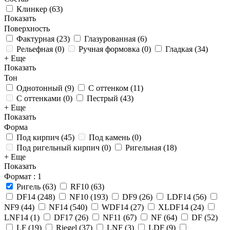
Клинкер
(
63
)
Показать
Поверхность
Фактурная
(
23
)
Глазурованная
(
6
)
Рельефная
(
0
)
Ручная формовка
(
0
)
Гладкая
(
34
)
+ Еще
Показать
Тон
Однотонный
(
9
)
С оттенком
(
11
)
С оттенками
(
0
)
Пестрый
(
43
)
+ Еще
Показать
Форма
Под кирпич
(
45
)
Под камень
(
0
)
Под ригельный кирпич
(
0
)
Ригельная
(
18
)
+ Еще
Показать
Формат
: 1
Ригель
(
63
)
RF10
(
63
)
DF14
(
248
)
NF10
(
193
)
DF9
(
26
)
LDF14
(
56
)
NF9
(
44
)
NF14
(
540
)
WDF14
(
27
)
XLDF14
(
24
)
LNF14
(
1
)
DF17
(
26
)
NF11
(
67
)
NF
(
64
)
DF
(
52
)
LF
(
19
)
Riegel
(
37
)
LNF
(
3
)
LDF
(
9
)