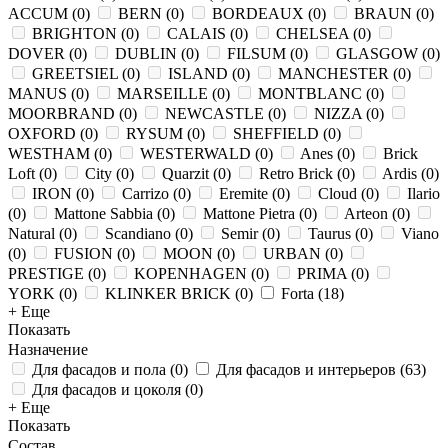
ACCUM
(
0
)
BERN
(
0
)
BORDEAUX
(
0
)
BRAUN
(
0
)
BRIGHTON
(
0
)
CALAIS
(
0
)
CHELSEA
(
0
)
DOVER
(
0
)
DUBLIN
(
0
)
FILSUM
(
0
)
GLASGOW
(
0
)
GREETSIEL
(
0
)
ISLAND
(
0
)
MANCHESTER
(
0
)
MANUS
(
0
)
MARSEILLE
(
0
)
MONTBLANC
(
0
)
MOORBRAND
(
0
)
NEWCASTLE
(
0
)
NIZZA
(
0
)
OXFORD
(
0
)
RYSUM
(
0
)
SHEFFIELD
(
0
)
WESTHAM
(
0
)
WESTERWALD
(
0
)
Anes
(
0
)
Brick
Loft
(
0
)
City
(
0
)
Quarzit
(
0
)
Retro Brick
(
0
)
Ardis
(
0
)
IRON
(
0
)
Carrizo
(
0
)
Eremite
(
0
)
Cloud
(
0
)
Ilario
(
0
)
Mattone Sabbia
(
0
)
Mattone Pietra
(
0
)
Arteon
(
0
)
Natural
(
0
)
Scandiano
(
0
)
Semir
(
0
)
Taurus
(
0
)
Viano
(
0
)
FUSION
(
0
)
MOON
(
0
)
URBAN
(
0
)
PRESTIGE
(
0
)
KOPENHAGEN
(
0
)
PRIMA
(
0
)
YORK
(
0
)
KLINKER BRICK
(
0
)
Forta
(
18
)
+ Еще
Показать
Назначение
Для фасадов и пола
(
0
)
Для фасадов и интерьеров
(
63
)
Для фасадов и цоколя
(
0
)
+ Еще
Показать
Состав