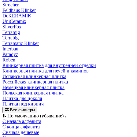
Stroeher
Feldhaus Klinker
DeKERAMIK
UniCeramix
SilverFox
Terramig
Terrabig
Terramatic Klinker
Interbau
Paradyz
Roben
Клинкерная плитка для внутренней отделки
Клинкерная плитка для печей и каминов
Испанская клинкерная плитка
Российская клинкерная плитка
Немецкая клинкерная плитка
Польская клинкерная плитка
Плитка для цоколя
Плитка под кирпич
Все фильтры
По умолчанию (убывание)
С начала алфавита
С конца алфавита
Сначала дешевые