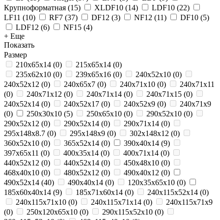
Крупноформатная
(
15
)
XLDF10
(
14
)
LDF10
(
22
)
LF11
(
10
)
RF7
(
37
)
DF12
(
3
)
NF12
(
11
)
DF10
(
5
)
LDF12
(
6
)
NF15
(
4
)
+ Еще
Показать
Размер
210x65x14
(
0
)
215х65х14
(
0
)
235x62x10
(
0
)
239х65х16
(
0
)
240x52x10
(
0
)
240x52x12
(
0
)
240x65x7
(
0
)
240x71x10
(
0
)
240x71x11
(
0
)
240x71x12
(
0
)
240x71x14
(
0
)
240x71x15
(
0
)
240х52х14
(
0
)
240х52х17
(
0
)
240х52х9
(
0
)
240х71х9
(
0
)
250x30x10
(
5
)
250x65x10
(
0
)
290x52x10
(
0
)
290x52x12
(
0
)
290x52x14
(
0
)
290x71x14
(
0
)
295х148х8.7
(
0
)
295х148х9
(
0
)
302х148х12
(
0
)
360х52х10
(
0
)
365x52x14
(
0
)
390x40x14
(
9
)
397x65x11
(
0
)
400х35х14
(
0
)
400х71х14
(
0
)
440x52x12
(
0
)
440х52х14
(
0
)
450x48x10
(
0
)
468x40x10
(
0
)
480х52х12
(
0
)
490x40x12
(
0
)
490x52x14
(
40
)
490х40х14
(
0
)
120x35x65x10
(
0
)
185x60x40x14
(
9
)
185х71х60х14
(
0
)
240x115x52x14
(
0
)
240x115x71x10
(
0
)
240x115x71x14
(
0
)
240x115x71x9
(
0
)
250x120x65x10
(
0
)
290x115x52x10
(
0
)