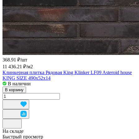
368.91 ₽/
шт
11 436.21 ₽/
м2
Клинкерная плитка Рядовая King Klinker LF09 Asteroid house
KING SIZE 490x52x14
В наличии
В корзину
На складе
Быстрый просмотр