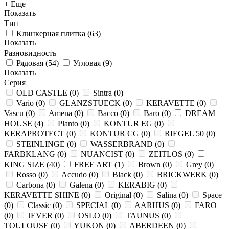
+ Еще
Показать
Тип
Клинкерная плитка
(
63
)
Показать
Разновидность
Рядовая
(
54
)
Угловая
(
9
)
Показать
Серия
OLD CASTLE
(
0
)
Sintra
(
0
)
Vario
(
0
)
GLANZSTUECK
(
0
)
KERAVETTE
(
0
)
Vascu
(
0
)
Amena
(
0
)
Bacco
(
0
)
Baro
(
0
)
DREAM
HOUSE
(
4
)
Planto
(
0
)
KONTUR EG
(
0
)
KERAPROTECT
(
0
)
KONTUR СG
(
0
)
RIEGEL 50
(
0
)
STEINLINGE
(
0
)
WASSERBRAND
(
0
)
FARBKLANG
(
0
)
NUANCIST
(
0
)
ZEITLOS
(
0
)
KING SIZE
(
40
)
FREE ART
(
1
)
Brown
(
0
)
Grey
(
0
)
Rosso
(
0
)
Accudo
(
0
)
Black
(
0
)
BRICKWERK
(
0
)
Carbona
(
0
)
Galena
(
0
)
KERABIG
(
0
)
KERAVETTE SHINE
(
0
)
Original
(
0
)
Salina
(
0
)
Space
(
0
)
Classic
(
0
)
SPECIAL
(
0
)
AARHUS
(
0
)
FARO
(
0
)
JEVER
(
0
)
OSLO
(
0
)
TAUNUS
(
0
)
TOULOUSE
(
0
)
YUKON
(
0
)
ABERDEEN
(
0
)