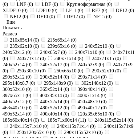
(
0
)
LNF
(
0
)
LDF
(
0
)
Крупноформатная
(
0
)
XLDF10
(
0
)
LDF10
(
0
)
LF11
(
0
)
RF7
(
0
)
DF12
(
0
)
NF12
(
0
)
DF10
(
0
)
LDF12
(
0
)
NF15
(
0
)
+ Еще
Показать
Размер
210x65x14
(
0
)
215х65х14
(
0
)
235x62x10
(
0
)
239х65х16
(
0
)
240x52x10
(
0
)
240x52x12
(
0
)
240x65x7
(
0
)
240x71x10
(
0
)
240x71x11
(
0
)
240x71x12
(
0
)
240x71x14
(
8
)
240x71x15
(
0
)
240х52х14
(
0
)
240х52х17
(
0
)
240х52х9
(
0
)
240х71х9
(
0
)
250x30x10
(
0
)
250x65x10
(
0
)
290x52x10
(
0
)
290x52x12
(
0
)
290x52x14
(
0
)
290x71x14
(
0
)
295х148х8.7
(
0
)
295х148х9
(
0
)
302х148х12
(
0
)
360х52х10
(
0
)
365x52x14
(
0
)
390x40x14
(
0
)
397x65x11
(
0
)
400х35х14
(
0
)
400х71х14
(
0
)
440x52x12
(
0
)
440х52х14
(
0
)
450x48x10
(
0
)
468x40x10
(
0
)
480х52х12
(
0
)
490x40x12
(
0
)
490x52x14
(
0
)
490х40х14
(
0
)
120x35x65x10
(
0
)
185x60x40x14
(
0
)
185х71х60х14
(
11
)
240x115x52x14
(
0
)
240x115x71x10
(
0
)
240x115x71x14
(
0
)
240x115x71x9
(
0
)
250x120x65x10
(
0
)
290x115x52x10
(
0
)