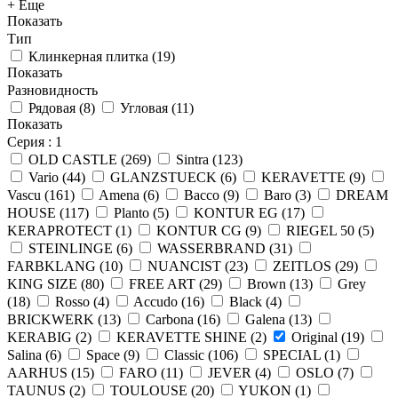
+ Еще
Показать
Тип
Клинкерная плитка
(
19
)
Показать
Разновидность
Рядовая
(
8
)
Угловая
(
11
)
Показать
Серия
: 1
OLD CASTLE
(
269
)
Sintra
(
123
)
Vario
(
44
)
GLANZSTUECK
(
6
)
KERAVETTE
(
9
)
Vascu
(
161
)
Amena
(
6
)
Bacco
(
9
)
Baro
(
3
)
DREAM
HOUSE
(
117
)
Planto
(
5
)
KONTUR EG
(
17
)
KERAPROTECT
(
1
)
KONTUR СG
(
9
)
RIEGEL 50
(
5
)
STEINLINGE
(
6
)
WASSERBRAND
(
31
)
FARBKLANG
(
10
)
NUANCIST
(
23
)
ZEITLOS
(
29
)
KING SIZE
(
80
)
FREE ART
(
29
)
Brown
(
13
)
Grey
(
18
)
Rosso
(
4
)
Accudo
(
16
)
Black
(
4
)
BRICKWERK
(
13
)
Carbona
(
16
)
Galena
(
13
)
KERABIG
(
2
)
KERAVETTE SHINE
(
2
)
Original
(
19
)
Salina
(
6
)
Space
(
9
)
Classic
(
106
)
SPECIAL
(
1
)
AARHUS
(
15
)
FARO
(
11
)
JEVER
(
4
)
OSLO
(
7
)
TAUNUS
(
2
)
TOULOUSE
(
20
)
YUKON
(
1
)