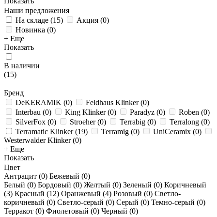
Показать
Наши предложения
На складе
(
15
)
Акция
(
0
)
Новинка
(
0
)
+ Еще
Показать
В наличии
(
15
)
Бренд
DeKERAMIK
(
0
)
Feldhaus Klinker
(
0
)
Interbau
(
0
)
King Klinker
(
0
)
Paradyz
(
0
)
Roben
(
0
)
SilverFox
(
0
)
Stroeher
(
0
)
Terrabig
(
0
)
Terralong
(
0
)
Terramatic Klinker
(
19
)
Terramig
(
0
)
UniCeramix
(
0
)
Westerwalder Klinker
(
0
)
+ Еще
Показать
Цвет
Антрацит (
0
)
Бежевый (
0
)
Белый (
0
)
Бордовый (
0
)
Желтый (
0
)
Зеленый (
0
)
Коричневый
(
3
)
Красный (
12
)
Оранжевый (
4
)
Розовый (
0
)
Светло-
коричневый (
0
)
Светло-серый (
0
)
Серый (
0
)
Темно-серый (
0
)
Терракот (
0
)
Фиолетовый (
0
)
Черный (
0
)