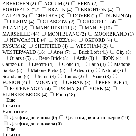
ABERDEEN
(
2
)
ACCUM
(
2
)
BERN
(
2
)
BORDEAUX
(
52
)
BRAUN
(
4
)
BRIGHTON
(
4
)
CALAIS
(
8
)
CHELSEA
(
3
)
DOVER
(
1
)
DUBLIN
(
4
)
FILSUM
(
4
)
GLASGOW
(
2
)
GREETSIEL
(
4
)
ISLAND
(
2
)
MANCHESTER
(
2
)
MANUS
(
10
)
MARSEILLE
(
44
)
MONTBLANC
(
2
)
MOORBRAND
(
1
)
NEWCASTLE
(
4
)
NIZZA
(
4
)
OXFORD
(
4
)
RYSUM
(
2
)
SHEFFIELD
(
4
)
WESTHAM
(
2
)
WESTERWALD
(
16
)
Anes
(
7
)
Brick Loft
(
41
)
City
(
8
)
Quarzit
(
5
)
Retro Brick
(
8
)
Ardis
(
3
)
IRON
(
4
)
Carrizo
(
3
)
Eremite
(
4
)
Cloud
(
4
)
Ilario
(
3
)
Mattone
Sabbia
(
3
)
Mattone Pietra
(
3
)
Arteon
(
5
)
Natural
(
7
)
Scandiano
(
6
)
Semir
(
4
)
Taurus
(
2
)
Viano
(
3
)
FUSION
(
4
)
MOON
(
4
)
URBAN
(
8
)
PRESTIGE
(
4
)
KOPENHAGEN
(
4
)
PRIMA
(
8
)
YORK
(
4
)
KLINKER BRICK
(
4
)
Forta
(
18
)
+ Еще
Показать
Назначение
Для фасадов и пола
(
0
)
Для фасадов и интерьеров
(
19
)
Для фасадов и цоколя
(
0
)
+ Еще
Показать