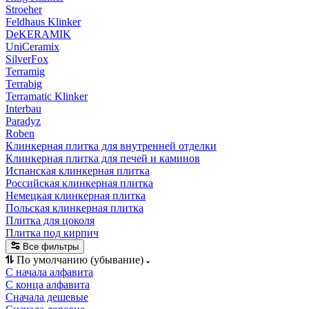
Stroeher
Feldhaus Klinker
DeKERAMIK
UniCeramix
SilverFox
Terramig
Terrabig
Terramatic Klinker
Interbau
Paradyz
Roben
Клинкерная плитка для внутренней отделки
Клинкерная плитка для печей и каминов
Испанская клинкерная плитка
Российская клинкерная плитка
Немецкая клинкерная плитка
Польская клинкерная плитка
Плитка для цоколя
Плитка под кирпич
Все фильтры
По умолчанию (убывание)
С начала алфавита
С конца алфавита
Сначала дешевые