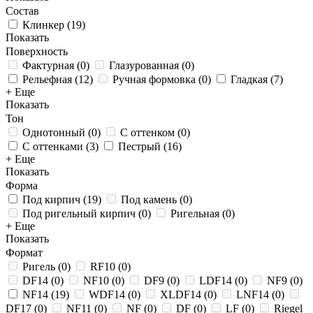
Состав
Клинкер
(
19
)
Показать
Поверхность
Фактурная
(
0
)
Глазурованная
(
0
)
Рельефная
(
12
)
Ручная формовка
(
0
)
Гладкая
(
7
)
+ Еще
Показать
Тон
Однотонный
(
0
)
С оттенком
(
0
)
С оттенками
(
3
)
Пестрый
(
16
)
+ Еще
Показать
Форма
Под кирпич
(
19
)
Под камень
(
0
)
Под ригельный кирпич
(
0
)
Ригельная
(
0
)
+ Еще
Показать
Формат
Ригель
(
0
)
RF10
(
0
)
DF14
(
0
)
NF10
(
0
)
DF9
(
0
)
LDF14
(
0
)
NF9
(
0
)
NF14
(
19
)
WDF14
(
0
)
XLDF14
(
0
)
LNF14
(
0
)
DF17
(
0
)
NF11
(
0
)
NF
(
0
)
DF
(
0
)
LF
(
0
)
Riegel