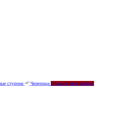
ые ступени
Черепица
Открыть весь каталог