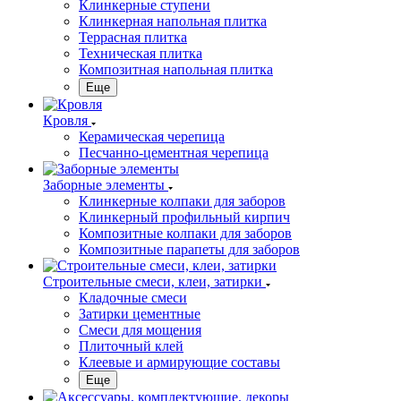
Клинкерные ступени
Клинкерная напольная плитка
Террасная плитка
Техническая плитка
Композитная напольная плитка
Еще
Кровля
Керамическая черепица
Песчанно-цементная черепица
Заборные элементы
Клинкерные колпаки для заборов
Клинкерный профильный кирпич
Композитные колпаки для заборов
Композитные парапеты для заборов
Строительные смеси, клеи, затирки
Кладочные смеси
Затирки цементные
Смеси для мощения
Плиточный клей
Клеевые и армирующие составы
Еще