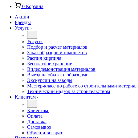
0
Корзина
Акции
Бренды
Услуги
Услуги
Подбор и расчет материалов
Заказ образцов и планшетов
Распил кирпича
Бесплатное хранение
Видеодемонстрация материалов
Выезд на объект с образцами
Экскурсии на заводы
Мастер-класс по работе со строительными материа
Технический надзор за строительством
Клиентам
Клиентам
Оплата
Доставка
Самовывоз
Обмен и возврат