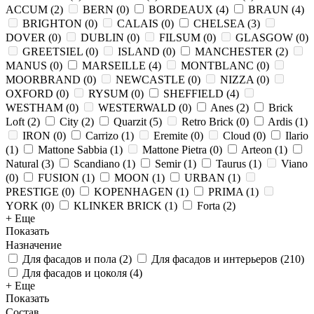
ACCUM
(
2
)
BERN
(
0
)
BORDEAUX
(
4
)
BRAUN
(
4
)
BRIGHTON
(
0
)
CALAIS
(
0
)
CHELSEA
(
3
)
DOVER
(
0
)
DUBLIN
(
0
)
FILSUM
(
0
)
GLASGOW
(
0
)
GREETSIEL
(
0
)
ISLAND
(
0
)
MANCHESTER
(
2
)
MANUS
(
0
)
MARSEILLE
(
4
)
MONTBLANC
(
0
)
MOORBRAND
(
0
)
NEWCASTLE
(
0
)
NIZZA
(
0
)
OXFORD
(
0
)
RYSUM
(
0
)
SHEFFIELD
(
4
)
WESTHAM
(
0
)
WESTERWALD
(
0
)
Anes
(
2
)
Brick
Loft
(
2
)
City
(
2
)
Quarzit
(
5
)
Retro Brick
(
0
)
Ardis
(
1
)
IRON
(
0
)
Carrizo
(
1
)
Eremite
(
0
)
Cloud
(
0
)
Ilario
(
1
)
Mattone Sabbia
(
1
)
Mattone Pietra
(
0
)
Arteon
(
1
)
Natural
(
3
)
Scandiano
(
1
)
Semir
(
1
)
Taurus
(
1
)
Viano
(
0
)
FUSION
(
1
)
MOON
(
1
)
URBAN
(
1
)
PRESTIGE
(
0
)
KOPENHAGEN
(
1
)
PRIMA
(
1
)
YORK
(
0
)
KLINKER BRICK
(
1
)
Forta
(
2
)
+ Еще
Показать
Назначение
Для фасадов и пола
(
2
)
Для фасадов и интерьеров
(
210
)
Для фасадов и цоколя
(
4
)
+ Еще
Показать
Состав