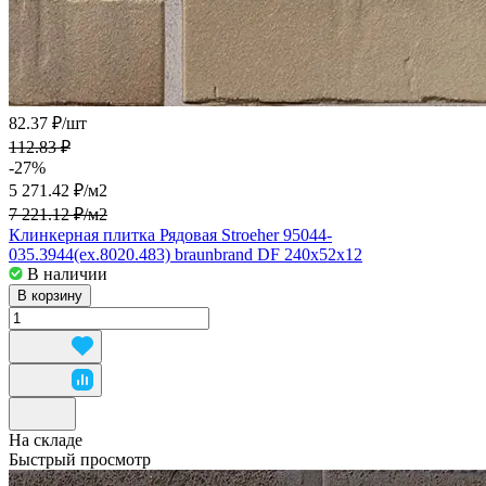
82.37 ₽/
шт
112.83 ₽
-27%
5 271.42 ₽/
м2
7 221.12 ₽/
м2
Клинкерная плитка Рядовая Stroeher 95044-
035.3944(ex.8020.483) braunbrand DF 240x52x12
В наличии
В корзину
На складе
Быстрый просмотр