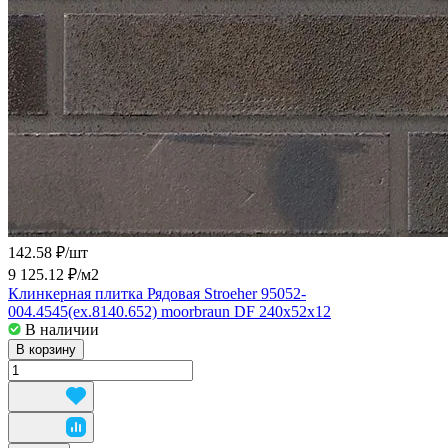
142.58 ₽/
шт
9 125.12 ₽/
м2
Клинкерная плитка Рядовая Stroeher 95052-
004.4545(ex.8140.652) moorbraun DF 240x52x12
В наличии
В корзину