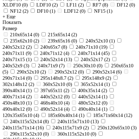
XLDF10
(
0
)
LDF10
(
2
)
LF11
(
2
)
RF7
(
8
)
DF12
(
0
)
NF12
(
2
)
DF10
(
1
)
LDF12
(
0
)
NF15
(
1
)
+ Еще
Показать
Размер
210x65x14
(
0
)
215х65х14
(
2
)
235x62x10
(
2
)
239х65х16
(
0
)
240x52x10
(
1
)
240x52x12
(
2
)
240x65x7
(
8
)
240x71x10
(
19
)
240x71x11
(
9
)
240x71x12
(
4
)
240x71x14
(
45
)
240x71x15
(
1
)
240х52х14
(
13
)
240х52х17
(
2
)
240х52х9
(
3
)
240х71х9
(
7
)
250x30x10
(
0
)
250x65x10
(
5
)
290x52x10
(
2
)
290x52x12
(
0
)
290x52x14
(
6
)
290x71x14
(
0
)
295х148х8.7
(
2
)
295х148х9
(
2
)
302х148х12
(
2
)
360х52х10
(
0
)
365x52x14
(
1
)
390x40x14
(
1
)
397x65x11
(
2
)
400х35х14
(
2
)
400х71х14
(
2
)
440x52x12
(
0
)
440х52х14
(
1
)
450x48x10
(
1
)
468x40x10
(
4
)
480х52х12
(
0
)
490x40x12
(
0
)
490x52x14
(
4
)
490х40х14
(
1
)
120x35x65x10
(
4
)
185x60x40x14
(
1
)
185х71х60х14
(
12
)
240x115x52x14
(
8
)
240x115x71x10
(
13
)
240x115x71x14
(
16
)
240x115x71x9
(
2
)
250x120x65x10
(
3
)
290x115x52x10
(
0
)
360x115x52x10
(
0
)