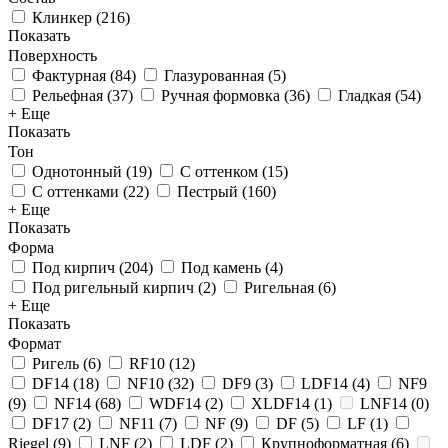
Клинкер
(
216
)
Показать
Поверхность
Фактурная
(
84
)
Глазурованная
(
5
)
Рельефная
(
37
)
Ручная формовка
(
36
)
Гладкая
(
54
)
+ Еще
Показать
Тон
Однотонный
(
19
)
С оттенком
(
15
)
С оттенками
(
22
)
Пестрый
(
160
)
+ Еще
Показать
Форма
Под кирпич
(
204
)
Под камень
(
4
)
Под ригельный кирпич
(
2
)
Ригельная
(
6
)
+ Еще
Показать
Формат
Ригель
(
6
)
RF10
(
12
)
DF14
(
18
)
NF10
(
32
)
DF9
(
3
)
LDF14
(
4
)
NF9
(
9
)
NF14
(
68
)
WDF14
(
2
)
XLDF14
(
1
)
LNF14
(
0
)
DF17
(
2
)
NF11
(
7
)
NF
(
9
)
DF
(
5
)
LF
(
1
)
Riegel
(
9
)
LNF
(
2
)
LDF
(
2
)
Крупноформатная
(
6
)