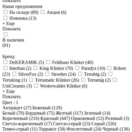
Показать
Наши предложения
На складе
(
89
)
Акция
(
6
)
Новинка
(
13
)
+ Еще
Показать
В наличии
(
91
)
Бренд
DeKERAMIK
(
5
)
Feldhaus Klinker
(
40
)
Interbau
(
2
)
King Klinker
(
70
)
Paradyz
(
10
)
Roben
(
23
)
SilverFox
(
2
)
Stroeher
(
24
)
Terrabig
(
2
)
Terralong
(
1
)
Terramatic Klinker
(
26
)
Terramig
(
2
)
UniCeramix
(
3
)
Westerwalder Klinker
(
6
)
+ Еще
Показать
Цвет
: 1
Антрацит (
27
)
Бежевый (
129
)
Белый (
70
)
Бордовый (
75
)
Желтый (
117
)
Зеленый (
14
)
Коричневый (
216
)
Красный (
447
)
Оранжевый (
12
)
Розовый (
3
)
Светло-коричневый (
17
)
Светло-серый (
23
)
Серый (
326
)
Темно-серый (
11
)
Терракот (
58
)
Фиолетовый (
24
)
Черный (
136
)