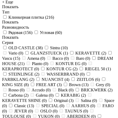
+ Еще
Показать
Тип
Клинкерная плитка
(
216
)
Показать
Разновидность
Рядовая
(
156
)
Угловая
(
60
)
Показать
Серия
OLD CASTLE
(
38
)
Sintra
(
10
)
Vario
(
0
)
GLANZSTUECK
(
1
)
KERAVETTE
(
2
)
Vascu
(
15
)
Amena
(
0
)
Bacco
(
0
)
Baro
(
0
)
DREAM
HOUSE
(
21
)
Planto
(
0
)
KONTUR EG
(
0
)
KERAPROTECT
(
0
)
KONTUR СG
(
2
)
RIEGEL 50
(
1
)
STEINLINGE
(
2
)
WASSERBRAND
(
0
)
FARBKLANG
(
2
)
NUANCIST
(
4
)
ZEITLOS
(
6
)
KING SIZE
(
8
)
FREE ART
(
3
)
Brown
(
13
)
Grey
(
0
)
Rosso
(
0
)
Accudo
(
0
)
Black
(
0
)
BRICKWERK
(
2
)
Carbona
(
2
)
Galena
(
0
)
KERABIG
(
2
)
KERAVETTE SHINE
(
0
)
Original
(
3
)
Salina
(
0
)
Space
(
0
)
Classic
(
13
)
SPECIAL
(
0
)
AARHUS
(
0
)
FARO
(
0
)
JEVER
(
0
)
OSLO
(
0
)
TAUNUS
(
0
)
TOULOUSE
(
0
)
YUKON
(
0
)
ABERDEEN
(
0
)