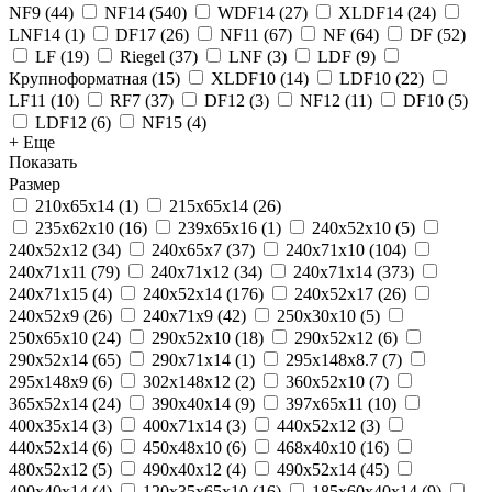
NF9
(
44
)
NF14
(
540
)
WDF14
(
27
)
XLDF14
(
24
)
LNF14
(
1
)
DF17
(
26
)
NF11
(
67
)
NF
(
64
)
DF
(
52
)
LF
(
19
)
Riegel
(
37
)
LNF
(
3
)
LDF
(
9
)
Крупноформатная
(
15
)
XLDF10
(
14
)
LDF10
(
22
)
LF11
(
10
)
RF7
(
37
)
DF12
(
3
)
NF12
(
11
)
DF10
(
5
)
LDF12
(
6
)
NF15
(
4
)
+ Еще
Показать
Размер
210x65x14
(
1
)
215х65х14
(
26
)
235x62x10
(
16
)
239х65х16
(
1
)
240x52x10
(
5
)
240x52x12
(
34
)
240x65x7
(
37
)
240x71x10
(
104
)
240x71x11
(
79
)
240x71x12
(
34
)
240x71x14
(
373
)
240x71x15
(
4
)
240х52х14
(
176
)
240х52х17
(
26
)
240х52х9
(
26
)
240х71х9
(
42
)
250x30x10
(
5
)
250x65x10
(
24
)
290x52x10
(
18
)
290x52x12
(
6
)
290x52x14
(
65
)
290x71x14
(
1
)
295х148х8.7
(
7
)
295х148х9
(
6
)
302х148х12
(
2
)
360х52х10
(
7
)
365x52x14
(
24
)
390x40x14
(
9
)
397x65x11
(
10
)
400х35х14
(
3
)
400х71х14
(
3
)
440x52x12
(
3
)
440х52х14
(
6
)
450x48x10
(
6
)
468x40x10
(
16
)
480х52х12
(
5
)
490x40x12
(
4
)
490x52x14
(
45
)
490х40х14
(
4
)
120x35x65x10
(
16
)
185x60x40x14
(
9
)