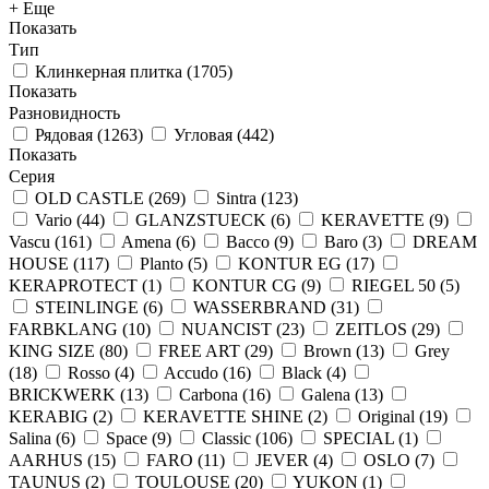
+ Еще
Показать
Тип
Клинкерная плитка
(
1705
)
Показать
Разновидность
Рядовая
(
1263
)
Угловая
(
442
)
Показать
Серия
OLD CASTLE
(
269
)
Sintra
(
123
)
Vario
(
44
)
GLANZSTUECK
(
6
)
KERAVETTE
(
9
)
Vascu
(
161
)
Amena
(
6
)
Bacco
(
9
)
Baro
(
3
)
DREAM
HOUSE
(
117
)
Planto
(
5
)
KONTUR EG
(
17
)
KERAPROTECT
(
1
)
KONTUR СG
(
9
)
RIEGEL 50
(
5
)
STEINLINGE
(
6
)
WASSERBRAND
(
31
)
FARBKLANG
(
10
)
NUANCIST
(
23
)
ZEITLOS
(
29
)
KING SIZE
(
80
)
FREE ART
(
29
)
Brown
(
13
)
Grey
(
18
)
Rosso
(
4
)
Accudo
(
16
)
Black
(
4
)
BRICKWERK
(
13
)
Carbona
(
16
)
Galena
(
13
)
KERABIG
(
2
)
KERAVETTE SHINE
(
2
)
Original
(
19
)
Salina
(
6
)
Space
(
9
)
Classic
(
106
)
SPECIAL
(
1
)
AARHUS
(
15
)
FARO
(
11
)
JEVER
(
4
)
OSLO
(
7
)
TAUNUS
(
2
)
TOULOUSE
(
20
)
YUKON
(
1
)