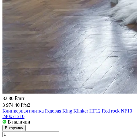
82.80 ₽/
шт
3 974.40 ₽/
м2
Клинкерная плитка Рядовая King Klinker HF12 Red rock NF10
240x71x10
В наличии
В корзину