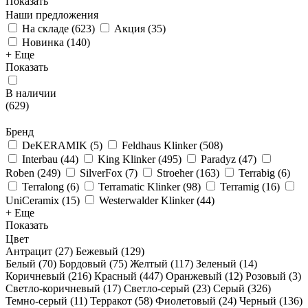
Показать
Наши предложения
На складе
(
623
)
Акция
(
35
)
Новинка
(
140
)
+ Еще
Показать
В наличии
(
629
)
Бренд
DeKERAMIK
(
5
)
Feldhaus Klinker
(
508
)
Interbau
(
44
)
King Klinker
(
495
)
Paradyz
(
47
)
Roben
(
249
)
SilverFox
(
7
)
Stroeher
(
163
)
Terrabig
(
6
)
Terralong
(
6
)
Terramatic Klinker
(
98
)
Terramig
(
16
)
UniCeramix
(
15
)
Westerwalder Klinker
(
44
)
+ Еще
Показать
Цвет
Антрацит (
27
)
Бежевый (
129
)
Белый (
70
)
Бордовый (
75
)
Желтый (
117
)
Зеленый (
14
)
Коричневый (
216
)
Красный (
447
)
Оранжевый (
12
)
Розовый (
3
)
Светло-коричневый (
17
)
Светло-серый (
23
)
Серый (
326
)
Темно-серый (
11
)
Терракот (
58
)
Фиолетовый (
24
)
Черный (
136
)