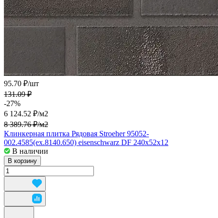
95.70 ₽/
шт
131.09 ₽
-27%
6 124.52 ₽/
м2
8 389.76 ₽/
м2
Клинкерная плитка Рядовая Stroeher 95052-
002.4585(ex.8140.650) eisenschwarz DF 240x52x12
В наличии
В корзину