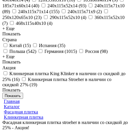
185х71х60х14
(
40
)
240x115x52x14
(
93
)
240x115x71x10
(
89
)
240x115x71x14
(
155
)
240x115x71x9
(
2
)
250x120x65x10
(
23
)
290x115x52x10
(
4
)
360x115x52x10
(
7
)
468x115x40x10
(
4
)
+ Еще
Показать
Страна
Китай
(
15
)
Испания
(
35
)
Польша
(
542
)
Германия
(
1015
)
Россия
(
98
)
+ Еще
Показать
Акция
Клинкерная плитка King Klinker в наличии со скидкой до
25%
(
16
)
Клинкерная плитка Stroeher в наличии со
скидкой 27%
(
19
)
Показать
Показать
Главная
Каталог
Фасадная плитка
Клинкерная плитка
Фасадная клинкерная плитка stroeher в наличии со скидкой до
25% - Акция!