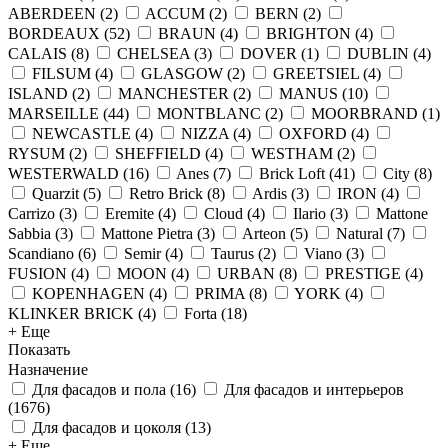
ABERDEEN
(
2
)
ACCUM
(
2
)
BERN
(
2
)
BORDEAUX
(
52
)
BRAUN
(
4
)
BRIGHTON
(
4
)
CALAIS
(
8
)
CHELSEA
(
3
)
DOVER
(
1
)
DUBLIN
(
4
)
FILSUM
(
4
)
GLASGOW
(
2
)
GREETSIEL
(
4
)
ISLAND
(
2
)
MANCHESTER
(
2
)
MANUS
(
10
)
MARSEILLE
(
44
)
MONTBLANC
(
2
)
MOORBRAND
(
1
)
NEWCASTLE
(
4
)
NIZZA
(
4
)
OXFORD
(
4
)
RYSUM
(
2
)
SHEFFIELD
(
4
)
WESTHAM
(
2
)
WESTERWALD
(
16
)
Anes
(
7
)
Brick Loft
(
41
)
City
(
8
)
Quarzit
(
5
)
Retro Brick
(
8
)
Ardis
(
3
)
IRON
(
4
)
Carrizo
(
3
)
Eremite
(
4
)
Cloud
(
4
)
Ilario
(
3
)
Mattone
Sabbia
(
3
)
Mattone Pietra
(
3
)
Arteon
(
5
)
Natural
(
7
)
Scandiano
(
6
)
Semir
(
4
)
Taurus
(
2
)
Viano
(
3
)
FUSION
(
4
)
MOON
(
4
)
URBAN
(
8
)
PRESTIGE
(
4
)
KOPENHAGEN
(
4
)
PRIMA
(
8
)
YORK
(
4
)
KLINKER BRICK
(
4
)
Forta
(
18
)
+ Еще
Показать
Назначение
Для фасадов и пола
(
16
)
Для фасадов и интерьеров
(
1676
)
Для фасадов и цоколя
(
13
)
+ Еще