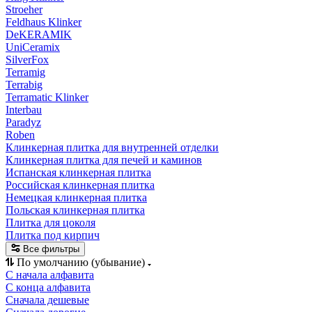
Stroeher
Feldhaus Klinker
DeKERAMIK
UniCeramix
SilverFox
Terramig
Terrabig
Terramatic Klinker
Interbau
Paradyz
Roben
Клинкерная плитка для внутренней отделки
Клинкерная плитка для печей и каминов
Испанская клинкерная плитка
Российская клинкерная плитка
Немецкая клинкерная плитка
Польская клинкерная плитка
Плитка для цоколя
Плитка под кирпич
Все фильтры
По умолчанию (убывание)
С начала алфавита
С конца алфавита
Сначала дешевые