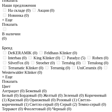
Показать
Наши предложения
На складе
(
0
)
Акция
(
0
)
Новинка
(
0
)
+ Еще
Показать
В наличии
(
0
)
Бренд
DeKERAMIK
(
0
)
Feldhaus Klinker
(
0
)
Interbau
(
0
)
King Klinker
(
0
)
Paradyz
(
5
)
Roben
(
0
)
SilverFox
(
0
)
Stroeher
(
0
)
Terrabig
(
0
)
Terralong
(
0
)
Terramatic Klinker
(
0
)
Terramig
(
0
)
UniCeramix
(
0
)
Westerwalder Klinker
(
0
)
+ Еще
Показать
Цвет
Антрацит (
0
)
Бежевый (
0
)
Белый (
0
)
Бордовый (
0
)
Желтый (
0
)
Зеленый (
0
)
Коричневый
(
1
)
Красный (
0
)
Оранжевый (
0
)
Розовый (
1
)
Светло-
коричневый (
1
)
Светло-серый (
0
)
Серый (
2
)
Темно-серый (
0
)
Терракот (
0
)
Фиолетовый (
0
)
Черный (
0
)