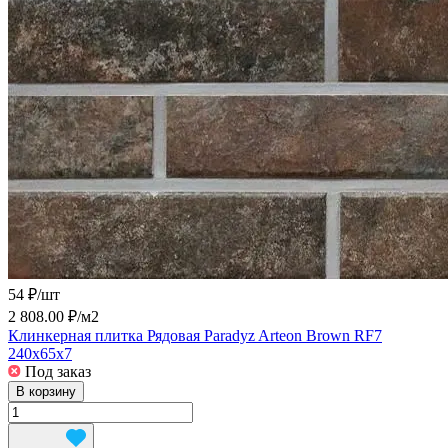
54 ₽/
шт
2 808.00 ₽/
м2
Клинкерная плитка Рядовая Paradyz Arteon Brown RF7
240x65x7
Под заказ
В корзину