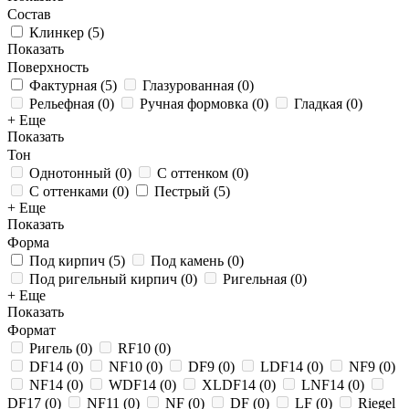
Состав
Клинкер
(
5
)
Показать
Поверхность
Фактурная
(
5
)
Глазурованная
(
0
)
Рельефная
(
0
)
Ручная формовка
(
0
)
Гладкая
(
0
)
+ Еще
Показать
Тон
Однотонный
(
0
)
С оттенком
(
0
)
С оттенками
(
0
)
Пестрый
(
5
)
+ Еще
Показать
Форма
Под кирпич
(
5
)
Под камень
(
0
)
Под ригельный кирпич
(
0
)
Ригельная
(
0
)
+ Еще
Показать
Формат
Ригель
(
0
)
RF10
(
0
)
DF14
(
0
)
NF10
(
0
)
DF9
(
0
)
LDF14
(
0
)
NF9
(
0
)
NF14
(
0
)
WDF14
(
0
)
XLDF14
(
0
)
LNF14
(
0
)
DF17
(
0
)
NF11
(
0
)
NF
(
0
)
DF
(
0
)
LF
(
0
)
Riegel