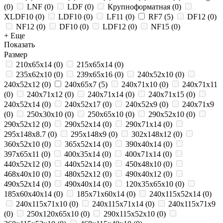
(
0
)
LNF
(
0
)
LDF
(
0
)
Крупноформатная
(
0
)
XLDF10
(
0
)
LDF10
(
0
)
LF11
(
0
)
RF7
(
5
)
DF12
(
0
)
NF12
(
0
)
DF10
(
0
)
LDF12
(
0
)
NF15
(
0
)
+ Еще
Показать
Размер
210x65x14
(
0
)
215х65х14
(
0
)
235x62x10
(
0
)
239х65х16
(
0
)
240x52x10
(
0
)
240x52x12
(
0
)
240x65x7
(
5
)
240x71x10
(
0
)
240x71x11
(
0
)
240x71x12
(
0
)
240x71x14
(
0
)
240x71x15
(
0
)
240х52х14
(
0
)
240х52х17
(
0
)
240х52х9
(
0
)
240х71х9
(
0
)
250x30x10
(
0
)
250x65x10
(
0
)
290x52x10
(
0
)
290x52x12
(
0
)
290x52x14
(
0
)
290x71x14
(
0
)
295х148х8.7
(
0
)
295х148х9
(
0
)
302х148х12
(
0
)
360х52х10
(
0
)
365x52x14
(
0
)
390x40x14
(
0
)
397x65x11
(
0
)
400х35х14
(
0
)
400х71х14
(
0
)
440x52x12
(
0
)
440х52х14
(
0
)
450x48x10
(
0
)
468x40x10
(
0
)
480х52х12
(
0
)
490x40x12
(
0
)
490x52x14
(
0
)
490х40х14
(
0
)
120x35x65x10
(
0
)
185x60x40x14
(
0
)
185х71х60х14
(
0
)
240x115x52x14
(
0
)
240x115x71x10
(
0
)
240x115x71x14
(
0
)
240x115x71x9
(
0
)
250x120x65x10
(
0
)
290x115x52x10
(
0
)