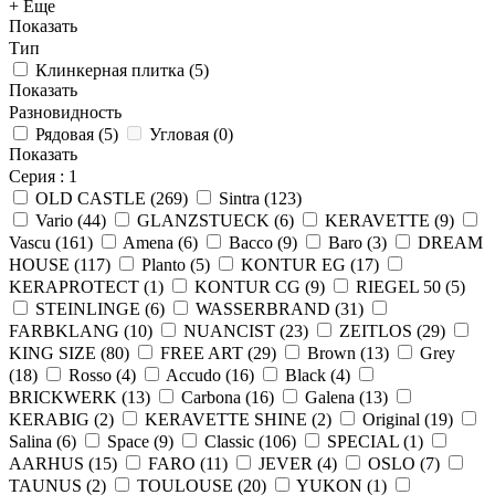
+ Еще
Показать
Тип
Клинкерная плитка
(
5
)
Показать
Разновидность
Рядовая
(
5
)
Угловая
(
0
)
Показать
Серия
: 1
OLD CASTLE
(
269
)
Sintra
(
123
)
Vario
(
44
)
GLANZSTUECK
(
6
)
KERAVETTE
(
9
)
Vascu
(
161
)
Amena
(
6
)
Bacco
(
9
)
Baro
(
3
)
DREAM
HOUSE
(
117
)
Planto
(
5
)
KONTUR EG
(
17
)
KERAPROTECT
(
1
)
KONTUR СG
(
9
)
RIEGEL 50
(
5
)
STEINLINGE
(
6
)
WASSERBRAND
(
31
)
FARBKLANG
(
10
)
NUANCIST
(
23
)
ZEITLOS
(
29
)
KING SIZE
(
80
)
FREE ART
(
29
)
Brown
(
13
)
Grey
(
18
)
Rosso
(
4
)
Accudo
(
16
)
Black
(
4
)
BRICKWERK
(
13
)
Carbona
(
16
)
Galena
(
13
)
KERABIG
(
2
)
KERAVETTE SHINE
(
2
)
Original
(
19
)
Salina
(
6
)
Space
(
9
)
Classic
(
106
)
SPECIAL
(
1
)
AARHUS
(
15
)
FARO
(
11
)
JEVER
(
4
)
OSLO
(
7
)
TAUNUS
(
2
)
TOULOUSE
(
20
)
YUKON
(
1
)