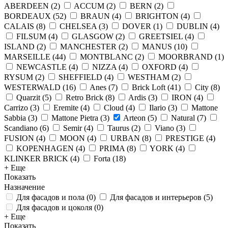
ABERDEEN
(
2
)
ACCUM
(
2
)
BERN
(
2
)
BORDEAUX
(
52
)
BRAUN
(
4
)
BRIGHTON
(
4
)
CALAIS
(
8
)
CHELSEA
(
3
)
DOVER
(
1
)
DUBLIN
(
4
)
FILSUM
(
4
)
GLASGOW
(
2
)
GREETSIEL
(
4
)
ISLAND
(
2
)
MANCHESTER
(
2
)
MANUS
(
10
)
MARSEILLE
(
44
)
MONTBLANC
(
2
)
MOORBRAND
(
1
)
NEWCASTLE
(
4
)
NIZZA
(
4
)
OXFORD
(
4
)
RYSUM
(
2
)
SHEFFIELD
(
4
)
WESTHAM
(
2
)
WESTERWALD
(
16
)
Anes
(
7
)
Brick Loft
(
41
)
City
(
8
)
Quarzit
(
5
)
Retro Brick
(
8
)
Ardis
(
3
)
IRON
(
4
)
Carrizo
(
3
)
Eremite
(
4
)
Cloud
(
4
)
Ilario
(
3
)
Mattone
Sabbia
(
3
)
Mattone Pietra
(
3
)
Arteon
(
5
)
Natural
(
7
)
Scandiano
(
6
)
Semir
(
4
)
Taurus
(
2
)
Viano
(
3
)
FUSION
(
4
)
MOON
(
4
)
URBAN
(
8
)
PRESTIGE
(
4
)
KOPENHAGEN
(
4
)
PRIMA
(
8
)
YORK
(
4
)
KLINKER BRICK
(
4
)
Forta
(
18
)
+ Еще
Показать
Назначение
Для фасадов и пола
(
0
)
Для фасадов и интерьеров
(
5
)
Для фасадов и цоколя
(
0
)
+ Еще
Показать