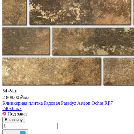
54 ₽/
шт
2 808.00 ₽/
м2
Клинкерная плитка Рядовая Paradyz Arteon Ochra RF7
240x65x7
Под заказ
В корзину