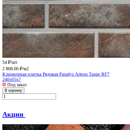
54 ₽/
шт
2 808.00 ₽/
м2
Клинкерная плитка Рядовая Paradyz Arteon Taupe RF7
240x65x7
Под заказ
В корзину
Акции