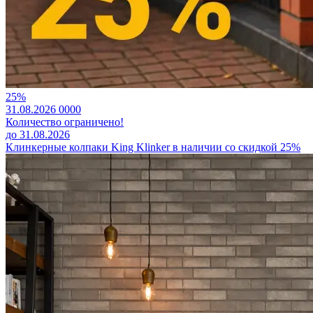
25%
31.08.2026
0
0
0
0
Количество ограничено!
до 31.08.2026
Клинкерные колпаки King Klinker в наличии со скидкой 25%