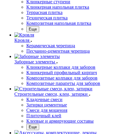
Клинкерные ступени
Клинкерная напольная плитка
Террасная плитка
Техническая плитка
Композитная напольная плитка
Еще
Кровля
Керамическая черепица
Песчанно-цементная черепица
Заборные элементы
Клинкерные колпаки для заборов
Клинкерный профильный кирпич
Композитные колпаки для заборов
Композитные парапеты для заборов
Строительные смеси, клеи, затирки
Кладочные смеси
Затирки цементные
Смеси для мощения
Плиточный клей
Клеевые и армирующие составы
Еще