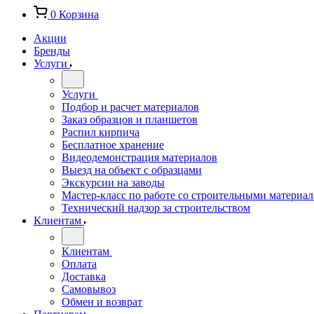
0
Корзина
Акции
Бренды
Услуги
Услуги
Подбор и расчет материалов
Заказ образцов и планшетов
Распил кирпича
Бесплатное хранение
Видеодемонстрация материалов
Выезд на объект с образцами
Экскурсии на заводы
Мастер-класс по работе со строительными материа
Технический надзор за строительством
Клиентам
Клиентам
Оплата
Доставка
Самовывоз
Обмен и возврат