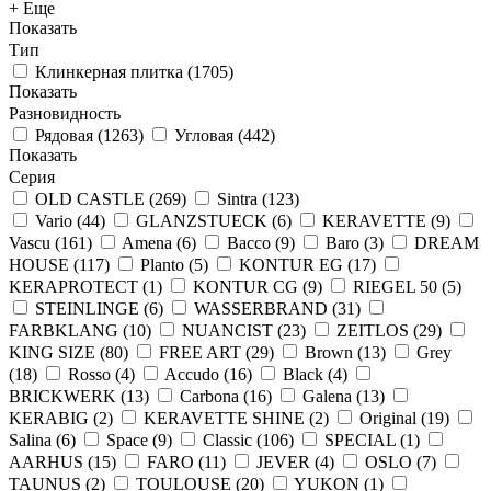
+ Еще
Показать
Тип
Клинкерная плитка
(
1705
)
Показать
Разновидность
Рядовая
(
1263
)
Угловая
(
442
)
Показать
Серия
OLD CASTLE
(
269
)
Sintra
(
123
)
Vario
(
44
)
GLANZSTUECK
(
6
)
KERAVETTE
(
9
)
Vascu
(
161
)
Amena
(
6
)
Bacco
(
9
)
Baro
(
3
)
DREAM
HOUSE
(
117
)
Planto
(
5
)
KONTUR EG
(
17
)
KERAPROTECT
(
1
)
KONTUR СG
(
9
)
RIEGEL 50
(
5
)
STEINLINGE
(
6
)
WASSERBRAND
(
31
)
FARBKLANG
(
10
)
NUANCIST
(
23
)
ZEITLOS
(
29
)
KING SIZE
(
80
)
FREE ART
(
29
)
Brown
(
13
)
Grey
(
18
)
Rosso
(
4
)
Accudo
(
16
)
Black
(
4
)
BRICKWERK
(
13
)
Carbona
(
16
)
Galena
(
13
)
KERABIG
(
2
)
KERAVETTE SHINE
(
2
)
Original
(
19
)
Salina
(
6
)
Space
(
9
)
Classic
(
106
)
SPECIAL
(
1
)
AARHUS
(
15
)
FARO
(
11
)
JEVER
(
4
)
OSLO
(
7
)
TAUNUS
(
2
)
TOULOUSE
(
20
)
YUKON
(
1
)