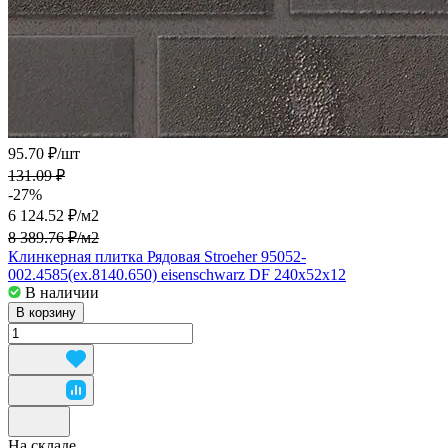
95.70 ₽/
шт
131.09 ₽
-27%
6 124.52 ₽/
м2
8 389.76 ₽/
м2
Клинкерная плитка Рядовая Stroeher 95052-
002.4585(ex.8140.650) eisenschwarz DF 240x52x12
В наличии
В корзину
На складе