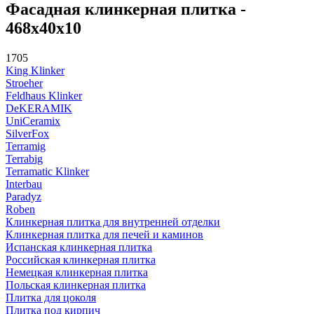
Фасадная клинкерная плитка -
468х40х10
1705
King Klinker
Stroeher
Feldhaus Klinker
DeKERAMIK
UniCeramix
SilverFox
Terramig
Terrabig
Terramatic Klinker
Interbau
Paradyz
Roben
Клинкерная плитка для внутренней отделки
Клинкерная плитка для печей и каминов
Испанская клинкерная плитка
Российская клинкерная плитка
Немецкая клинкерная плитка
Польская клинкерная плитка
Плитка для цоколя
Плитка под кирпич