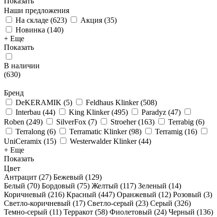
Показать
Наши предложения
На складе
(
623
)
Акция
(
35
)
Новинка
(
140
)
+ Еще
Показать
В наличии
(
630
)
Бренд
DeKERAMIK
(
5
)
Feldhaus Klinker
(
508
)
Interbau
(
44
)
King Klinker
(
495
)
Paradyz
(
47
)
Roben
(
249
)
SilverFox
(
7
)
Stroeher
(
163
)
Terrabig
(
6
)
Terralong
(
6
)
Terramatic Klinker
(
98
)
Terramig
(
16
)
UniCeramix
(
15
)
Westerwalder Klinker
(
44
)
+ Еще
Показать
Цвет
Антрацит (
27
)
Бежевый (
129
)
Белый (
70
)
Бордовый (
75
)
Желтый (
117
)
Зеленый (
14
)
Коричневый (
216
)
Красный (
447
)
Оранжевый (
12
)
Розовый (
3
)
Светло-коричневый (
17
)
Светло-серый (
23
)
Серый (
326
)
Темно-серый (
11
)
Терракот (
58
)
Фиолетовый (
24
)
Черный (
136
)