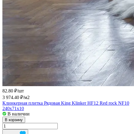
82.80 ₽/
шт
3 974.40 ₽/
м2
Клинкерная плитка Рядовая King Klinker HF12 Red rock NF10
240x71x10
В наличии
В корзину