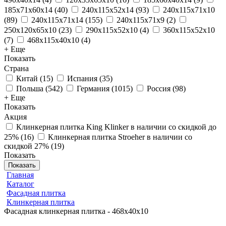
185х71х60х14
(
40
)
240x115x52x14
(
93
)
240x115x71x10
(
89
)
240x115x71x14
(
155
)
240x115x71x9
(
2
)
250x120x65x10
(
23
)
290x115x52x10
(
4
)
360x115x52x10
(
7
)
468x115x40x10
(
4
)
+ Еще
Показать
Страна
Китай
(
15
)
Испания
(
35
)
Польша
(
542
)
Германия
(
1015
)
Россия
(
98
)
+ Еще
Показать
Акция
Клинкерная плитка King Klinker в наличии со скидкой до
25%
(
16
)
Клинкерная плитка Stroeher в наличии со
скидкой 27%
(
19
)
Показать
Показать
Главная
Каталог
Фасадная плитка
Клинкерная плитка
Фасадная клинкерная плитка - 468х40х10