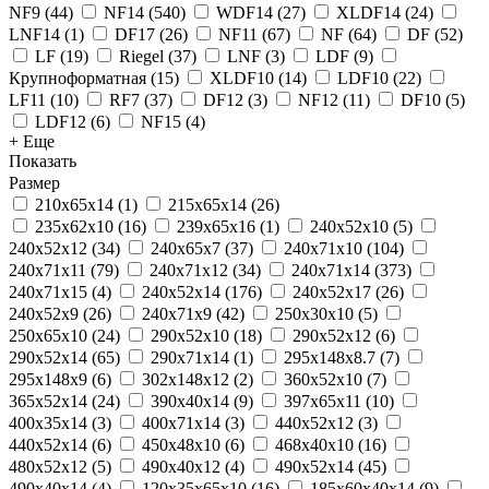
NF9
(
44
)
NF14
(
540
)
WDF14
(
27
)
XLDF14
(
24
)
LNF14
(
1
)
DF17
(
26
)
NF11
(
67
)
NF
(
64
)
DF
(
52
)
LF
(
19
)
Riegel
(
37
)
LNF
(
3
)
LDF
(
9
)
Крупноформатная
(
15
)
XLDF10
(
14
)
LDF10
(
22
)
LF11
(
10
)
RF7
(
37
)
DF12
(
3
)
NF12
(
11
)
DF10
(
5
)
LDF12
(
6
)
NF15
(
4
)
+ Еще
Показать
Размер
210x65x14
(
1
)
215х65х14
(
26
)
235x62x10
(
16
)
239х65х16
(
1
)
240x52x10
(
5
)
240x52x12
(
34
)
240x65x7
(
37
)
240x71x10
(
104
)
240x71x11
(
79
)
240x71x12
(
34
)
240x71x14
(
373
)
240x71x15
(
4
)
240х52х14
(
176
)
240х52х17
(
26
)
240х52х9
(
26
)
240х71х9
(
42
)
250x30x10
(
5
)
250x65x10
(
24
)
290x52x10
(
18
)
290x52x12
(
6
)
290x52x14
(
65
)
290x71x14
(
1
)
295х148х8.7
(
7
)
295х148х9
(
6
)
302х148х12
(
2
)
360х52х10
(
7
)
365x52x14
(
24
)
390x40x14
(
9
)
397x65x11
(
10
)
400х35х14
(
3
)
400х71х14
(
3
)
440x52x12
(
3
)
440х52х14
(
6
)
450x48x10
(
6
)
468x40x10
(
16
)
480х52х12
(
5
)
490x40x12
(
4
)
490x52x14
(
45
)
490х40х14
(
4
)
120x35x65x10
(
16
)
185x60x40x14
(
9
)