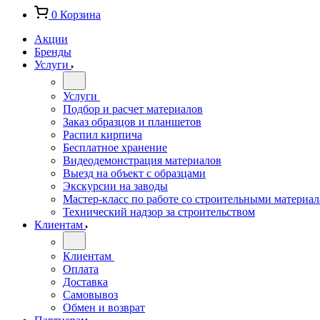
0
Корзина
Акции
Бренды
Услуги
Услуги
Подбор и расчет материалов
Заказ образцов и планшетов
Распил кирпича
Бесплатное хранение
Видеодемонстрация материалов
Выезд на объект с образцами
Экскурсии на заводы
Мастер-класс по работе со строительными материа
Технический надзор за строительством
Клиентам
Клиентам
Оплата
Доставка
Самовывоз
Обмен и возврат