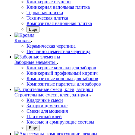
Клинкерные ступени
Клинкерная напольная плитка
Террасная плитка
Техническая плитка
Композитная напольная плитка
Еще
Кровля
Керамическая черепица
Песчанно-цементная черепица
Заборные элементы
Клинкерные колпаки для заборов
Клинкерный профильный кирпич
Композитные колпаки для заборов
Композитные парапеты для заборов
Строительные смеси, клеи, затирки
Кладочные смеси
Затирки цементные
Смеси для мощения
Плиточный клей
Клеевые и армирующие составы
Еще