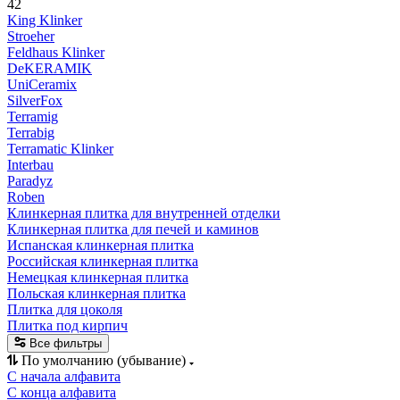
42
King Klinker
Stroeher
Feldhaus Klinker
DeKERAMIK
UniCeramix
SilverFox
Terramig
Terrabig
Terramatic Klinker
Interbau
Paradyz
Roben
Клинкерная плитка для внутренней отделки
Клинкерная плитка для печей и каминов
Испанская клинкерная плитка
Российская клинкерная плитка
Немецкая клинкерная плитка
Польская клинкерная плитка
Плитка для цоколя
Плитка под кирпич
Все фильтры
По умолчанию (убывание)
С начала алфавита
С конца алфавита