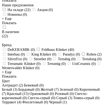
Показать
Наши предложения
На складе
(
22
)
Акция
(
0
)
Новинка
(
0
)
+ Еще
Показать
В наличии
(
22
)
Бренд
DeKERAMIK
(
0
)
Feldhaus Klinker
(
40
)
Interbau
(
0
)
King Klinker
(
0
)
Paradyz
(
0
)
Roben
(
2
)
SilverFox
(
0
)
Stroeher
(
0
)
Terrabig
(
0
)
Terralong
(
0
)
Terramatic Klinker
(
0
)
Terramig
(
0
)
UniCeramix
(
0
)
Westerwalder Klinker
(
0
)
+ Еще
Показать
Цвет
Антрацит (
2
)
Бежевый (
0
)
Белый (
3
)
Бордовый (
0
)
Желтый (
7
)
Зеленый (
0
)
Коричневый
(
7
)
Красный (
15
)
Оранжевый (
0
)
Розовый (
0
)
Светло-
коричневый (
0
)
Светло-серый (
0
)
Серый (
3
)
Темно-серый (
0
)
Терракот (
4
)
Фиолетовый (
0
)
Черный (
1
)