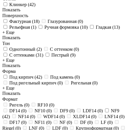
Клинкер
(
42
)
Показать
Поверхность
Фактурная
(
18
)
Глазурованная
(
0
)
Рельефная
(
1
)
Ручная формовка
(
10
)
Гладкая
(
13
)
+ Еще
Показать
Тон
Однотонный
(
2
)
С оттенком
(
0
)
С оттенками
(
31
)
Пестрый
(
9
)
+ Еще
Показать
Форма
Под кирпич
(
42
)
Под камень
(
0
)
Под ригельный кирпич
(
0
)
Ригельная
(
0
)
+ Еще
Показать
Формат
Ригель
(
0
)
RF10
(
0
)
DF14
(
0
)
NF10
(
0
)
DF9
(
0
)
LDF14
(
0
)
NF9
(
42
)
NF14
(
0
)
WDF14
(
0
)
XLDF14
(
0
)
LNF14
(
0
)
DF17
(
0
)
NF11
(
0
)
NF
(
0
)
DF
(
0
)
LF
(
0
)
Riegel
(
0
)
LNF
(
0
)
LDF
(
0
)
Крупноформатная
(
0
)