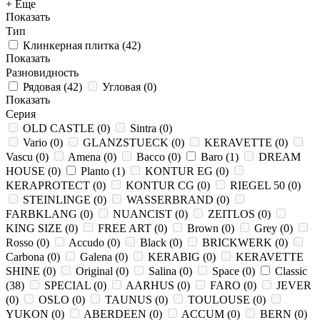
+ Еще
Показать
Тип
Клинкерная плитка
(
42
)
Показать
Разновидность
Рядовая
(
42
)
Угловая
(
0
)
Показать
Серия
OLD CASTLE
(
0
)
Sintra
(
0
)
Vario
(
0
)
GLANZSTUECK
(
0
)
KERAVETTE
(
0
)
Vascu
(
0
)
Amena
(
0
)
Bacco
(
0
)
Baro
(
1
)
DREAM
HOUSE
(
0
)
Planto
(
1
)
KONTUR EG
(
0
)
KERAPROTECT
(
0
)
KONTUR СG
(
0
)
RIEGEL 50
(
0
)
STEINLINGE
(
0
)
WASSERBRAND
(
0
)
FARBKLANG
(
0
)
NUANCIST
(
0
)
ZEITLOS
(
0
)
KING SIZE
(
0
)
FREE ART
(
0
)
Brown
(
0
)
Grey
(
0
)
Rosso
(
0
)
Accudo
(
0
)
Black
(
0
)
BRICKWERK
(
0
)
Carbona
(
0
)
Galena
(
0
)
KERABIG
(
0
)
KERAVETTE
SHINE
(
0
)
Original
(
0
)
Salina
(
0
)
Space
(
0
)
Classic
(
38
)
SPECIAL
(
0
)
AARHUS
(
0
)
FARO
(
0
)
JEVER
(
0
)
OSLO
(
0
)
TAUNUS
(
0
)
TOULOUSE
(
0
)
YUKON
(
0
)
ABERDEEN
(
0
)
ACCUM
(
0
)
BERN
(
0
)