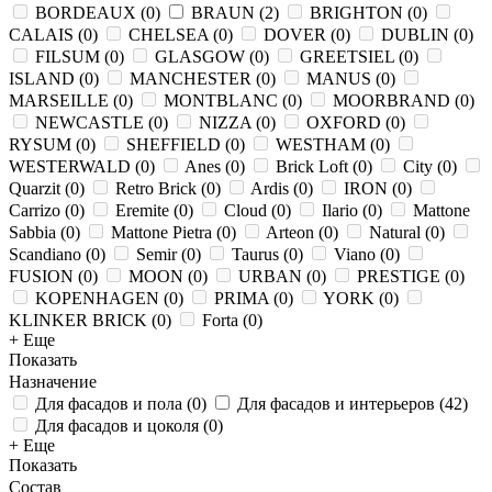
BORDEAUX
(
0
)
BRAUN
(
2
)
BRIGHTON
(
0
)
CALAIS
(
0
)
CHELSEA
(
0
)
DOVER
(
0
)
DUBLIN
(
0
)
FILSUM
(
0
)
GLASGOW
(
0
)
GREETSIEL
(
0
)
ISLAND
(
0
)
MANCHESTER
(
0
)
MANUS
(
0
)
MARSEILLE
(
0
)
MONTBLANC
(
0
)
MOORBRAND
(
0
)
NEWCASTLE
(
0
)
NIZZA
(
0
)
OXFORD
(
0
)
RYSUM
(
0
)
SHEFFIELD
(
0
)
WESTHAM
(
0
)
WESTERWALD
(
0
)
Anes
(
0
)
Brick Loft
(
0
)
City
(
0
)
Quarzit
(
0
)
Retro Brick
(
0
)
Ardis
(
0
)
IRON
(
0
)
Carrizo
(
0
)
Eremite
(
0
)
Cloud
(
0
)
Ilario
(
0
)
Mattone
Sabbia
(
0
)
Mattone Pietra
(
0
)
Arteon
(
0
)
Natural
(
0
)
Scandiano
(
0
)
Semir
(
0
)
Taurus
(
0
)
Viano
(
0
)
FUSION
(
0
)
MOON
(
0
)
URBAN
(
0
)
PRESTIGE
(
0
)
KOPENHAGEN
(
0
)
PRIMA
(
0
)
YORK
(
0
)
KLINKER BRICK
(
0
)
Forta
(
0
)
+ Еще
Показать
Назначение
Для фасадов и пола
(
0
)
Для фасадов и интерьеров
(
42
)
Для фасадов и цоколя
(
0
)
+ Еще
Показать
Состав