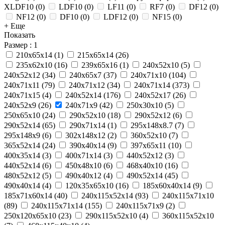
XLDF10
(
0
)
LDF10
(
0
)
LF11
(
0
)
RF7
(
0
)
DF12
(
0
)
NF12
(
0
)
DF10
(
0
)
LDF12
(
0
)
NF15
(
0
)
+ Еще
Показать
Размер
: 1
210x65x14
(
1
)
215х65х14
(
26
)
235x62x10
(
16
)
239х65х16
(
1
)
240x52x10
(
5
)
240x52x12
(
34
)
240x65x7
(
37
)
240x71x10
(
104
)
240x71x11
(
79
)
240x71x12
(
34
)
240x71x14
(
373
)
240x71x15
(
4
)
240х52х14
(
176
)
240х52х17
(
26
)
240х52х9
(
26
)
240х71х9
(
42
)
250x30x10
(
5
)
250x65x10
(
24
)
290x52x10
(
18
)
290x52x12
(
6
)
290x52x14
(
65
)
290x71x14
(
1
)
295х148х8.7
(
7
)
295х148х9
(
6
)
302х148х12
(
2
)
360х52х10
(
7
)
365x52x14
(
24
)
390x40x14
(
9
)
397x65x11
(
10
)
400х35х14
(
3
)
400х71х14
(
3
)
440x52x12
(
3
)
440х52х14
(
6
)
450x48x10
(
6
)
468x40x10
(
16
)
480х52х12
(
5
)
490x40x12
(
4
)
490x52x14
(
45
)
490х40х14
(
4
)
120x35x65x10
(
16
)
185x60x40x14
(
9
)
185х71х60х14
(
40
)
240x115x52x14
(
93
)
240x115x71x10
(
89
)
240x115x71x14
(
155
)
240x115x71x9
(
2
)
250x120x65x10
(
23
)
290x115x52x10
(
4
)
360x115x52x10