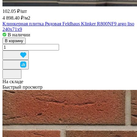
102.05 ₽/
шт
4 898.40 ₽/
м2
Клинкерная плитка Рядовая Feldhaus Klinker R800NF9 argo liso
240х71х9
В наличии
В корзину
На складе
Быстрый просмотр