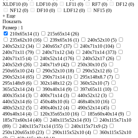
XLDF10
(
0
)
LDF10
(
0
)
LF11
(
0
)
RF7
(
0
)
DF12
(
0
)
NF12
(
0
)
DF10
(
0
)
LDF12
(
0
)
NF15
(
0
)
+ Еще
Показать
Размер
: 1
210x65x14
(
1
)
215х65х14
(
26
)
235x62x10
(
16
)
239х65х16
(
1
)
240x52x10
(
5
)
240x52x12
(
34
)
240x65x7
(
37
)
240x71x10
(
104
)
240x71x11
(
79
)
240x71x12
(
34
)
240x71x14
(
373
)
240x71x15
(
4
)
240х52х14
(
176
)
240х52х17
(
26
)
240х52х9
(
26
)
240х71х9
(
42
)
250x30x10
(
5
)
250x65x10
(
24
)
290x52x10
(
18
)
290x52x12
(
6
)
290x52x14
(
65
)
290x71x14
(
1
)
295х148х8.7
(
7
)
295х148х9
(
6
)
302х148х12
(
2
)
360х52х10
(
7
)
365x52x14
(
24
)
390x40x14
(
9
)
397x65x11
(
10
)
400х35х14
(
3
)
400х71х14
(
3
)
440x52x12
(
3
)
440х52х14
(
6
)
450x48x10
(
6
)
468x40x10
(
16
)
480х52х12
(
5
)
490x40x12
(
4
)
490x52x14
(
45
)
490х40х14
(
4
)
120x35x65x10
(
16
)
185x60x40x14
(
9
)
185х71х60х14
(
40
)
240x115x52x14
(
93
)
240x115x71x10
(
89
)
240x115x71x14
(
155
)
240x115x71x9
(
2
)
250x120x65x10
(
23
)
290x115x52x10
(
4
)
360x115x52x10