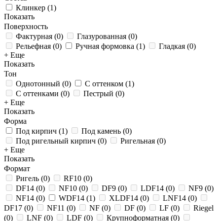
Клинкер
(
1
)
Показать
Поверхность
Фактурная
(
0
)
Глазурованная
(
0
)
Рельефная
(
0
)
Ручная формовка
(
1
)
Гладкая
(
0
)
+ Еще
Показать
Тон
Однотонный
(
0
)
С оттенком
(
1
)
С оттенками
(
0
)
Пестрый
(
0
)
+ Еще
Показать
Форма
Под кирпич
(
1
)
Под камень
(
0
)
Под ригельный кирпич
(
0
)
Ригельная
(
0
)
+ Еще
Показать
Формат
Ригель
(
0
)
RF10
(
0
)
DF14
(
0
)
NF10
(
0
)
DF9
(
0
)
LDF14
(
0
)
NF9
(
0
)
NF14
(
0
)
WDF14
(
1
)
XLDF14
(
0
)
LNF14
(
0
)
DF17
(
0
)
NF11
(
0
)
NF
(
0
)
DF
(
0
)
LF
(
0
)
Riegel
(
0
)
LNF
(
0
)
LDF
(
0
)
Крупноформатная
(
0
)