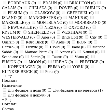
BORDEAUX
(
0
)
BRAUN
(
0
)
BRIGHTON
(
0
)
CALAIS
(
0
)
CHELSEA
(
0
)
DOVER
(
0
)
DUBLIN
(
0
)
FILSUM
(
0
)
GLASGOW
(
0
)
GREETSIEL
(
0
)
ISLAND
(
0
)
MANCHESTER
(
0
)
MANUS
(
0
)
MARSEILLE
(
0
)
MONTBLANC
(
0
)
MOORBRAND
(
0
)
NEWCASTLE
(
0
)
NIZZA
(
0
)
OXFORD
(
0
)
RYSUM
(
0
)
SHEFFIELD
(
0
)
WESTHAM
(
0
)
WESTERWALD
(
0
)
Anes
(
0
)
Brick Loft
(
0
)
City
(
0
)
Quarzit
(
0
)
Retro Brick
(
0
)
Ardis
(
0
)
IRON
(
0
)
Carrizo
(
0
)
Eremite
(
0
)
Cloud
(
0
)
Ilario
(
0
)
Mattone
Sabbia
(
0
)
Mattone Pietra
(
0
)
Arteon
(
0
)
Natural
(
0
)
Scandiano
(
0
)
Semir
(
0
)
Taurus
(
0
)
Viano
(
0
)
FUSION
(
0
)
MOON
(
0
)
URBAN
(
0
)
PRESTIGE
(
0
)
KOPENHAGEN
(
0
)
PRIMA
(
0
)
YORK
(
0
)
KLINKER BRICK
(
0
)
Forta
(
0
)
+ Еще
Показать
Назначение
Для фасадов и пола
(
0
)
Для фасадов и интерьеров
(
1
)
Для фасадов и цоколя
(
0
)
+ Еще
Показать
Состав