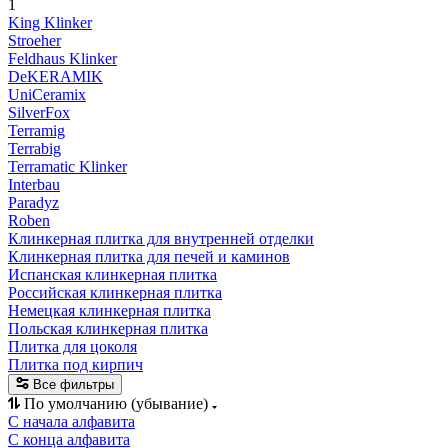
1
King Klinker
Stroeher
Feldhaus Klinker
DeKERAMIK
UniCeramix
SilverFox
Terramig
Terrabig
Terramatic Klinker
Interbau
Paradyz
Roben
Клинкерная плитка для внутренней отделки
Клинкерная плитка для печей и каминов
Испанская клинкерная плитка
Российская клинкерная плитка
Немецкая клинкерная плитка
Польская клинкерная плитка
Плитка для цоколя
Плитка под кирпич
Все фильтры
По умолчанию (убывание)
С начала алфавита
С конца алфавита