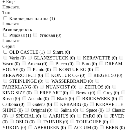
+ Еще
Показать
Тип
Клинкерная плитка
(
1
)
Показать
Разновидность
Рядовая
(
1
)
Угловая
(
0
)
Показать
Серия
OLD CASTLE
(
1
)
Sintra
(
0
)
Vario
(
0
)
GLANZSTUECK
(
0
)
KERAVETTE
(
0
)
Vascu
(
0
)
Amena
(
0
)
Bacco
(
0
)
Baro
(
0
)
DREAM
HOUSE
(
0
)
Planto
(
0
)
KONTUR EG
(
0
)
KERAPROTECT
(
0
)
KONTUR СG
(
0
)
RIEGEL 50
(
0
)
STEINLINGE
(
0
)
WASSERBRAND
(
0
)
FARBKLANG
(
0
)
NUANCIST
(
0
)
ZEITLOS
(
0
)
KING SIZE
(
0
)
FREE ART
(
0
)
Brown
(
0
)
Grey
(
0
)
Rosso
(
0
)
Accudo
(
0
)
Black
(
0
)
BRICKWERK
(
0
)
Carbona
(
0
)
Galena
(
0
)
KERABIG
(
0
)
KERAVETTE
SHINE
(
0
)
Original
(
0
)
Salina
(
0
)
Space
(
0
)
Classic
(
0
)
SPECIAL
(
0
)
AARHUS
(
0
)
FARO
(
0
)
JEVER
(
0
)
OSLO
(
0
)
TAUNUS
(
0
)
TOULOUSE
(
0
)
YUKON
(
0
)
ABERDEEN
(
0
)
ACCUM
(
0
)
BERN
(
0
)