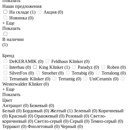
Показать
Наши предложения
На складе
(
1
)
Акция
(
0
)
Новинка
(
0
)
+ Еще
Показать
В наличии
(
1
)
Бренд
DeKERAMIK
(
0
)
Feldhaus Klinker
(
0
)
Interbau
(
0
)
King Klinker
(
1
)
Paradyz
(
0
)
Roben
(
0
)
SilverFox
(
0
)
Stroeher
(
0
)
Terrabig
(
0
)
Terralong
(
0
)
Terramatic Klinker
(
0
)
Terramig
(
0
)
UniCeramix
(
0
)
Westerwalder Klinker
(
0
)
+ Еще
Показать
Цвет
Антрацит (
0
)
Бежевый (
0
)
Белый (
0
)
Бордовый (
0
)
Желтый (
1
)
Зеленый (
0
)
Коричневый
(
0
)
Красный (
0
)
Оранжевый (
0
)
Розовый (
0
)
Светло-
коричневый (
0
)
Светло-серый (
0
)
Серый (
0
)
Темно-серый (
0
)
Терракот (
0
)
Фиолетовый (
0
)
Черный (
0
)