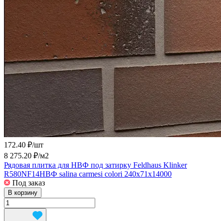
172.40 ₽/
шт
8 275.20 ₽/
м2
Рядовая плитка для НВФ под затирку Feldhaus Klinker
R580NF14НВФ salina carmesi colori 240х71х14000
Под заказ
В корзину