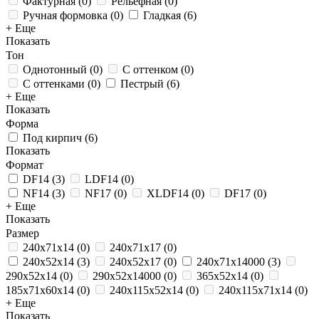
Фактурная
(
0
)
Рельефная
(
0
)
Ручная формовка
(
0
)
Гладкая
(
6
)
+ Еще
Показать
Тон
Однотонный
(
0
)
С оттенком
(
0
)
С оттенками
(
0
)
Пестрый
(
6
)
+ Еще
Показать
Форма
Под кирпич
(
6
)
Показать
Формат
DF14
(
3
)
LDF14
(
0
)
NF14
(
3
)
NF17
(
0
)
XLDF14
(
0
)
DF17
(
0
)
+ Еще
Показать
Размер
240x71x14
(
0
)
240x71x17
(
0
)
240х52х14
(
3
)
240х52х17
(
0
)
240х71х14000
(
3
)
290x52x14
(
0
)
290х52х14000
(
0
)
365x52x14
(
0
)
185х71х60х14
(
0
)
240x115x52x14
(
0
)
240x115x71x14
(
0
)
+ Еще
Показать