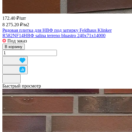
172.40 ₽/
шт
8 275.20 ₽/
м2
Рядовая плитка для НВФ под затирку Feldhaus Klinker
R582NF14НВФ salina terreno bluastro 240х71х14000
Под заказ
В корзину
Быстрый просмотр