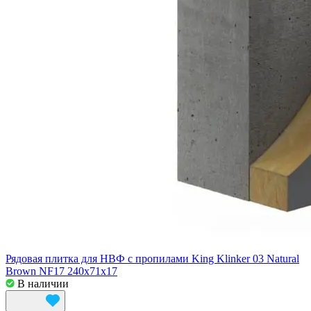
Рядовая плитка для НВФ с пропилами King Klinker 03 Natural
Brown NF17 240x71x17
В наличии