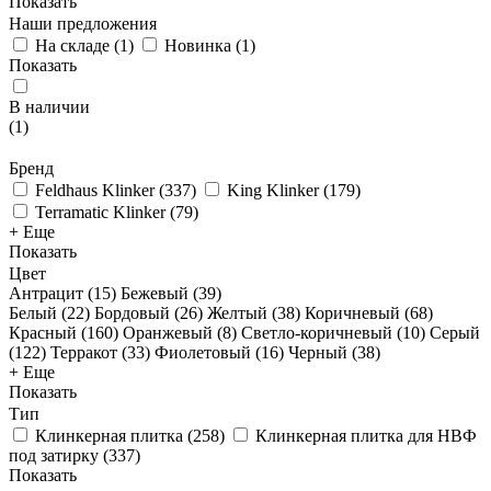
Показать
Наши предложения
На складе
(
1
)
Новинка
(
1
)
Показать
В наличии
(
1
)
Бренд
Feldhaus Klinker
(
337
)
King Klinker
(
179
)
Terramatic Klinker
(
79
)
+ Еще
Показать
Цвет
Антрацит (
15
)
Бежевый (
39
)
Белый (
22
)
Бордовый (
26
)
Желтый (
38
)
Коричневый (
68
)
Красный (
160
)
Оранжевый (
8
)
Светло-коричневый (
10
)
Серый
(
122
)
Терракот (
33
)
Фиолетовый (
16
)
Черный (
38
)
+ Еще
Показать
Тип
Клинкерная плитка
(
258
)
Клинкерная плитка для НВФ
под затирку
(
337
)
Показать