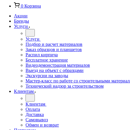
0
Корзина
Акции
Бренды
Услуги
Услуги
Подбор и расчет материалов
Заказ образцов и планшетов
Распил кирпича
Бесплатное хранение
Видеодемонстрация материалов
Выезд на объект с образцами
Экскурсии на заводы
Мастер-класс по работе со строительными материа
Технический надзор за строительством
Клиентам
Клиентам
Оплата
Доставка
Самовывоз
Обмен и возврат