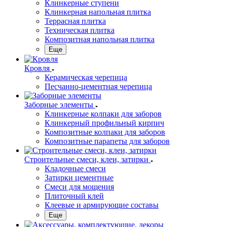
Клинкерные ступени
Клинкерная напольная плитка
Террасная плитка
Техническая плитка
Композитная напольная плитка
Еще
Кровля
Керамическая черепица
Песчанно-цементная черепица
Заборные элементы
Клинкерные колпаки для заборов
Клинкерный профильный кирпич
Композитные колпаки для заборов
Композитные парапеты для заборов
Строительные смеси, клеи, затирки
Кладочные смеси
Затирки цементные
Смеси для мощения
Плиточный клей
Клеевые и армирующие составы
Еще