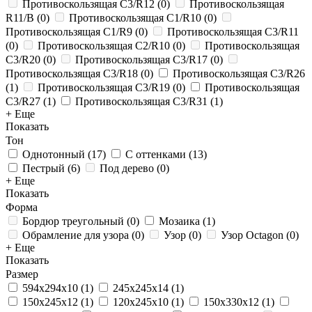
Противоскользящая C3/R12
(
0
)
Противоскользящая
R11/B
(
0
)
Противоскользящая C1/R10
(
0
)
Противоскользящая C1/R9
(
0
)
Противоскользящая C3/R11
(
0
)
Противоскользящая C2/R10
(
0
)
Противоскользящая
C3/R20
(
0
)
Противоскользящая C3/R17
(
0
)
Противоскользящая C3/R18
(
0
)
Противоскользящая C3/R26
(
1
)
Противоскользящая C3/R19
(
0
)
Противоскользящая
C3/R27
(
1
)
Противоскользящая C3/R31
(
1
)
+ Еще
Показать
Тон
Однотонный
(
17
)
С оттенками
(
13
)
Пестрый
(
6
)
Под дерево
(
0
)
+ Еще
Показать
Форма
Бордюр треугольный
(
0
)
Мозаика
(
1
)
Обрамление для узора
(
0
)
Узор
(
0
)
Узор Octagon
(
0
)
+ Еще
Показать
Размер
594х294х10
(
1
)
245x245x14
(
1
)
150x245x12
(
1
)
120x245x10
(
1
)
150x330x12
(
1
)