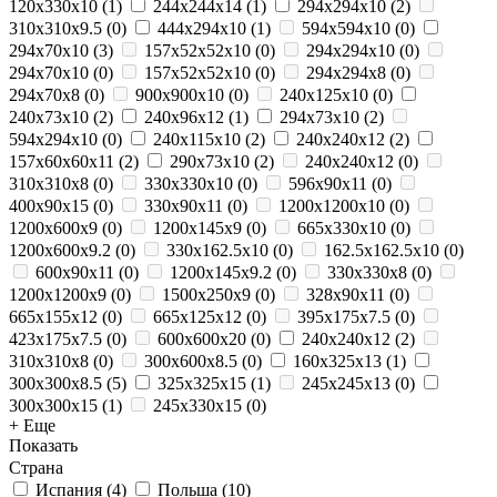
120x330x10
(
1
)
244x244x14
(
1
)
294x294x10
(
2
)
310x310x9.5
(
0
)
444x294x10
(
1
)
594х594х10
(
0
)
294x70x10
(
3
)
157x52x52x10
(
0
)
294х294х10
(
0
)
294х70х10
(
0
)
157х52х52x10
(
0
)
294x294x8
(
0
)
294х70х8
(
0
)
900х900х10
(
0
)
240х125х10
(
0
)
240x73x10
(
2
)
240x96x12
(
1
)
294х73х10
(
2
)
594x294x10
(
0
)
240x115x10
(
2
)
240x240x12
(
2
)
157x60x60x11
(
2
)
290х73х10
(
2
)
240х240х12
(
0
)
310x310x8
(
0
)
330x330x10
(
0
)
596x90x11
(
0
)
400x90x15
(
0
)
330x90x11
(
0
)
1200x1200x10
(
0
)
1200x600x9
(
0
)
1200x145x9
(
0
)
665x330x10
(
0
)
1200x600x9.2
(
0
)
330x162.5x10
(
0
)
162.5x162.5x10
(
0
)
600x90x11
(
0
)
1200x145x9.2
(
0
)
330x330x8
(
0
)
1200x1200x9
(
0
)
1500x250x9
(
0
)
328x90x11
(
0
)
665x155x12
(
0
)
665x125x12
(
0
)
395x175x7.5
(
0
)
423x175x7.5
(
0
)
600x600x20
(
0
)
240х240x12
(
2
)
310х310x8
(
0
)
300x600x8.5
(
0
)
160x325x13
(
1
)
300x300x8.5
(
5
)
325x325x15
(
1
)
245x245x13
(
0
)
300x300x15
(
1
)
245x330x15
(
0
)
+ Еще
Показать
Страна
Испания
(
4
)
Польша
(
10
)