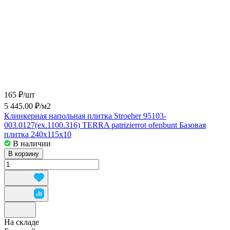
165 ₽/
шт
5 445.00 ₽/
м2
Клинкерная напольная плитка Stroeher 95103-
003.0127(ex.1100.316) TERRA patrizierrot ofenbunt Базовая
плитка 240x115x10
В наличии
В корзину
На складе