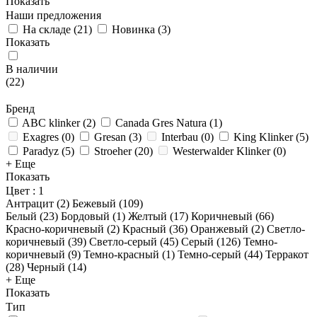
Показать
Наши предложения
На складе
(
21
)
Новинка
(
3
)
Показать
В наличии
(
22
)
Бренд
ABC klinker
(
2
)
Canada Gres Natura
(
1
)
Exagres
(
0
)
Gresan
(
3
)
Interbau
(
0
)
King Klinker
(
5
)
Paradyz
(
5
)
Stroeher
(
20
)
Westerwalder Klinker
(
0
)
+ Еще
Показать
Цвет
: 1
Антрацит (
2
)
Бежевый (
109
)
Белый (
23
)
Бордовый (
1
)
Желтый (
17
)
Коричневый (
66
)
Красно-коричневый (
2
)
Красный (
36
)
Оранжевый (
2
)
Светло-
коричневый (
39
)
Светло-серый (
45
)
Серый (
126
)
Темно-
коричневый (
9
)
Темно-красный (
1
)
Темно-серый (
44
)
Терракот
(
28
)
Черный (
14
)
+ Еще
Показать
Тип