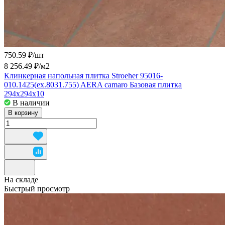
750.59 ₽/
шт
8 256.49 ₽/
м2
Клинкерная напольная плитка Stroeher 95016-
010.1425(ex.8031.755) AERA camaro Базовая плитка
294x294x10
В наличии
В корзину
На складе
Быстрый просмотр