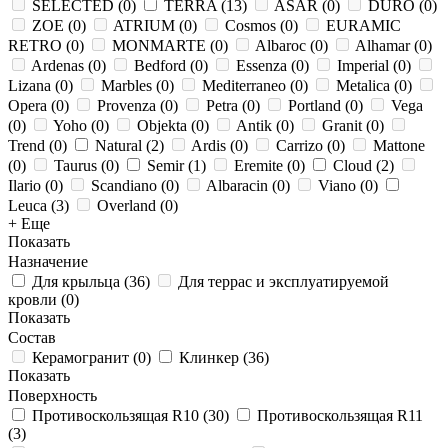
SELECTED
(
0
)
TERRA
(
13
)
ASAR
(
0
)
DURO
(
0
)
ZOE
(
0
)
ATRIUM
(
0
)
Cosmos
(
0
)
EURAMIC
RETRO
(
0
)
MONMARTE
(
0
)
Albaroc
(
0
)
Alhamar
(
0
)
Ardenas
(
0
)
Bedford
(
0
)
Essenza
(
0
)
Imperial
(
0
)
Lizana
(
0
)
Marbles
(
0
)
Mediterraneo
(
0
)
Metalica
(
0
)
Opera
(
0
)
Provenza
(
0
)
Petra
(
0
)
Portland
(
0
)
Vega
(
0
)
Yoho
(
0
)
Objekta
(
0
)
Antik
(
0
)
Granit
(
0
)
Trend
(
0
)
Natural
(
2
)
Ardis
(
0
)
Carrizo
(
0
)
Mattone
(
0
)
Taurus
(
0
)
Semir
(
1
)
Eremite
(
0
)
Cloud
(
2
)
Ilario
(
0
)
Scandiano
(
0
)
Albaracin
(
0
)
Viano
(
0
)
Leuca
(
3
)
Overland
(
0
)
+ Еще
Показать
Назначение
Для крыльца
(
36
)
Для террас и эксплуатируемой
кровли
(
0
)
Показать
Состав
Керамогранит
(
0
)
Клинкер
(
36
)
Показать
Поверхность
Противоскользящая R10
(
30
)
Противоскользящая R11
(
3
)