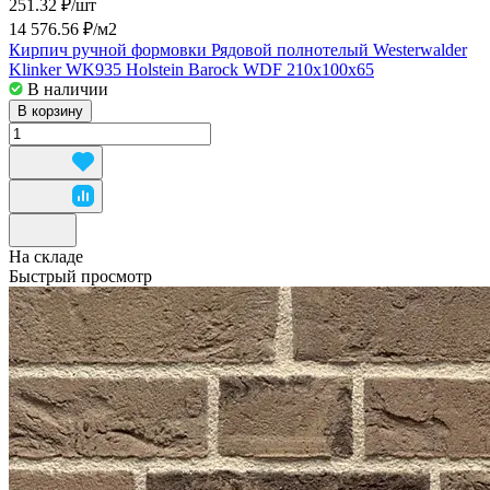
251.32 ₽/
шт
14 576.56 ₽/
м2
Кирпич ручной формовки Рядовой полнотелый Westerwalder
Klinker WK935 Holstein Barock WDF 210x100x65
В наличии
В корзину
На складе
Быстрый просмотр