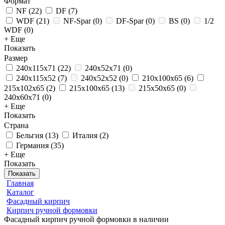
Формат
NF
(
22
)
DF
(
7
)
WDF
(
21
)
NF-Spar
(
0
)
DF-Spar
(
0
)
BS
(
0
)
1/2
WDF
(
0
)
+ Еще
Показать
Размер
240x115x71
(
22
)
240x52x71
(
0
)
240x115x52
(
7
)
240x52x52
(
0
)
210x100x65
(
6
)
215x102x65
(
2
)
215x100x65
(
13
)
215x50x65
(
0
)
240x60x71
(
0
)
+ Еще
Показать
Страна
Бельгия
(
13
)
Италия
(
2
)
Германия
(
35
)
+ Еще
Показать
Показать
Главная
Каталог
Фасадный кирпич
Кирпич ручной формовки
Фасадный кирпич ручной формовки в наличии