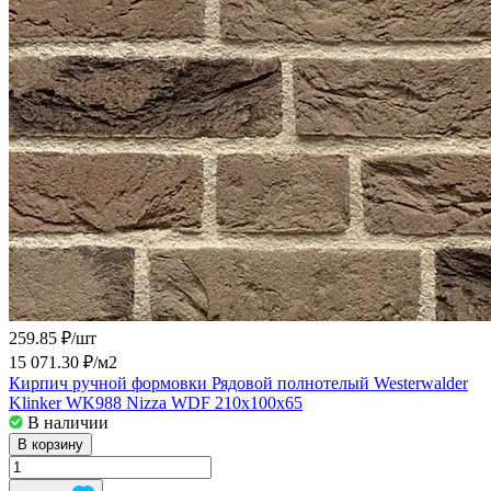
259.85 ₽/
шт
15 071.30 ₽/
м2
Кирпич ручной формовки Рядовой полнотелый Westerwalder
Klinker WK988 Nizza WDF 210x100x65
В наличии
В корзину