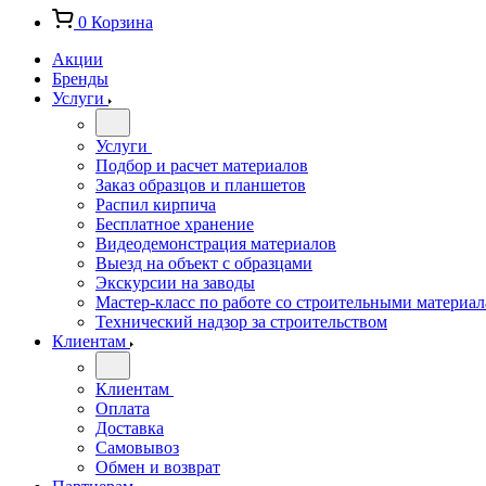
0
Корзина
Акции
Бренды
Услуги
Услуги
Подбор и расчет материалов
Заказ образцов и планшетов
Распил кирпича
Бесплатное хранение
Видеодемонстрация материалов
Выезд на объект с образцами
Экскурсии на заводы
Мастер-класс по работе со строительными материа
Технический надзор за строительством
Клиентам
Клиентам
Оплата
Доставка
Самовывоз
Обмен и возврат