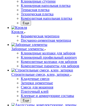
Клинкерные ступени
Клинкерная напольная плитка
Террасная плитка
Техническая плитка
Композитная напольная плитка
Еще
Кровля
Керамическая черепица
Песчанно-цементная черепица
Заборные элементы
Клинкерные колпаки для заборов
Клинкерный профильный кирпич
Композитные колпаки для заборов
Композитные парапеты для заборов
Строительные смеси, клеи, затирки
Кладочные смеси
Затирки цементные
Смеси для мощения
Плиточный клей
Клеевые и армирующие составы
Еще