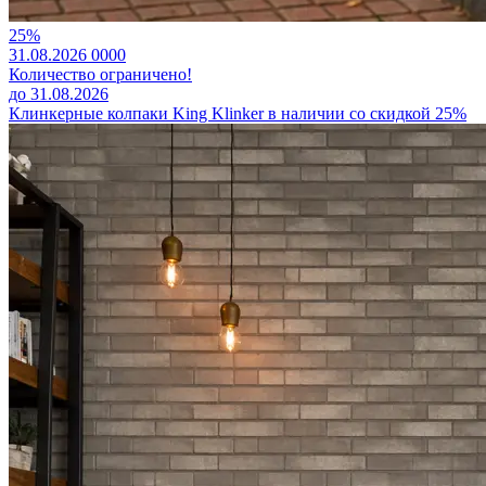
25%
31.08.2026
0
0
0
0
Количество ограничено!
до 31.08.2026
Клинкерные колпаки King Klinker в наличии со скидкой 25%