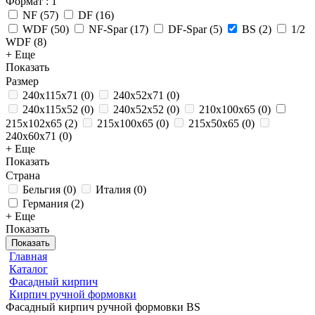
Формат
: 1
NF
(
57
)
DF
(
16
)
WDF
(
50
)
NF-Spar
(
17
)
DF-Spar
(
5
)
BS
(
2
)
1/2
WDF
(
8
)
+ Еще
Показать
Размер
240x115x71
(
0
)
240x52x71
(
0
)
240x115x52
(
0
)
240x52x52
(
0
)
210x100x65
(
0
)
215x102x65
(
2
)
215x100x65
(
0
)
215x50x65
(
0
)
240x60x71
(
0
)
+ Еще
Показать
Страна
Бельгия
(
0
)
Италия
(
0
)
Германия
(
2
)
+ Еще
Показать
Показать
Главная
Каталог
Фасадный кирпич
Кирпич ручной формовки
Фасадный кирпич ручной формовки BS