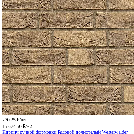
270.25 ₽/
шт
15 674.50 ₽/
м2
Кирпич ручной формовки Рядовой полнотелый Westerwalder