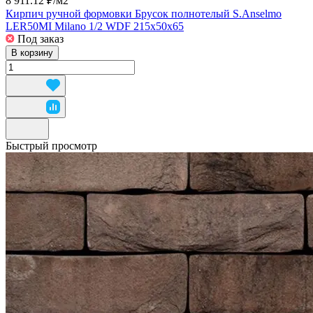
8 911.12 ₽/
м2
Кирпич ручной формовки Брусок полнотелый S.Anselmo
LER50MI Milano 1/2 WDF 215x50x65
Под заказ
В корзину
Быстрый просмотр