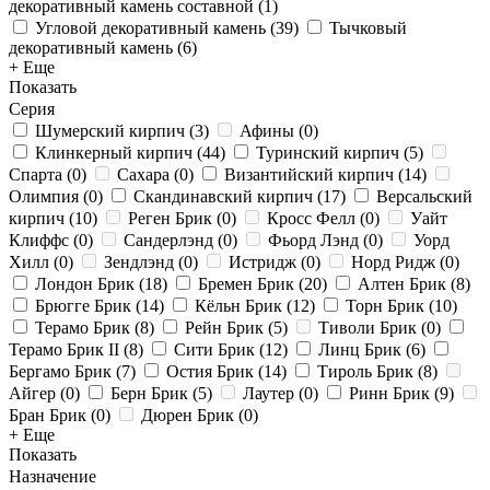
декоративный камень составной
(
1
)
Угловой декоративный камень
(
39
)
Тычковый
декоративный камень
(
6
)
+ Еще
Показать
Серия
Шумерский кирпич
(
3
)
Афины
(
0
)
Клинкерный кирпич
(
44
)
Туринский кирпич
(
5
)
Спарта
(
0
)
Сахара
(
0
)
Византийский кирпич
(
14
)
Олимпия
(
0
)
Скандинавский кирпич
(
17
)
Версальский
кирпич
(
10
)
Реген Брик
(
0
)
Кросс Фелл
(
0
)
Уайт
Клиффс
(
0
)
Сандерлэнд
(
0
)
Фьорд Лэнд
(
0
)
Уорд
Хилл
(
0
)
Зендлэнд
(
0
)
Истридж
(
0
)
Норд Ридж
(
0
)
Лондон Брик
(
18
)
Бремен Брик
(
20
)
Алтен Брик
(
8
)
Брюгге Брик
(
14
)
Кёльн Брик
(
12
)
Торн Брик
(
10
)
Терамо Брик
(
8
)
Рейн Брик
(
5
)
Тиволи Брик
(
0
)
Терамо Брик II
(
8
)
Сити Брик
(
12
)
Линц Брик
(
6
)
Бергамо Брик
(
7
)
Остия Брик
(
14
)
Тироль Брик
(
8
)
Айгер
(
0
)
Берн Брик
(
5
)
Лаутер
(
0
)
Ринн Брик
(
9
)
Бран Брик
(
0
)
Дюрен Брик
(
0
)
+ Еще
Показать
Назначение