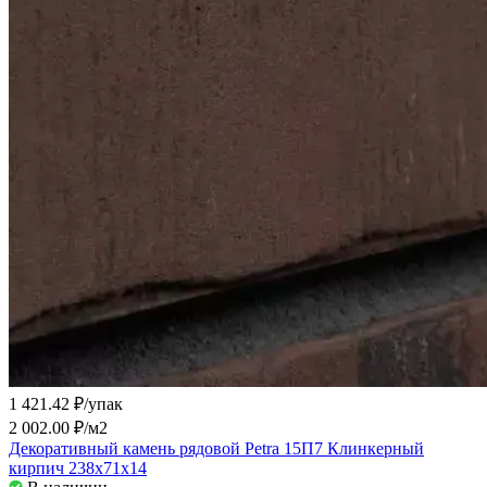
1 421.42 ₽/
упак
2 002.00 ₽/
м2
Декоративный камень рядовой Petra 15П7 Клинкерный
кирпич 238х71х14