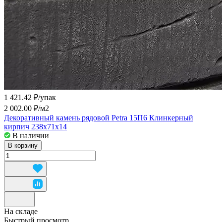
1 421.42 ₽/
упак
2 002.00 ₽/
м2
Декоративный камень рядовой Petra 15П6 Клинкерный
кирпич 238х71х14
В наличии
В корзину
На складе
Быстрый просмотр