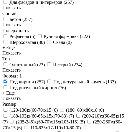
Для фасадов и интерьеров
(
257
)
Показать
Состав
Бетон
(
257
)
Показать
Поверхность
Рифленая
(
5
)
Ручная формовка
(
222
)
Шероховатая
(
30
)
Скала
(
0
)
+ Еще
Показать
Тон
Однотонный
(
23
)
Пестрый
(
234
)
Показать
Форма
: 1
Под кирпич
(
257
)
Под натуральный камень
(
133
)
Под ригельный кирпич
(
76
)
+ Еще
Показать
Размер
(120-130)х(60-70)х15
(
6
)
(180+60)х86х18
(
0
)
(188-193)х(60-65)х15х(79-83)
(
7
)
(200-210)х(60-65)х15
(
7
)
(235-245)х(60-70)х15х(105-115)
(
5
)
(250-260)х(60-
70)х15
(
6
)
110-625x17-110x10-60
(
0
)