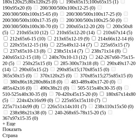
180х120х25;80х120х25
(
0
)
190х65х15;100х65х15
(
1
)
190х95х20
(
0
)
200/300/500x100x12-25
(
0
)
200/300/500x100x15-65
(
0
)
200/300/500x100x17-25
(
0
)
200/300/500x100x17-35
(
0
)
200/300/500x100x25-50
(
0
)
200/300/500x100x30-70
(
0
)
200x65x12-20
(
20
)
200х50х8
(
5
)
210x65x10
(
12
)
210x65x12-20
(
14
)
210х67х14
(
5
)
212x65x6-15
(
10
)
213x65x12-19
(
9
)
214x66x12-14
(
6
)
220x55x12-15
(
16
)
225x49x12-14
(
7
)
225х65х15
(
7
)
237x65x10-13
(
8
)
238х51х14
(
7
)
238х71х14
(
8
)
240x65x12-15
(
18
)
240x70x10-13
(
12
)
242-267x60-75x15-
20
(
5
)
250x25x15
(
0
)
285-300x73x18
(
8
)
290x49x17-20
(
14
)
290х65х15
(
2
)
290х85х15;170х85х15
(
0
)
365х50х15
(
0
)
370х120х25
(
0
)
370х85х15;275х85х15
(
0
)
380х86х18;280х86х18
(
0
)
483-489x40x17-20
(
0
)
485х42х16
(
0
)
490х38х21
(
0
)
505-515x40x30-35
(
0
)
510-525x40x30-35
(
0
)
70-420x45x15-20
(
0
)
180х67х14х80
(
5
)
224х42х16х99
(
0
)
225х65х15х110
(
7
)
225х71х14х99
(
8
)
226х51х14х101
(
7
)
238х110х15х50
(
0
)
238х98х21х38
(
0
)
240-268x65-78x15-20
(
5
)
367x97x15-35
(
0
)
+ Еще
Показать
Страна