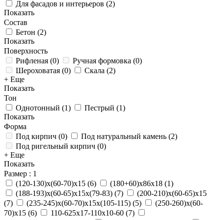
Для фасадов и интерьеров
(
2
)
Показать
Состав
Бетон
(
2
)
Показать
Поверхность
Рифленая
(
0
)
Ручная формовка
(
0
)
Шероховатая
(
0
)
Скала
(
2
)
+ Еще
Показать
Тон
Однотонный
(
1
)
Пестрый
(
1
)
Показать
Форма
Под кирпич
(
0
)
Под натуральный камень
(
2
)
Под ригельный кирпич
(
0
)
+ Еще
Показать
Размер
: 1
(120-130)х(60-70)х15
(
6
)
(180+60)х86х18
(
1
)
(188-193)х(60-65)х15х(79-83)
(
7
)
(200-210)х(60-65)х15
(
7
)
(235-245)х(60-70)х15х(105-115)
(
5
)
(250-260)х(60-
70)х15
(
6
)
110-625x17-110x10-60
(
7
)