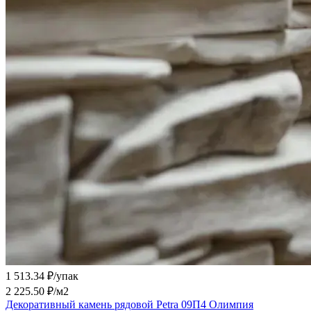
1 513.34 ₽/
упак
2 225.50 ₽/
м2
Декоративный камень рядовой Petra 09П4 Олимпия