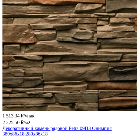
1 513.34 ₽/
упак
2 225.50 ₽/
м2
Декоративный камень рядовой Petra 09П3 Олимпия
380х86х18;280х86х18