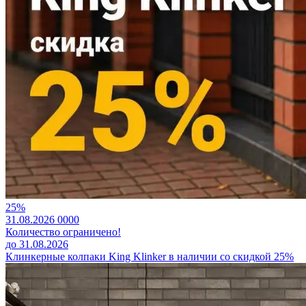
25%
31.08.2026
0
0
0
0
Количество ограничено!
до 31.08.2026
Клинкерные колпаки King Klinker в наличии со скидкой 25%