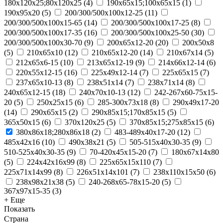
180х120х25;80х120х25
(
4
)
190х65х15;100х65х15
(
1
)
190х95х20
(
5
)
200/300/500x100x12-25
(
11
)
200/300/500x100x15-65
(
14
)
200/300/500x100x17-25
(
8
)
200/300/500x100x17-35
(
16
)
200/300/500x100x25-50
(
30
)
200/300/500x100x30-70
(
9
)
200x65x12-20
(
20
)
200х50х8
(
5
)
210x65x10
(
12
)
210x65x12-20
(
14
)
210х67х14
(
5
)
212x65x6-15
(
10
)
213x65x12-19
(
9
)
214x66x12-14
(
6
)
220x55x12-15
(
16
)
225x49x12-14
(
7
)
225х65х15
(
7
)
237x65x10-13
(
8
)
238х51х14
(
7
)
238х71х14
(
8
)
240x65x12-15
(
18
)
240x70x10-13
(
12
)
242-267x60-75x15-
20
(
5
)
250x25x15
(
6
)
285-300x73x18
(
8
)
290x49x17-20
(
14
)
290х65х15
(
2
)
290х85х15;170х85х15
(
5
)
365х50х15
(
6
)
370х120х25
(
5
)
370х85х15;275х85х15
(
6
)
380х86х18;280х86х18
(
2
)
483-489x40x17-20
(
12
)
485х42х16
(
10
)
490х38х21
(
5
)
505-515x40x30-35
(
9
)
510-525x40x30-35
(
9
)
70-420x45x15-20
(
7
)
180х67х14х80
(
5
)
224х42х16х99
(
8
)
225х65х15х110
(
7
)
225х71х14х99
(
8
)
226х51х14х101
(
7
)
238х110х15х50
(
6
)
238х98х21х38
(
5
)
240-268x65-78x15-20
(
5
)
367x97x15-35
(
3
)
+ Еще
Показать
Страна