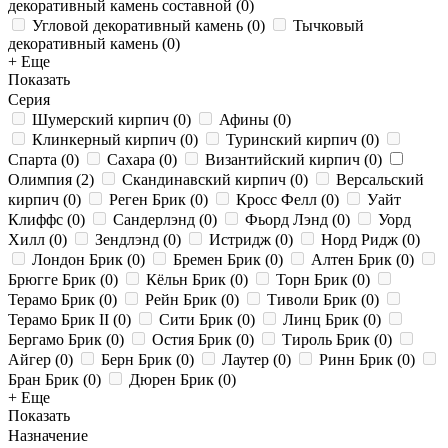
декоративный камень составной
(
0
)
Угловой декоративный камень
(
0
)
Тычковый
декоративный камень
(
0
)
+ Еще
Показать
Серия
Шумерский кирпич
(
0
)
Афины
(
0
)
Клинкерный кирпич
(
0
)
Туринский кирпич
(
0
)
Спарта
(
0
)
Сахара
(
0
)
Византийский кирпич
(
0
)
Олимпия
(
2
)
Скандинавский кирпич
(
0
)
Версальский
кирпич
(
0
)
Реген Брик
(
0
)
Кросс Фелл
(
0
)
Уайт
Клиффс
(
0
)
Сандерлэнд
(
0
)
Фьорд Лэнд
(
0
)
Уорд
Хилл
(
0
)
Зендлэнд
(
0
)
Истридж
(
0
)
Норд Ридж
(
0
)
Лондон Брик
(
0
)
Бремен Брик
(
0
)
Алтен Брик
(
0
)
Брюгге Брик
(
0
)
Кёльн Брик
(
0
)
Торн Брик
(
0
)
Терамо Брик
(
0
)
Рейн Брик
(
0
)
Тиволи Брик
(
0
)
Терамо Брик II
(
0
)
Сити Брик
(
0
)
Линц Брик
(
0
)
Бергамо Брик
(
0
)
Остия Брик
(
0
)
Тироль Брик
(
0
)
Айгер
(
0
)
Берн Брик
(
0
)
Лаутер
(
0
)
Ринн Брик
(
0
)
Бран Брик
(
0
)
Дюрен Брик
(
0
)
+ Еще
Показать
Назначение