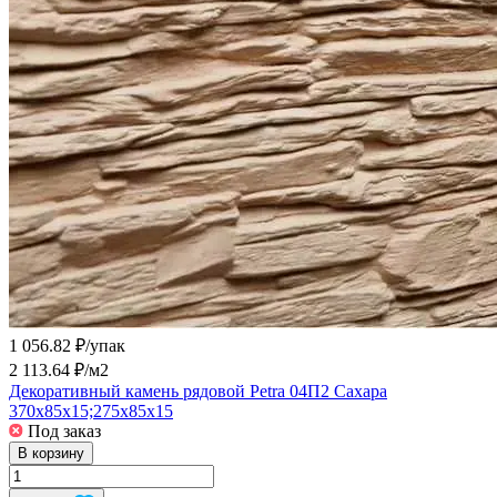
1 056.82 ₽/
упак
2 113.64 ₽/
м2
Декоративный камень рядовой Petra 04П2 Сахара
370х85х15;275х85х15
Под заказ
В корзину