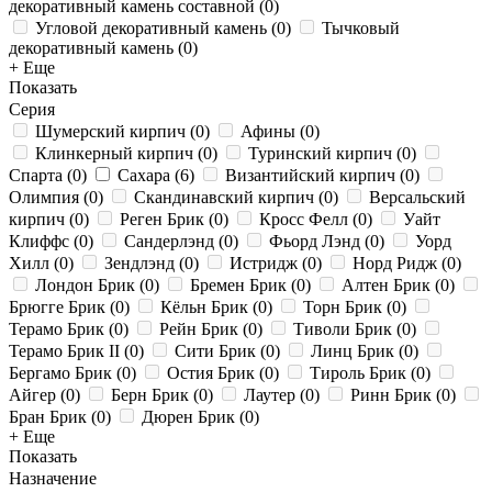
декоративный камень составной
(
0
)
Угловой декоративный камень
(
0
)
Тычковый
декоративный камень
(
0
)
+ Еще
Показать
Серия
Шумерский кирпич
(
0
)
Афины
(
0
)
Клинкерный кирпич
(
0
)
Туринский кирпич
(
0
)
Спарта
(
0
)
Сахара
(
6
)
Византийский кирпич
(
0
)
Олимпия
(
0
)
Скандинавский кирпич
(
0
)
Версальский
кирпич
(
0
)
Реген Брик
(
0
)
Кросс Фелл
(
0
)
Уайт
Клиффс
(
0
)
Сандерлэнд
(
0
)
Фьорд Лэнд
(
0
)
Уорд
Хилл
(
0
)
Зендлэнд
(
0
)
Истридж
(
0
)
Норд Ридж
(
0
)
Лондон Брик
(
0
)
Бремен Брик
(
0
)
Алтен Брик
(
0
)
Брюгге Брик
(
0
)
Кёльн Брик
(
0
)
Торн Брик
(
0
)
Терамо Брик
(
0
)
Рейн Брик
(
0
)
Тиволи Брик
(
0
)
Терамо Брик II
(
0
)
Сити Брик
(
0
)
Линц Брик
(
0
)
Бергамо Брик
(
0
)
Остия Брик
(
0
)
Тироль Брик
(
0
)
Айгер
(
0
)
Берн Брик
(
0
)
Лаутер
(
0
)
Ринн Брик
(
0
)
Бран Брик
(
0
)
Дюрен Брик
(
0
)
+ Еще
Показать
Назначение