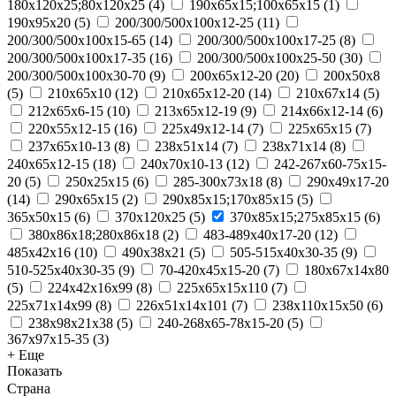
180х120х25;80х120х25
(
4
)
190х65х15;100х65х15
(
1
)
190х95х20
(
5
)
200/300/500x100x12-25
(
11
)
200/300/500x100x15-65
(
14
)
200/300/500x100x17-25
(
8
)
200/300/500x100x17-35
(
16
)
200/300/500x100x25-50
(
30
)
200/300/500x100x30-70
(
9
)
200x65x12-20
(
20
)
200х50х8
(
5
)
210x65x10
(
12
)
210x65x12-20
(
14
)
210х67х14
(
5
)
212x65x6-15
(
10
)
213x65x12-19
(
9
)
214x66x12-14
(
6
)
220x55x12-15
(
16
)
225x49x12-14
(
7
)
225х65х15
(
7
)
237x65x10-13
(
8
)
238х51х14
(
7
)
238х71х14
(
8
)
240x65x12-15
(
18
)
240x70x10-13
(
12
)
242-267x60-75x15-
20
(
5
)
250x25x15
(
6
)
285-300x73x18
(
8
)
290x49x17-20
(
14
)
290х65х15
(
2
)
290х85х15;170х85х15
(
5
)
365х50х15
(
6
)
370х120х25
(
5
)
370х85х15;275х85х15
(
6
)
380х86х18;280х86х18
(
2
)
483-489x40x17-20
(
12
)
485х42х16
(
10
)
490х38х21
(
5
)
505-515x40x30-35
(
9
)
510-525x40x30-35
(
9
)
70-420x45x15-20
(
7
)
180х67х14х80
(
5
)
224х42х16х99
(
8
)
225х65х15х110
(
7
)
225х71х14х99
(
8
)
226х51х14х101
(
7
)
238х110х15х50
(
6
)
238х98х21х38
(
5
)
240-268x65-78x15-20
(
5
)
367x97x15-35
(
3
)
+ Еще
Показать
Страна