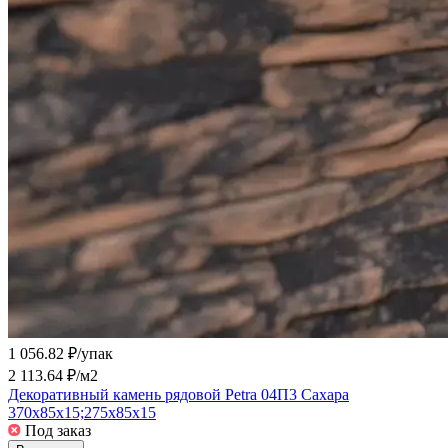
1 056.82 ₽/
упак
2 113.64 ₽/
м2
Декоративный камень рядовой Petra 04П3 Сахара
370х85х15;275х85х15
Под заказ