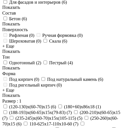
Для фасадов и интерьеров
(
6
)
Показать
Состав
Бетон
(
6
)
Показать
Поверхность
Рифленая
(
0
)
Ручная формовка
(
0
)
Шероховатая
(
0
)
Скала
(
6
)
+ Еще
Показать
Тон
Однотонный
(
2
)
Пестрый
(
4
)
Показать
Форма
Под кирпич
(
0
)
Под натуральный камень
(
6
)
Под ригельный кирпич
(
0
)
+ Еще
Показать
Размер
: 1
(120-130)х(60-70)х15
(
6
)
(180+60)х86х18
(
1
)
(188-193)х(60-65)х15х(79-83)
(
7
)
(200-210)х(60-65)х15
(
7
)
(235-245)х(60-70)х15х(105-115)
(
5
)
(250-260)х(60-
70)х15
(
6
)
110-625x17-110x10-60
(
7
)