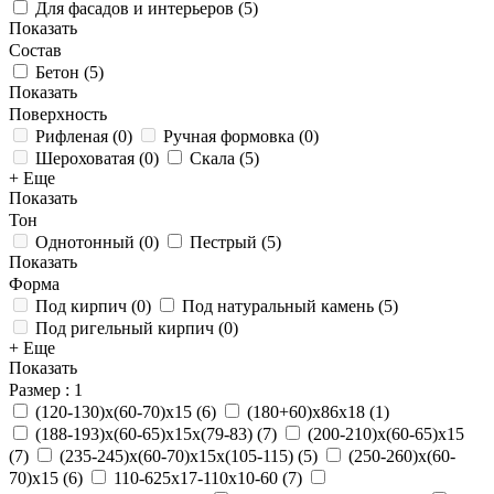
Для фасадов и интерьеров
(
5
)
Показать
Состав
Бетон
(
5
)
Показать
Поверхность
Рифленая
(
0
)
Ручная формовка
(
0
)
Шероховатая
(
0
)
Скала
(
5
)
+ Еще
Показать
Тон
Однотонный
(
0
)
Пестрый
(
5
)
Показать
Форма
Под кирпич
(
0
)
Под натуральный камень
(
5
)
Под ригельный кирпич
(
0
)
+ Еще
Показать
Размер
: 1
(120-130)х(60-70)х15
(
6
)
(180+60)х86х18
(
1
)
(188-193)х(60-65)х15х(79-83)
(
7
)
(200-210)х(60-65)х15
(
7
)
(235-245)х(60-70)х15х(105-115)
(
5
)
(250-260)х(60-
70)х15
(
6
)
110-625x17-110x10-60
(
7
)