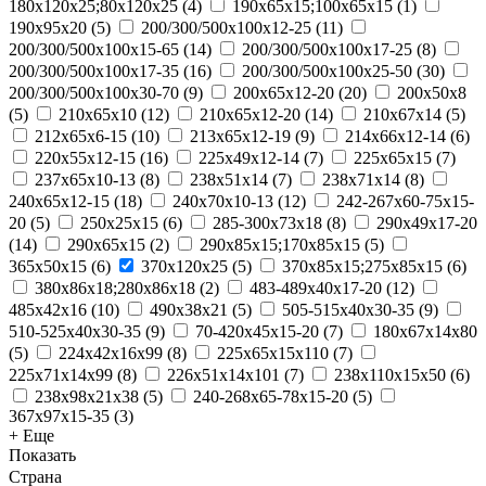
180х120х25;80х120х25
(
4
)
190х65х15;100х65х15
(
1
)
190х95х20
(
5
)
200/300/500x100x12-25
(
11
)
200/300/500x100x15-65
(
14
)
200/300/500x100x17-25
(
8
)
200/300/500x100x17-35
(
16
)
200/300/500x100x25-50
(
30
)
200/300/500x100x30-70
(
9
)
200x65x12-20
(
20
)
200х50х8
(
5
)
210x65x10
(
12
)
210x65x12-20
(
14
)
210х67х14
(
5
)
212x65x6-15
(
10
)
213x65x12-19
(
9
)
214x66x12-14
(
6
)
220x55x12-15
(
16
)
225x49x12-14
(
7
)
225х65х15
(
7
)
237x65x10-13
(
8
)
238х51х14
(
7
)
238х71х14
(
8
)
240x65x12-15
(
18
)
240x70x10-13
(
12
)
242-267x60-75x15-
20
(
5
)
250x25x15
(
6
)
285-300x73x18
(
8
)
290x49x17-20
(
14
)
290х65х15
(
2
)
290х85х15;170х85х15
(
5
)
365х50х15
(
6
)
370х120х25
(
5
)
370х85х15;275х85х15
(
6
)
380х86х18;280х86х18
(
2
)
483-489x40x17-20
(
12
)
485х42х16
(
10
)
490х38х21
(
5
)
505-515x40x30-35
(
9
)
510-525x40x30-35
(
9
)
70-420x45x15-20
(
7
)
180х67х14х80
(
5
)
224х42х16х99
(
8
)
225х65х15х110
(
7
)
225х71х14х99
(
8
)
226х51х14х101
(
7
)
238х110х15х50
(
6
)
238х98х21х38
(
5
)
240-268x65-78x15-20
(
5
)
367x97x15-35
(
3
)
+ Еще
Показать
Страна