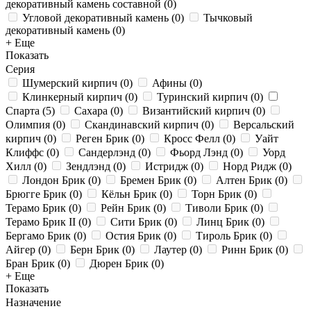
декоративный камень составной
(
0
)
Угловой декоративный камень
(
0
)
Тычковый
декоративный камень
(
0
)
+ Еще
Показать
Серия
Шумерский кирпич
(
0
)
Афины
(
0
)
Клинкерный кирпич
(
0
)
Туринский кирпич
(
0
)
Спарта
(
5
)
Сахара
(
0
)
Византийский кирпич
(
0
)
Олимпия
(
0
)
Скандинавский кирпич
(
0
)
Версальский
кирпич
(
0
)
Реген Брик
(
0
)
Кросс Фелл
(
0
)
Уайт
Клиффс
(
0
)
Сандерлэнд
(
0
)
Фьорд Лэнд
(
0
)
Уорд
Хилл
(
0
)
Зендлэнд
(
0
)
Истридж
(
0
)
Норд Ридж
(
0
)
Лондон Брик
(
0
)
Бремен Брик
(
0
)
Алтен Брик
(
0
)
Брюгге Брик
(
0
)
Кёльн Брик
(
0
)
Торн Брик
(
0
)
Терамо Брик
(
0
)
Рейн Брик
(
0
)
Тиволи Брик
(
0
)
Терамо Брик II
(
0
)
Сити Брик
(
0
)
Линц Брик
(
0
)
Бергамо Брик
(
0
)
Остия Брик
(
0
)
Тироль Брик
(
0
)
Айгер
(
0
)
Берн Брик
(
0
)
Лаутер
(
0
)
Ринн Брик
(
0
)
Бран Брик
(
0
)
Дюрен Брик
(
0
)
+ Еще
Показать
Назначение