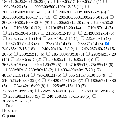
180х120х25;80х120х25
(
4
)
190х65х15;100х65х15
(
1
)
190х95х20
(
5
)
200/300/500x100x12-25
(
11
)
200/300/500x100x15-65
(
14
)
200/300/500x100x17-25
(
8
)
200/300/500x100x17-35
(
16
)
200/300/500x100x25-50
(
30
)
200/300/500x100x30-70
(
9
)
200x65x12-20
(
20
)
200х50х8
(
5
)
210x65x10
(
12
)
210x65x12-20
(
14
)
210х67х14
(
5
)
212x65x6-15
(
10
)
213x65x12-19
(
9
)
214x66x12-14
(
6
)
220x55x12-15
(
16
)
225x49x12-14
(
7
)
225х65х15
(
7
)
237x65x10-13
(
8
)
238х51х14
(
7
)
238х71х14
(
8
)
240x65x12-15
(
18
)
240x70x10-13
(
12
)
242-267x60-75x15-
20
(
5
)
250x25x15
(
6
)
285-300x73x18
(
8
)
290x49x17-20
(
14
)
290х65х15
(
2
)
290х85х15;170х85х15
(
5
)
365х50х15
(
6
)
370х120х25
(
5
)
370х85х15;275х85х15
(
6
)
380х86х18;280х86х18
(
2
)
483-489x40x17-20
(
12
)
485х42х16
(
10
)
490х38х21
(
5
)
505-515x40x30-35
(
9
)
510-525x40x30-35
(
9
)
70-420x45x15-20
(
7
)
180х67х14х80
(
5
)
224х42х16х99
(
8
)
225х65х15х110
(
7
)
225х71х14х99
(
8
)
226х51х14х101
(
7
)
238х110х15х50
(
6
)
238х98х21х38
(
5
)
240-268x65-78x15-20
(
5
)
367x97x15-35
(
3
)
+ Еще
Показать
Страна