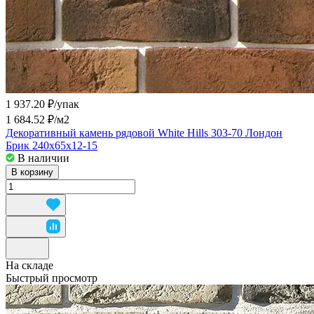
1 937.20 ₽/
упак
1 684.52 ₽/
м2
Декоративный камень рядовой White Hills 303-70 Лондон
Брик 240x65x12-15
В наличии
В корзину
На складе
Быстрый просмотр