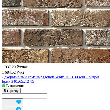
1 937.20 ₽/
упак
1 684.52 ₽/
м2
Декоративный камень рядовой White Hills 303-90 Лондон
Брик 240x65x12-15
В наличии
В корзину