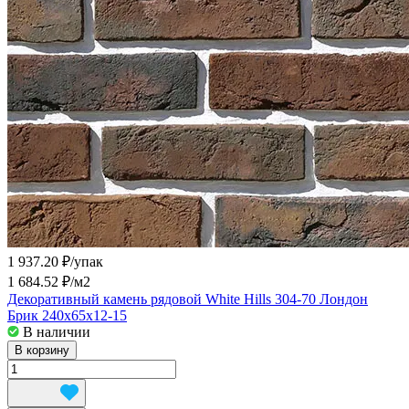
1 937.20 ₽/
упак
1 684.52 ₽/
м2
Декоративный камень рядовой White Hills 304-70 Лондон
Брик 240x65x12-15
В наличии
В корзину