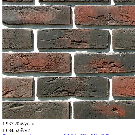
1 937.20 ₽/
упак
1 684.52 ₽/
м2