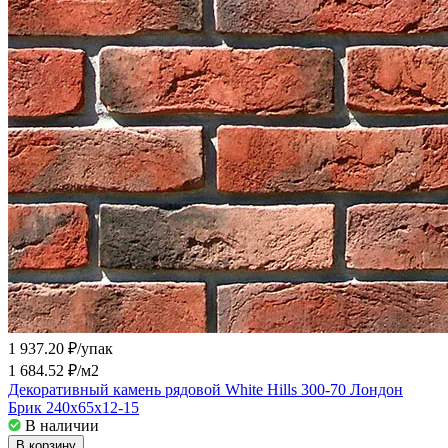
1 937.20 ₽/
упак
1 684.52 ₽/
м2
Декоративный камень рядовой White Hills 300-70 Лондон
Брик 240x65x12-15
В наличии
В корзину