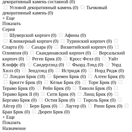
декоративный камень составной
(
0
)
Угловой декоративный камень
(
0
)
Тычковый
декоративный камень
(
0
)
+ Еще
Показать
Серия
Шумерский кирпич
(
0
)
Афины
(
0
)
Клинкерный кирпич
(
0
)
Туринский кирпич
(
0
)
Спарта
(
0
)
Сахара
(
0
)
Византийский кирпич
(
0
)
Олимпия
(
0
)
Скандинавский кирпич
(
0
)
Версальский
кирпич
(
0
)
Реген Брик
(
0
)
Кросс Фелл
(
0
)
Уайт
Клиффс
(
0
)
Сандерлэнд
(
0
)
Фьорд Лэнд
(
0
)
Уорд
Хилл
(
0
)
Зендлэнд
(
0
)
Истридж
(
0
)
Норд Ридж
(
0
)
Лондон Брик
(
18
)
Бремен Брик
(
0
)
Алтен Брик
(
0
)
Брюгге Брик
(
0
)
Кёльн Брик
(
0
)
Торн Брик
(
0
)
Терамо Брик
(
0
)
Рейн Брик
(
0
)
Тиволи Брик
(
0
)
Терамо Брик II
(
0
)
Сити Брик
(
0
)
Линц Брик
(
0
)
Бергамо Брик
(
0
)
Остия Брик
(
0
)
Тироль Брик
(
0
)
Айгер
(
0
)
Берн Брик
(
0
)
Лаутер
(
0
)
Ринн Брик
(
0
)
Бран Брик
(
0
)
Дюрен Брик
(
0
)
+ Еще
Показать
Назначение