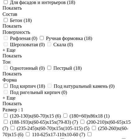
Для фасадов и интерьеров
(
18
)
Показать
Состав
Бетон
(
18
)
Показать
Поверхность
Рифленая
(
0
)
Ручная формовка
(
18
)
Шероховатая
(
0
)
Скала
(
0
)
+ Еще
Показать
Тон
Однотонный
(
0
)
Пестрый
(
18
)
Показать
Форма
Под кирпич
(
18
)
Под натуральный камень
(
0
)
Под ригельный кирпич
(
0
)
+ Еще
Показать
Размер
: 1
(120-130)х(60-70)х15
(
6
)
(180+60)х86х18
(
1
)
(188-193)х(60-65)х15х(79-83)
(
7
)
(200-210)х(60-65)х15
(
7
)
(235-245)х(60-70)х15х(105-115)
(
5
)
(250-260)х(60-
70)х15
(
6
)
110-625x17-110x10-60
(
7
)